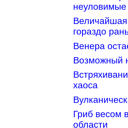
неуловимые
Величайшая 
гораздо ран
Венера оста
Возможный н
Встряхивани
хаоса
Вулканическ
Гриб весом 
области