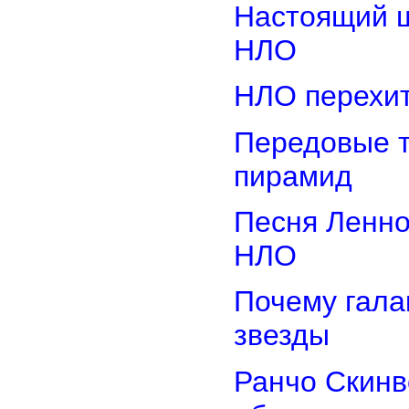
Настоящий ш
НЛО
НЛО перехит
Передовые т
пирамид
Песня Ленно
НЛО
Почему гала
звезды
Ранчо Скинв