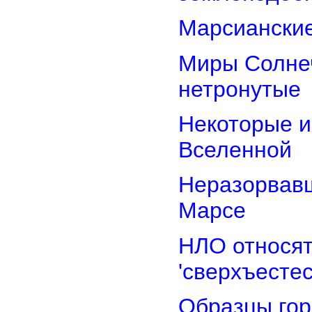
Марсианские
Миры Солнеч
нетронутые
Некоторые и
Вселенной
Неразорвавш
Марсе
НЛО относят
'сверхъестес
Образцы гор