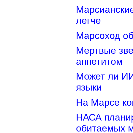
Марсиански
легче
Марсоход об
Мертвые зв
аппетитом
Может ли И
языки
На Марсе ко
НАСА планир
обитаемых 