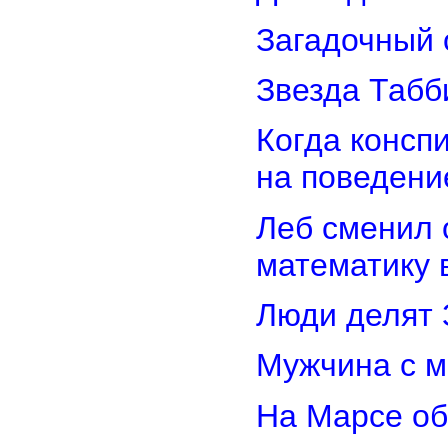
Загадочный 
Звезда Табб
Когда консп
на поведени
Леб сменил 
математику 
Люди делят 
Мужчина с м
На Марсе об