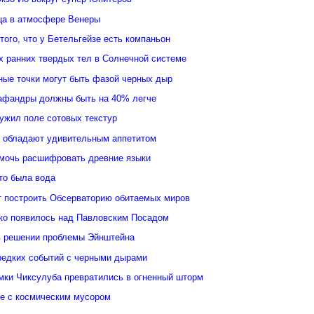
ьца в атмосфере Венеры
того, что у Бетельгейзе есть компаньон
 ранних твердых тел в Солнечной системе
ные точки могут быть фазой черных дыр
афандры должны быть на 40% легче
ужил поле сотовых текстур
 обладают удивительным аппетитом
мочь расшифровать древние языки
то была вода
 построить Обсерваторию обитаемых миров
ко появилось над Павловским Посадом
в решении проблемы Эйнштейна
редких событий с черными дырами
ки Чиксулуба превратились в огненный шторм
ые с космическим мусором