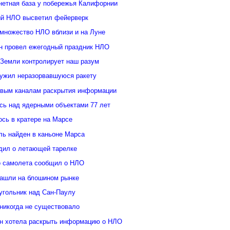
нетная база у побережья Калифорнии
й НЛО высветил фейерверк
множество НЛО вблизи и на Луне
н провел ежегодный праздник НЛО
 Земли контролирует наш разум
ужил неразорвавшуюся ракету
овым каналам раскрытия информации
ь над ядерными объектами 77 лет
сь в кратере на Марсе
ль найден в каньоне Марса
дил о летающей тарелке
о самолета сообщил о НЛО
ашли на блошином рынке
угольник над Сан-Паулу
 никогда не существовало
н хотела раскрыть информацию о НЛО