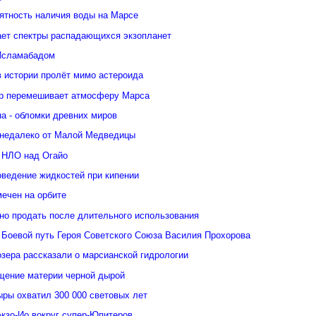
ятность наличия воды на Марсе
ает спектры распадающихся экзопланет
Исламабадом
в истории пролёт мимо астероида
р перемешивает атмосферу Марса
а - обломки древних миров
недалеко от Малой Медведицы
 НЛО над Огайо
оведение жидкостей при кипении
ечен на орбите
но продать после длительного использования
 Боевой путь Героя Советского Союза Василия Прохорова
зера рассказали о марсианской гидрологии
щение материи черной дырой
ыры охватил 300 000 световых лет
кзо-Ио вокруг супер-Юпитеров