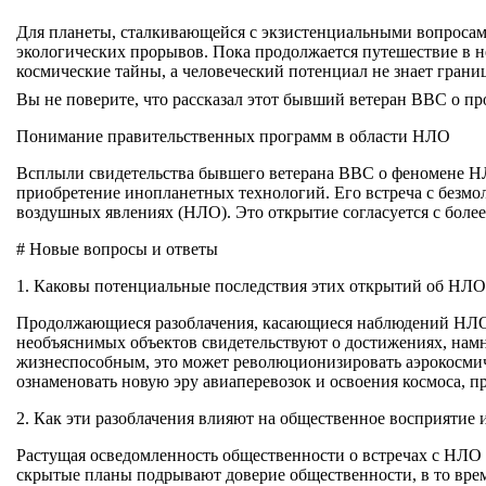
Для планеты, сталкивающейся с экзистенциальными вопросами
экологических прорывов. Пока продолжается путешествие в не
космические тайны, а человеческий потенциал не знает грани
Вы не поверите, что рассказал этот бывший ветеран ВВС о п
Понимание правительственных программ в области НЛО
Всплыли свидетельства бывшего ветерана ВВС о феномене Н
приобретение инопланетных технологий. Его встреча с безм
воздушных явлениях (НЛО). Это открытие согласуется с бол
# Новые вопросы и ответы
1. Каковы потенциальные последствия этих открытий об НЛО
Продолжающиеся разоблачения, касающиеся наблюдений НЛО,
необъяснимых объектов свидетельствуют о достижениях, нам
жизнеспособным, это может революционизировать аэрокосмич
ознаменовать новую эру авиаперевозок и освоения космоса, п
2. Как эти разоблачения влияют на общественное восприятие 
Растущая осведомленность общественности о встречах с НЛО 
скрытые планы подрывают доверие общественности, в то вр