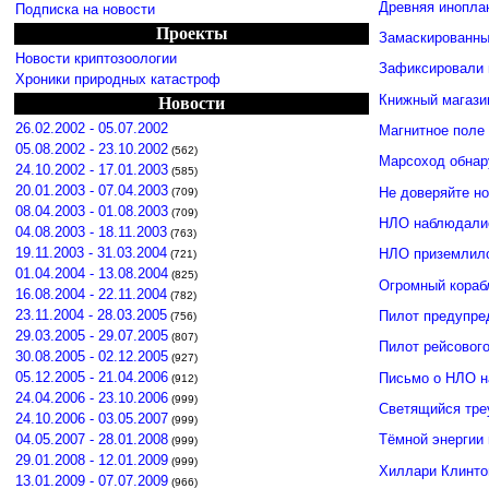
Древняя инопла
Подписка на новости
Проекты
Замаскированны
Новости криптозоологии
Зафиксировали 
Хроники природных катастроф
Книжный магази
Новости
26.02.2002 - 05.07.2002
Магнитное поле
05.08.2002 - 23.10.2002
(562)
Марсоход обнар
24.10.2002 - 17.01.2003
(585)
20.01.2003 - 07.04.2003
Не доверяйте н
(709)
08.04.2003 - 01.08.2003
(709)
НЛО наблюдалис
04.08.2003 - 18.11.2003
(763)
19.11.2003 - 31.03.2004
НЛО приземлило
(721)
01.04.2004 - 13.08.2004
(825)
Огромный кораб
16.08.2004 - 22.11.2004
(782)
23.11.2004 - 28.03.2005
Пилот предупре
(756)
29.03.2005 - 29.07.2005
(807)
Пилот рейсовог
30.08.2005 - 02.12.2005
(927)
05.12.2005 - 21.04.2006
Письмо о НЛО н
(912)
24.04.2006 - 23.10.2006
(999)
Светящийся тре
24.10.2006 - 03.05.2007
(999)
04.05.2007 - 28.01.2008
Тёмной энергии
(999)
29.01.2008 - 12.01.2009
(999)
Хиллари Клинто
13.01.2009 - 07.07.2009
(966)