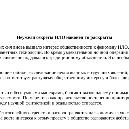
Неужели секреты НЛО наконец-то раскрыты
х сил вновь вызвало интерес общественности к феномену НЛО,
анетных технологий. Во время увлекательной ночной операции в
и сияние не поддавались традиционному объяснению. Эта необыч
ющие тайное расследование неопознанных воздушных явлений, 
е соответствует растущему общественному интересу и более ши
стью и бесшумными маневрами, бросают вызов нашему пониман
сягаемости. По мере того как правительство постепенно приотк
ежду научной фантастикой и реальностью стирается.
благоговейного трепета и распространяются на экономическую с
 роста интереса к этому проекту в обществе разгораются дебаты