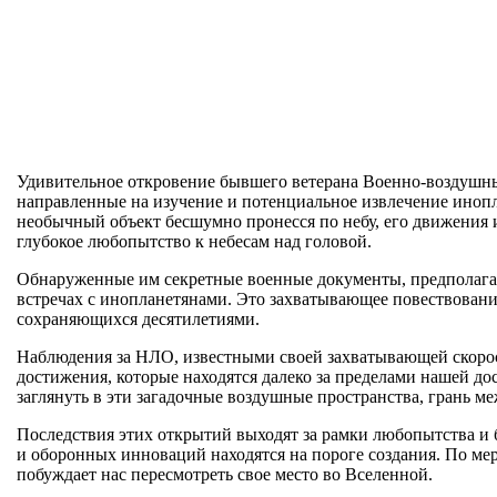
Удивительное откровение бывшего ветерана Военно-воздушны
направленные на изучение и потенциальное извлечение инопл
необычный объект бесшумно пронесся по небу, его движения 
глубокое любопытство к небесам над головой.
Обнаруженные им секретные военные документы, предполага
встречах с инопланетянами. Это захватывающее повествовани
сохраняющихся десятилетиями.
Наблюдения за НЛО, известными своей захватывающей скоро
достижения, которые находятся далеко за пределами нашей до
заглянуть в эти загадочные воздушные пространства, грань м
Последствия этих открытий выходят за рамки любопытства и 
и оборонных инноваций находятся на пороге создания. По мере
побуждает нас пересмотреть свое место во Вселенной.