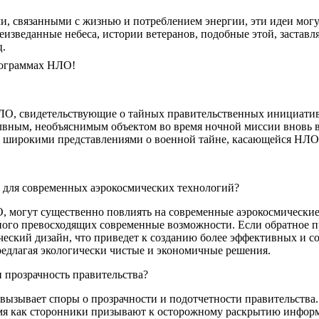
, связанными с жизнью и потреблением энергии, эти идеи могут
изведанные небеса, истории ветеранов, подобные этой, заставля
ц.
рограммах НЛО!
ЛО, свидетельствующие о тайных правительственных инициатив
олвным, необъяснимым объектом во время ночной миссии вновь 
ее широкими представлениями о военной тайне, касающейся НЛО
 для современных аэрокосмических технологий?
 могут существенно повлиять на современные аэрокосмические
ного превосходящих современные возможности. Если обратное п
еский дизайн, что приведет к созданию более эффективных и с
редлагая экологически чистые и экономичные решения.
и прозрачность правительства?
вызывает споры о прозрачности и подотчетности правительства
емя как сторонники призывают к осторожному раскрытию инфор