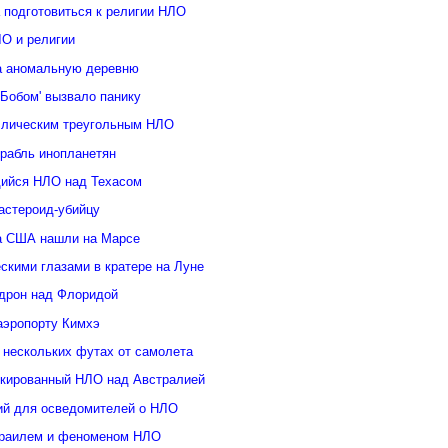
 подготовиться к религии НЛО
ЛО и религии
а аномальную деревню
Бобом' вызвало панику
ллическим треугольным НЛО
орабль инопланетян
ийся НЛО над Техасом
астероид-убийцу
а США нашли на Марсе
скими глазами в кратере на Луне
дрон над Флоридой
аэропорту Кимхэ
 нескольких футах от самолета
кированный НЛО над Австралией
ий для осведомителей о НЛО
зраилем и феноменом НЛО