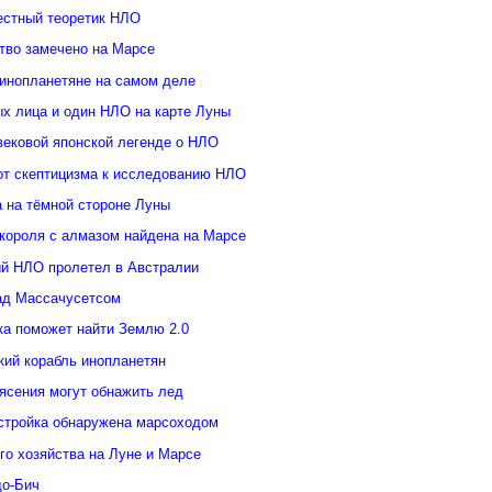
естный теоретик НЛО
тво замечено на Марсе
инопланетяне на самом деле
ых лица и один НЛО на карте Луны
вековой японской легенде о НЛО
от скептицизма к исследованию НЛО
а на тёмной стороне Луны
 короля с алмазом найдена на Марсе
й НЛО пролетел в Австралии
ад Массачусетсом
ка поможет найти Землю 2.0
кий корабль инопланетян
ясения могут обнажить лед
стройка обнаружена марсоходом
го хозяйства на Луне и Марсе
о-Бич