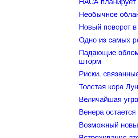
НАСА планирует
Необычное обла
Новый поворот 
Одно из самых р
Падающие обломк
шторм
Риски, связанны
Толстая кора Лу
Величайшая угро
Венера остается
Возможный новый
Встряхивание ат