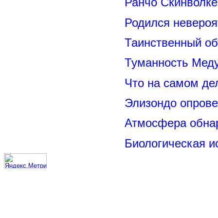
Ранчо Скинволке
Родился невероя
Таинственный о
Туманность Меду
Что на самом де
Элизондо опрове
Атмосфера обнар
Биологическая и