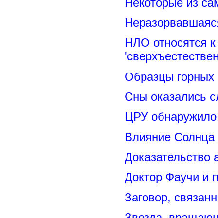
Некоторые из са
Неразорвавшаяся
НЛО относятся к
'сверхъестествен
Образцы горных 
Сны оказались с
ЦРУ обнаружило 
Влияние Солнца
Доказательство 
Доктор Фаучи и 
Заговор, связан
Звезда, вращающ