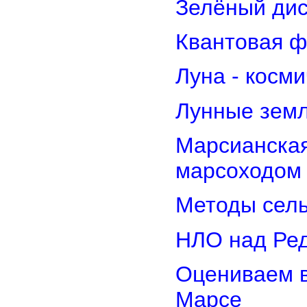
Зелёный дис
Квантовая ф
Луна - косм
Лунные земл
Марсианская
марсоходом
Методы сель
НЛО над Ре
Оцениваем в
Марсе