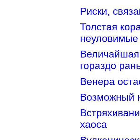
Риски, связ
Толстая кор
неуловимые
Величайшая 
гораздо ран
Венера оста
Возможный н
Встряхивани
хаоса