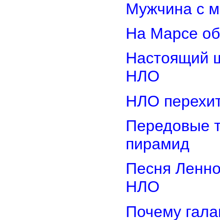
Мужчина с м
На Марсе об
Настоящий ш
НЛО
НЛО перехит
Передовые т
пирамид
Песня Ленно
НЛО
Почему гала