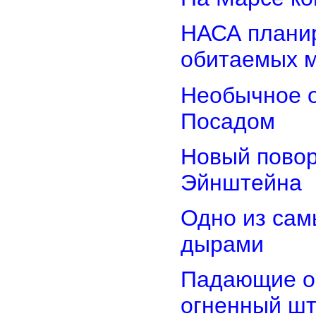
НАСА планир
обитаемых 
Необычное о
Посадом
Новый повор
Эйнштейна
Одно из сам
дырами
Падающие об
огненный ш