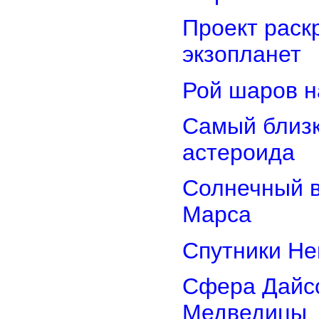
Проект раск
экзопланет
Рой шаров 
Самый близк
астероида
Солнечный 
Марса
Спутники Не
Сфера Дайсо
Медведицы