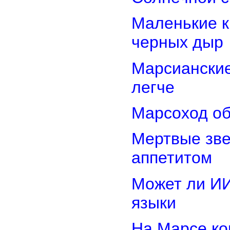
Маленькие к
черных дыр
Марсиански
легче
Марсоход об
Мертвые зв
аппетитом
Может ли И
языки
На Марсе ко