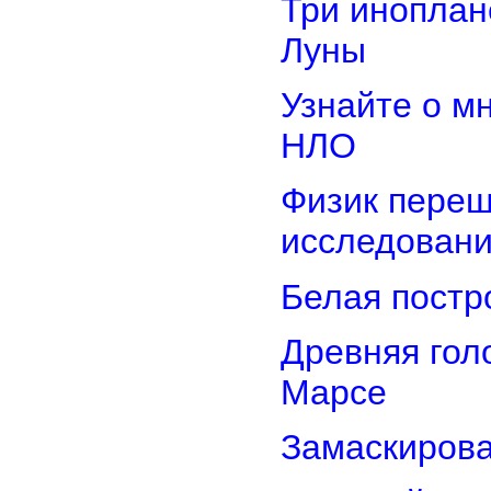
Три иноплан
Луны
Узнайте о м
НЛО
Физик переш
исследован
Белая постр
Древняя гол
Марсе
Замаскирова