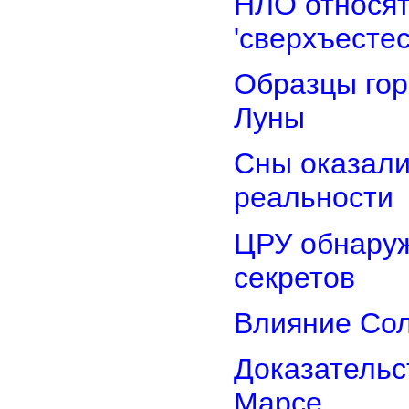
НЛО относят
'сверхъестес
Образцы гор
Луны
Сны оказали
реальности
ЦРУ обнаруж
секретов
Влияние Сол
Доказательс
Марсе