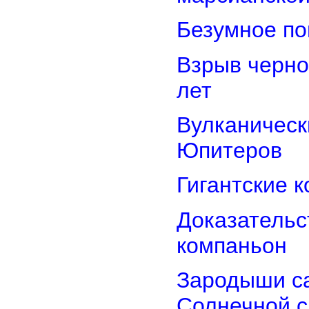
Безумное по
Взрыв черно
лет
Вулканически
Юпитеров
Гигантские 
Доказательст
компаньон
Зародыши са
Солнечной 