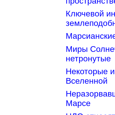
пространств
Ключевой ин
землеподоб
Марсианские
Миры Солнеч
нетронутые
Некоторые и
Вселенной
Неразорвавш
Марсе