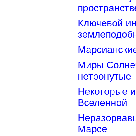
пространств
Ключевой ин
землеподоб
Марсианские
Миры Солнеч
нетронутые
Некоторые и
Вселенной
Неразорвавш
Марсе