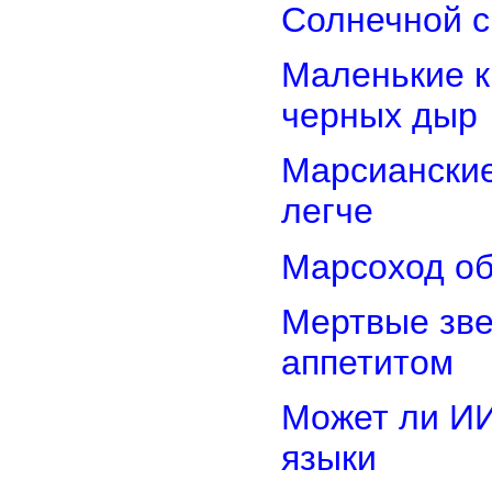
Солнечной 
Маленькие к
черных дыр
Марсиански
легче
Марсоход об
Мертвые зв
аппетитом
Может ли И
языки