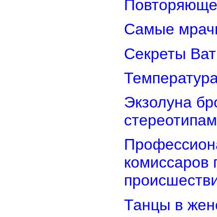
Повторяюще
Самые мрач
Секреты Ват
Температура
Экзолуна бр
стереотипам
Профессион
комиссаров 
происшеств
Танцы в женс