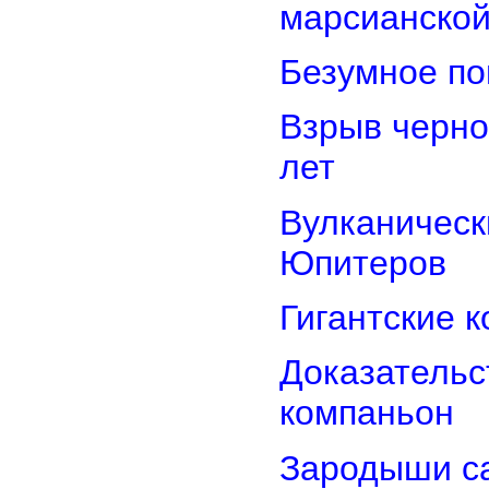
марсианской
Безумное по
Взрыв черно
лет
Вулканически
Юпитеров
Гигантские 
Доказательст
компаньон
Зародыши са