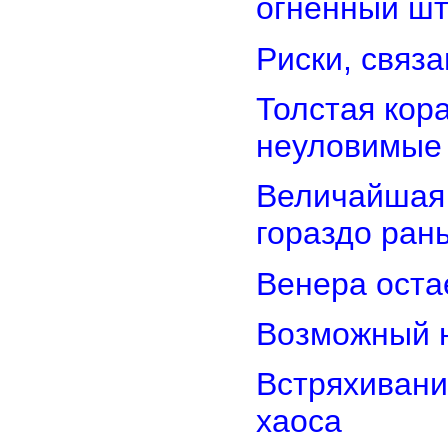
огненный ш
Риски, связ
Толстая кор
неуловимые
Величайшая 
гораздо ран
Венера оста
Возможный н
Встряхивани
хаоса