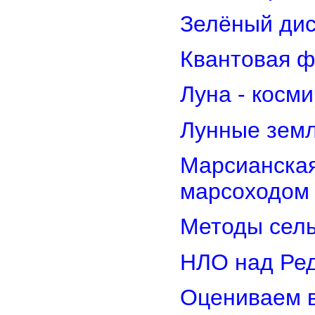
Зелёный дис
Квантовая ф
Луна - косм
Лунные земл
Марсианская
марсоходом
Методы сель
НЛО над Ре
Оцениваем в