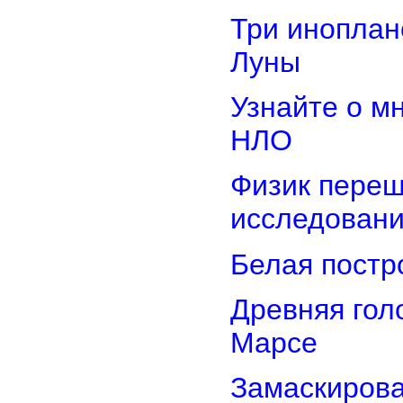
Три иноплан
Луны
Узнайте о м
НЛО
Физик переш
исследован
Белая постр
Древняя гол
Марсе
Замаскирова