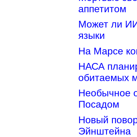
аппетитом
Может ли И
языки
На Марсе ко
НАСА планир
обитаемых 
Необычное о
Посадом
Новый повор
Эйнштейна