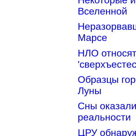
Вселенной
Неразорвавш
Марсе
НЛО относят
'сверхъестес
Образцы гор
Луны
Сны оказали
реальности
ЦРУ обнаруж