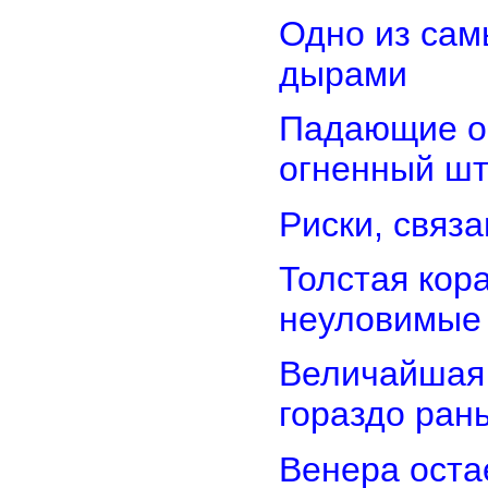
Одно из сам
дырами
Падающие об
огненный ш
Риски, связ
Толстая кор
неуловимые
Величайшая 
гораздо ран
Венера оста