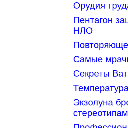
Орудия труд
Пентагон за
НЛО
Повторяюще
Самые мрач
Секреты Ват
Температура
Экзолуна бр
стереотипам
Профессион