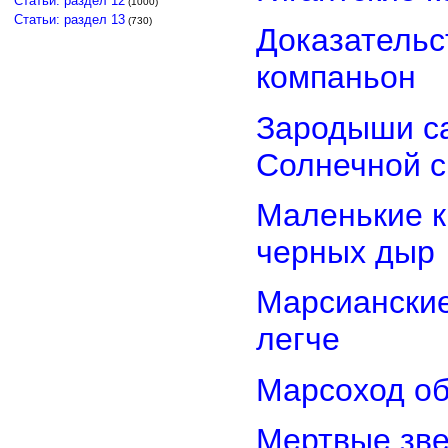
Статьи: раздел 12
(1000)
Статьи: раздел 13
(730)
Доказательст
компаньон
Зародыши са
Солнечной 
Маленькие к
черных дыр
Марсиански
легче
Марсоход об
Мертвые зв