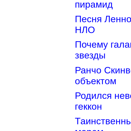
пирамид
Песня Ленно
НЛО
Почему гала
звезды
Ранчо Скинв
объектом
Родился нев
геккон
Таинственн