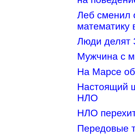
Леб сменил 
математику 
Люди делят 
Мужчина с м
На Марсе об
Настоящий ш
НЛО
НЛО перехит
Передовые т