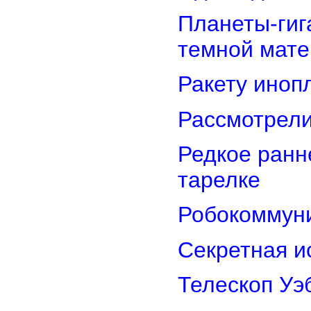
Планеты-гиг
темной мате
Ракету иноп
Рассмотрели
Редкое ранн
тарелке
Робокоммун
Секретная и
Телескоп Уэ