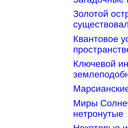
Золотой остр
существова
Квантовое у
пространств
Ключевой ин
землеподоб
Марсианские
Миры Солнеч
нетронутые
Некоторые и