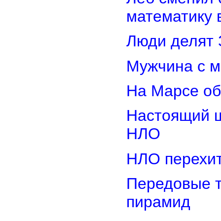
математику 
Люди делят 
Мужчина с м
На Марсе об
Настоящий ш
НЛО
НЛО перехит
Передовые т
пирамид