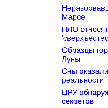
Неразорвавш
Марсе
НЛО относят
'сверхъестес
Образцы гор
Луны
Сны оказали
реальности
ЦРУ обнаруж
секретов