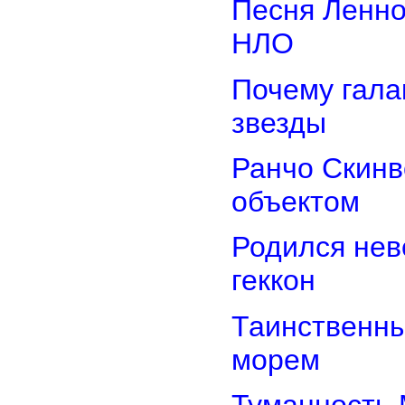
Песня Ленно
НЛО
Почему гала
звезды
Ранчо Скинв
объектом
Родился нев
геккон
Таинственн
морем
Туманность 