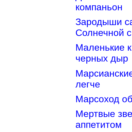
компаньон
Зародыши са
Солнечной 
Маленькие к
черных дыр
Марсиански
легче
Марсоход об
Мертвые зв
аппетитом