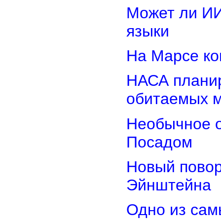
Может ли И
языки
На Марсе ко
НАСА планир
обитаемых 
Необычное о
Посадом
Новый повор
Эйнштейна
Одно из сам