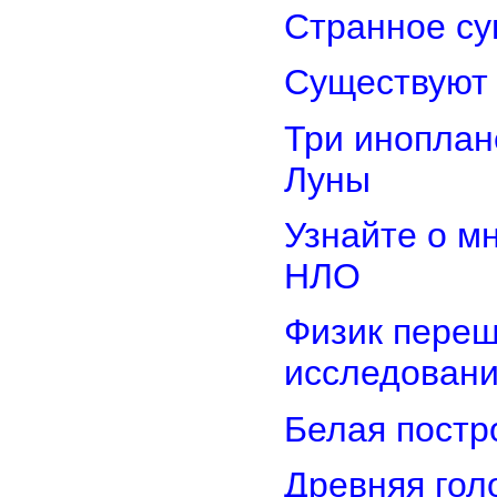
Странное су
Существуют 
Три иноплан
Луны
Узнайте о м
НЛО
Физик переш
исследован
Белая постр
Древняя гол