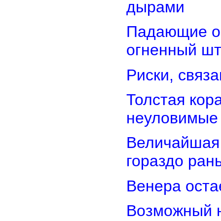
дырами
Падающие об
огненный ш
Риски, связ
Толстая кор
неуловимые
Величайшая 
гораздо ран
Венера оста
Возможный н