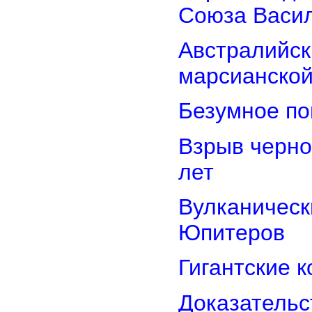
Союза Васи
Австралийск
марсианской
Безумное по
Взрыв черно
лет
Вулканически
Юпитеров
Гигантские 
Доказательст