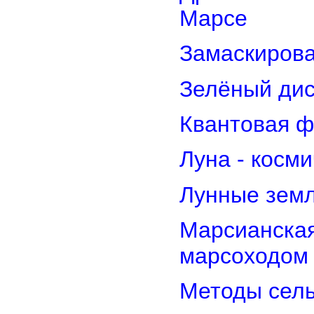
Марсе
Замаскирова
Зелёный дис
Квантовая ф
Луна - косм
Лунные земл
Марсианская
марсоходом
Методы сель