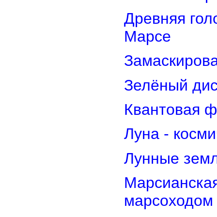
Древняя гол
Марсе
Замаскирова
Зелёный дис
Квантовая ф
Луна - косм
Лунные земл
Марсианская
марсоходом