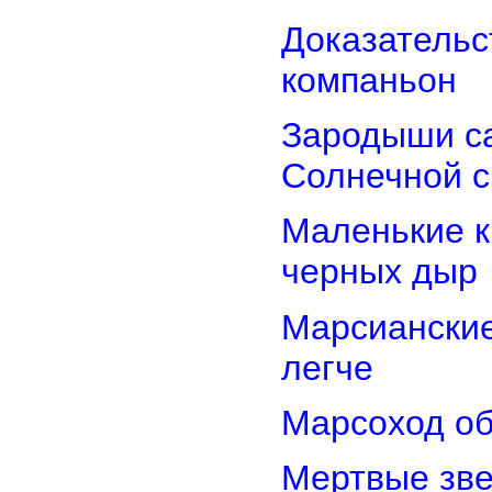
Доказательст
компаньон
Зародыши са
Солнечной 
Маленькие к
черных дыр
Марсиански
легче
Марсоход об
Мертвые зв