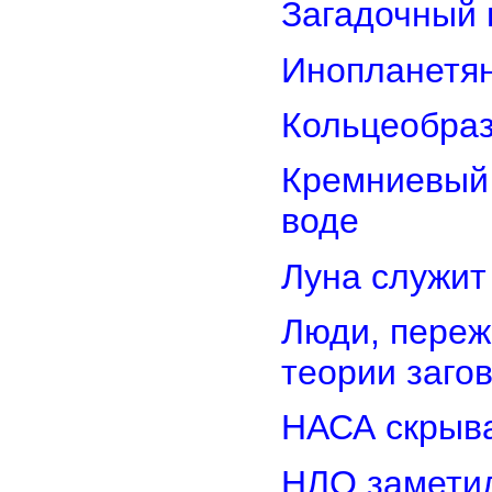
Загадочный 
Инопланетян
Кольцеобра
Кремниевый
воде
Луна служит
Люди, переж
теории заго
НАСА скрыва
НЛО замети