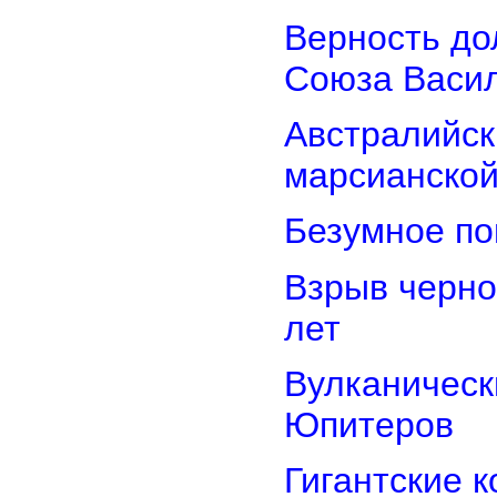
Верность дол
Союза Васи
Австралийск
марсианской
Безумное по
Взрыв черно
лет
Вулканически
Юпитеров
Гигантские 