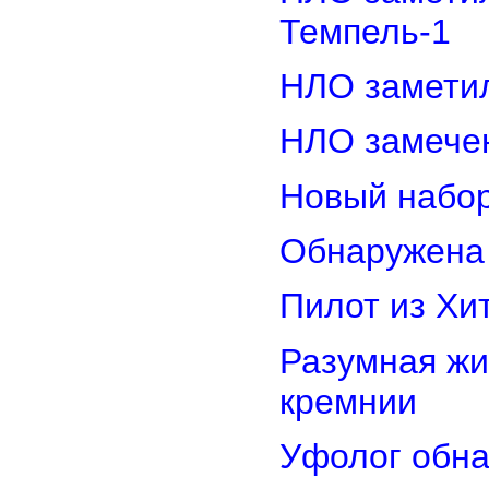
Темпель-1
НЛО замети
НЛО замечен
Новый набор
Обнаружена 
Пилот из Хи
Разумная жи
кремнии
Уфолог обн