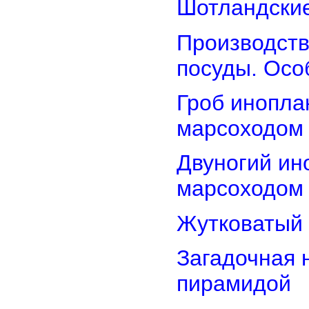
Шотландские
Производств
посуды. Осо
Гроб инопла
марсоходом
Двуногий ин
марсоходом
Жутковатый 
Загадочная 
пирамидой