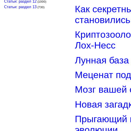
Статьи: раздел 12
(1000)
Как секретн
Статьи: раздел 13
(730)
становилис
Криптозооло
Лох-Несс
Лунная база
Меценат под
Мозг вашей 
Новая загад
Прыгающий г
эволюции