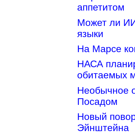
аппетитом
Может ли И
языки
На Марсе ко
НАСА планир
обитаемых 
Необычное о
Посадом
Новый повор
Эйнштейна