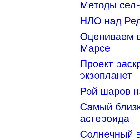
Методы сель
НЛО над Ре
Оцениваем в
Марсе
Проект раск
экзопланет
Рой шаров 
Самый близк
астероида
Солнечный 