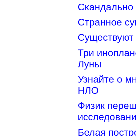
Скандально 
Странное су
Существуют 
Три иноплан
Луны
Узнайте о м
НЛО
Физик переш
исследован
Белая постр