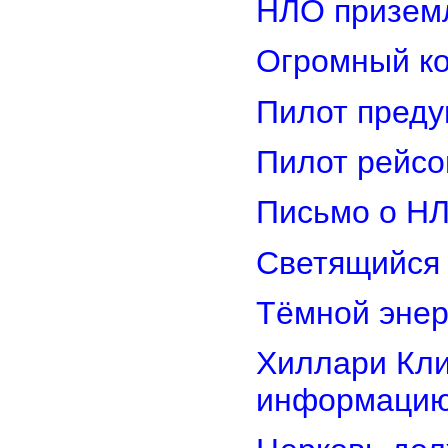
НЛО приземл
Огромный ко
Пилот преду
Пилот рейсо
Письмо о Н
Светящийся 
Тёмной энер
Хиллари Кли
информацию