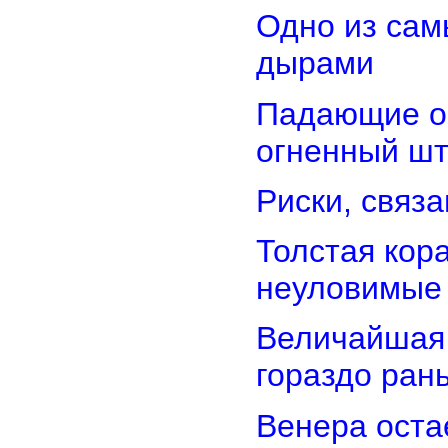
Одно из сам
дырами
Падающие об
огненный ш
Риски, связ
Толстая кор
неуловимые
Величайшая 
гораздо ран
Венера оста