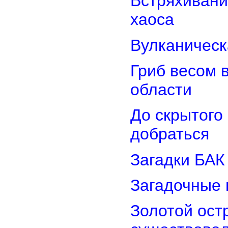
Встряхивани
хаоса
Вулканическ
Гриб весом 
области
До скрытого
добраться
Загадки БАК
Загадочные 
Золотой остр