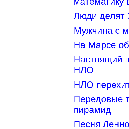
математику 
Люди делят 
Мужчина с м
На Марсе об
Настоящий ш
НЛО
НЛО перехит
Передовые т
пирамид
Песня Ленно