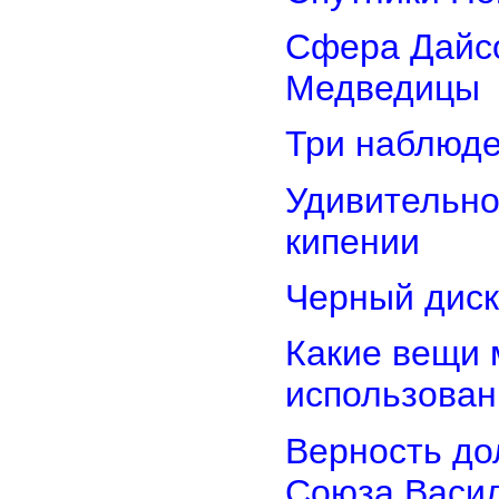
Сфера Дайсо
Медведицы
Три наблюд
Удивительно
кипении
Черный диск
Какие вещи 
использован
Верность дол
Союза Васи