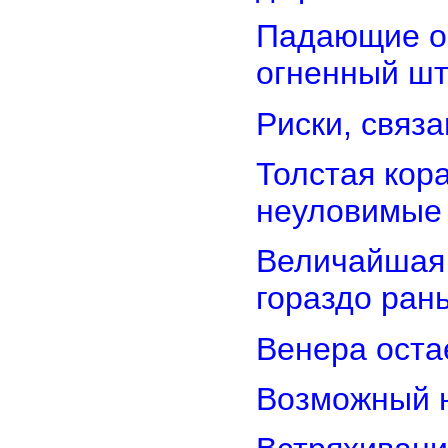
Падающие об
огненный ш
Риски, связ
Толстая кор
неуловимые
Величайшая 
гораздо ран
Венера оста
Возможный н