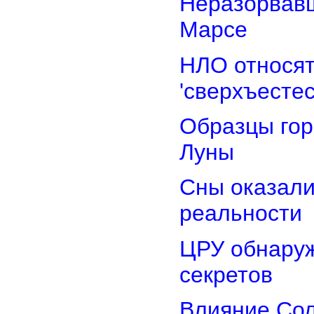
Неразорвавш
Марсе
НЛО относят
'сверхъестес
Образцы гор
Луны
Сны оказали
реальности
ЦРУ обнаруж
секретов
Влияние Сол