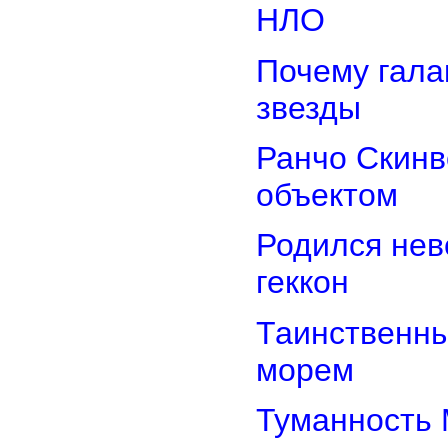
НЛО
Почему гала
звезды
Ранчо Скинв
объектом
Родился нев
геккон
Таинственн
морем
Туманность 