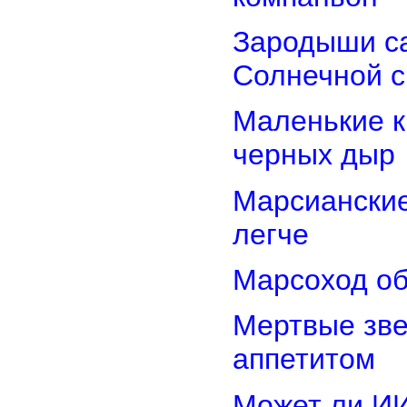
Зародыши са
Солнечной 
Маленькие к
черных дыр
Марсиански
легче
Марсоход об
Мертвые зв
аппетитом
Может ли И