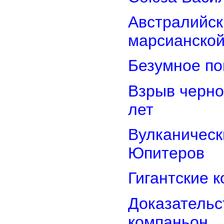
Австралийск
марсианской
Безумное по
Взрыв черно
лет
Вулканически
Юпитеров
Гигантские 
Доказательст
компаньон