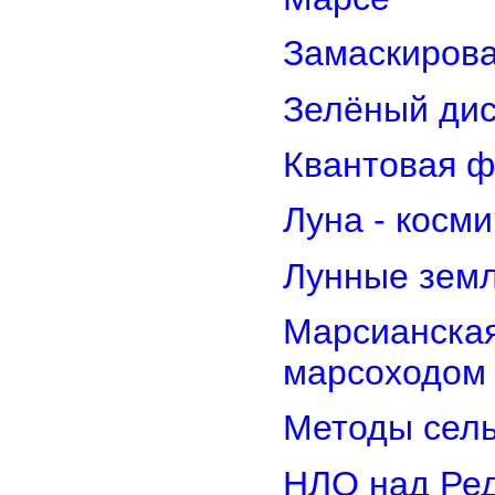
Замаскирова
Зелёный дис
Квантовая ф
Луна - косм
Лунные земл
Марсианская
марсоходом
Методы сель
НЛО над Ре