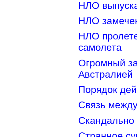
НЛО выпуска
НЛО замечен
НЛО пролете
самолета
Огромный з
Австралией
Порядок дей
Связь межд
Скандально 
Странное су