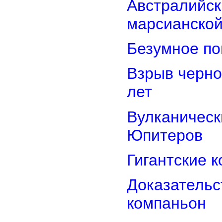
Австралийск
марсианской
Безумное по
Взрыв черно
лет
Вулканически
Юпитеров
Гигантские 
Доказательст
компаньон