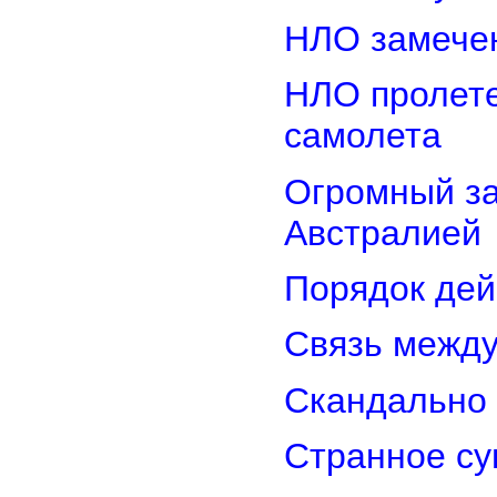
НЛО замечен
НЛО пролете
самолета
Огромный з
Австралией
Порядок дей
Связь межд
Скандально 
Странное су