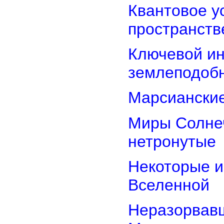
Квантовое у
пространств
Ключевой ин
землеподоб
Марсианские
Миры Солнеч
нетронутые
Некоторые и
Вселенной
Неразорвавш