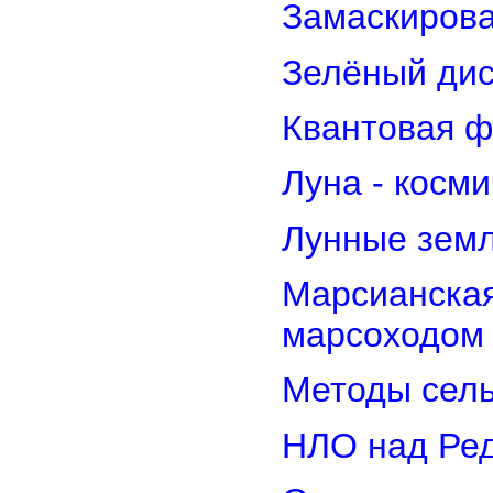
Замаскирова
Зелёный дис
Квантовая ф
Луна - косм
Лунные земл
Марсианская
марсоходом
Методы сель
НЛО над Ре