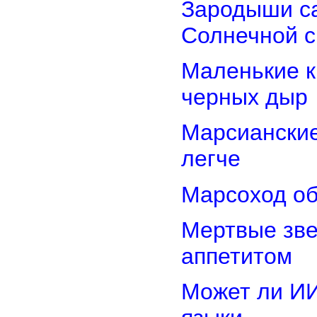
Зародыши са
Солнечной 
Маленькие к
черных дыр
Марсиански
легче
Марсоход об
Мертвые зв
аппетитом
Может ли И