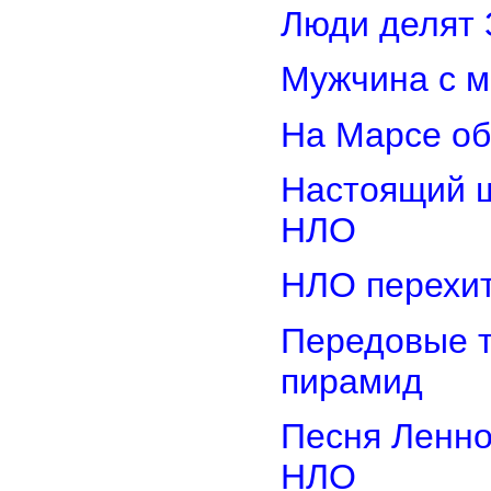
Люди делят 
Мужчина с м
На Марсе об
Настоящий ш
НЛО
НЛО перехит
Передовые т
пирамид
Песня Ленно
НЛО