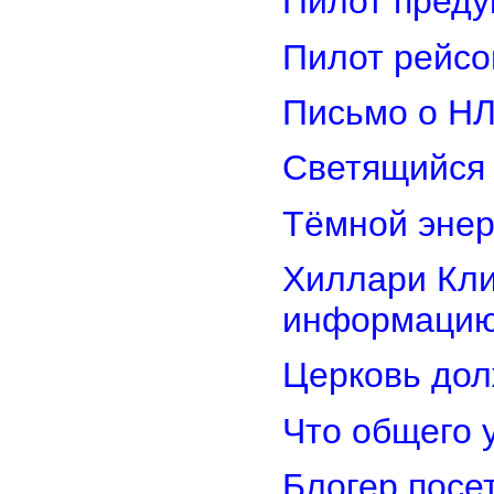
Пилот преду
Пилот рейсо
Письмо о Н
Светящийся 
Тёмной энер
Хиллари Кли
информацию
Церковь дол
Что общего 
Блогер посе