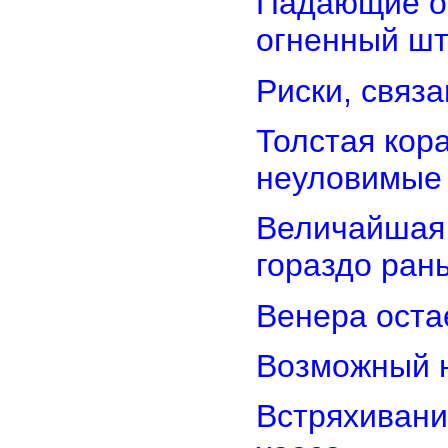
Падающие об
огненный ш
Риски, связ
Толстая кор
неуловимые
Величайшая 
гораздо ран
Венера оста
Возможный н
Встряхивани