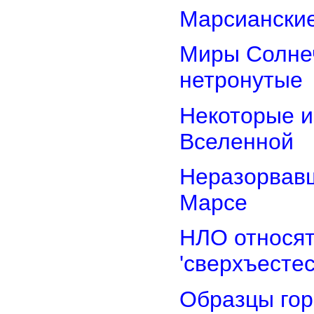
Марсианские
Миры Солнеч
нетронутые
Некоторые и
Вселенной
Неразорвавш
Марсе
НЛО относят
'сверхъестес
Образцы гор