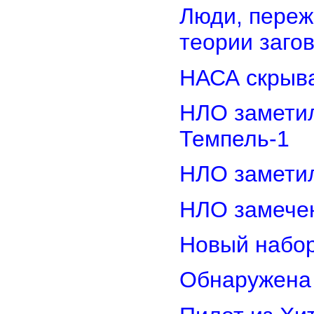
Люди, переж
теории заго
НАСА скрыва
НЛО замети
Темпель-1
НЛО замети
НЛО замечен
Новый набор
Обнаружена 