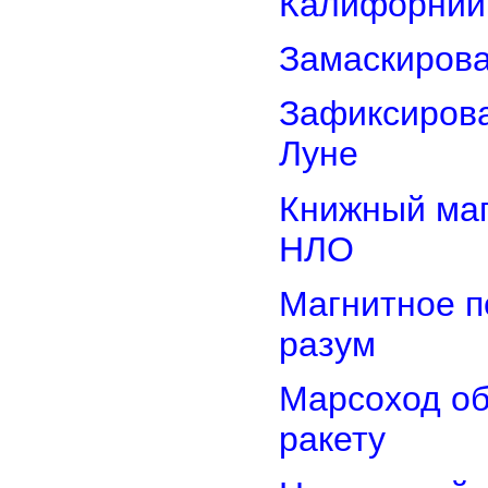
Калифорнии
Замаскиров
Зафиксирова
Луне
Книжный маг
НЛО
Магнитное п
разум
Марсоход о
ракету