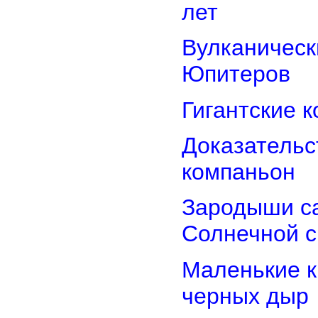
лет
Вулканически
Юпитеров
Гигантские 
Доказательст
компаньон
Зародыши са
Солнечной 
Маленькие к
черных дыр