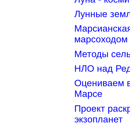
Лунные земл
Марсианская
марсоходом
Методы сель
НЛО над Ре
Оцениваем в
Марсе
Проект раск
экзопланет