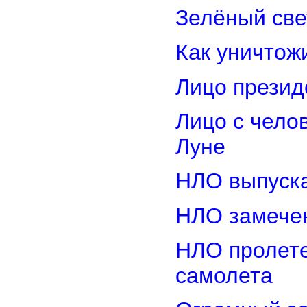
Зелёный св
Как уничтож
Лицо прези
Лицо с чело
Луне
НЛО выпуска
НЛО замечен
НЛО пролете
самолета