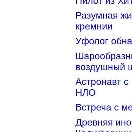
Пилот из Хи
Разумная жи
кремнии
Уфолог обн
Шарообразны
воздушный 
Астронавт с
НЛО
Встреча с м
Древняя ино