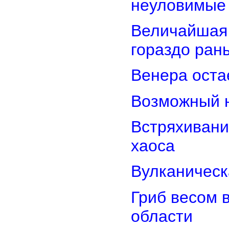
неуловимые
Величайшая 
гораздо ран
Венера оста
Возможный н
Встряхивани
хаоса
Вулканическ
Гриб весом 
области