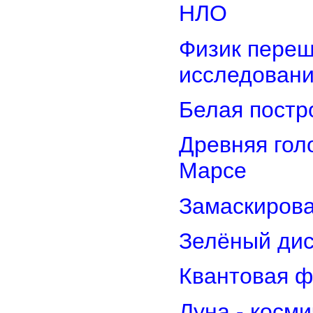
НЛО
Физик переш
исследован
Белая постр
Древняя гол
Марсе
Замаскирова
Зелёный дис
Квантовая ф
Луна - косм