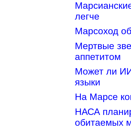
Марсиански
легче
Марсоход об
Мертвые зв
аппетитом
Может ли И
языки
На Марсе ко
НАСА планир
обитаемых 