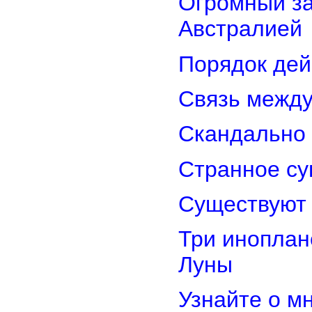
Огромный з
Австралией
Порядок дей
Связь межд
Скандально 
Странное су
Существуют 
Три иноплан
Луны
Узнайте о м