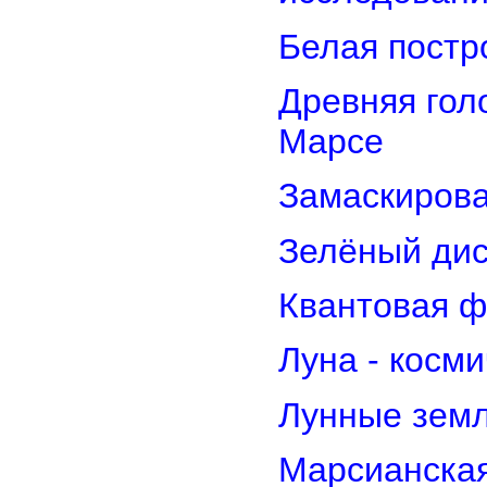
Белая постр
Древняя гол
Марсе
Замаскирова
Зелёный дис
Квантовая ф
Луна - косм
Лунные земл
Марсианская