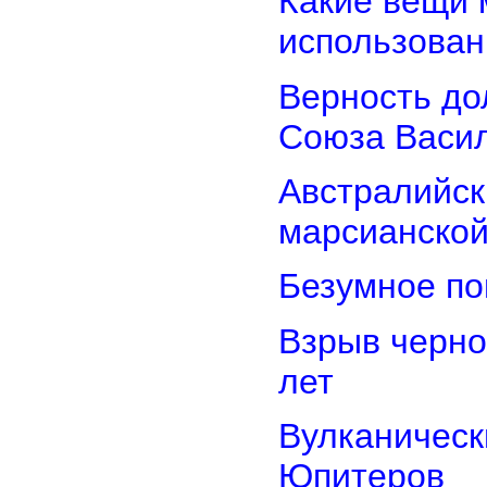
Какие вещи 
использован
Верность дол
Союза Васи
Австралийск
марсианской
Безумное по
Взрыв черно
лет
Вулканически
Юпитеров