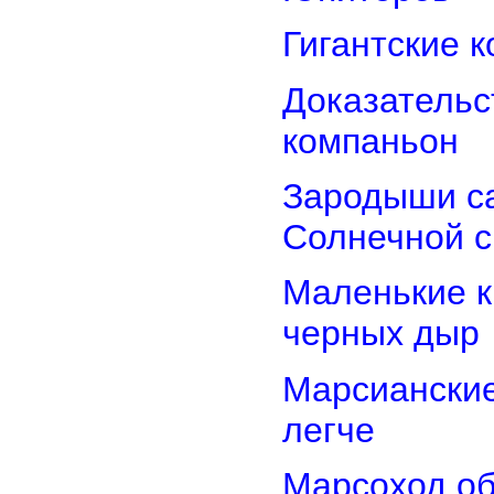
Гигантские 
Доказательст
компаньон
Зародыши са
Солнечной 
Маленькие к
черных дыр
Марсиански
легче
Марсоход об