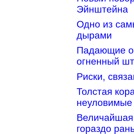
Эйнштейна
Одно из сам
дырами
Падающие об
огненный ш
Риски, связ
Толстая кор
неуловимые
Величайшая 
гораздо ран