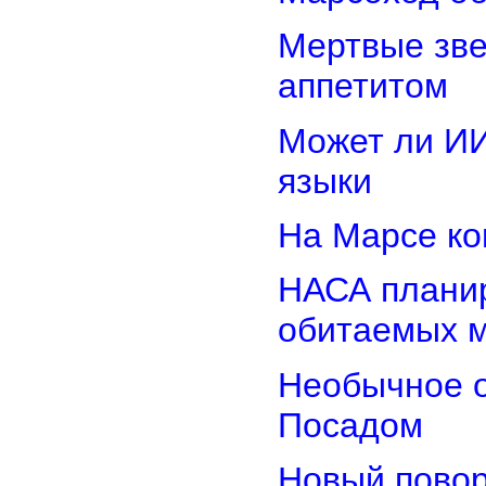
Мертвые зв
аппетитом
Может ли И
языки
На Марсе ко
НАСА планир
обитаемых 
Необычное о
Посадом
Новый повор