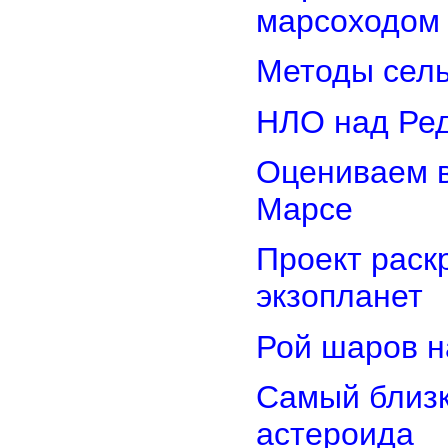
марсоходом
Методы сель
НЛО над Ре
Оцениваем в
Марсе
Проект раск
экзопланет
Рой шаров 
Самый близк
астероида