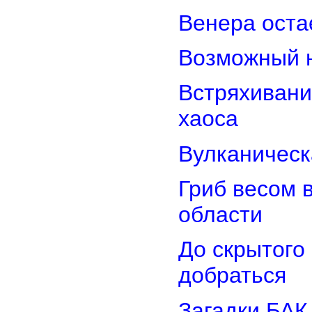
Венера оста
Возможный н
Встряхивани
хаоса
Вулканическ
Гриб весом 
области
До скрытого
добраться
Загадки БАК