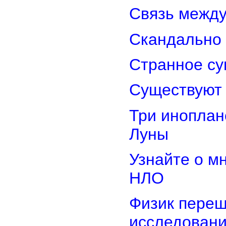
Связь межд
Скандально 
Странное су
Существуют 
Три иноплан
Луны
Узнайте о м
НЛО
Физик переш
исследован