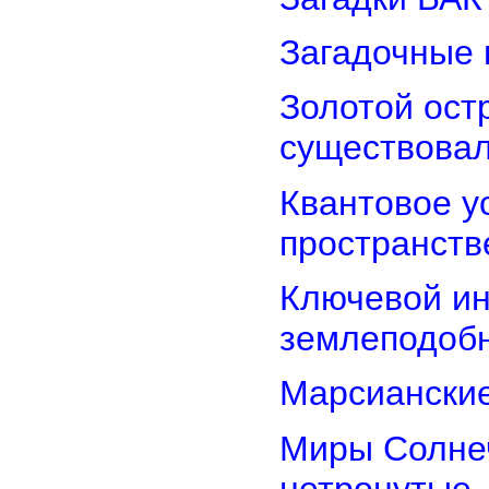
Загадочные 
Золотой остр
существова
Квантовое у
пространств
Ключевой ин
землеподоб
Марсианские
Миры Солнеч
нетронутые