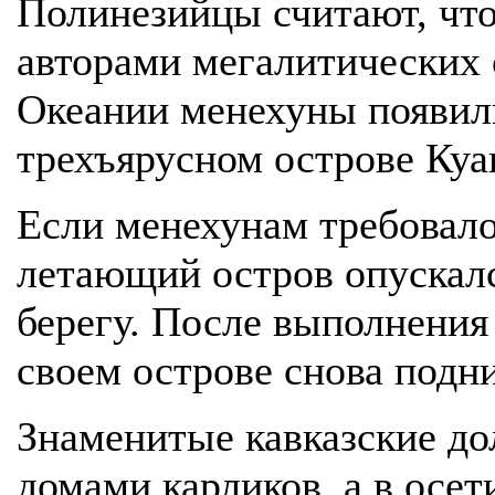
Полинезийцы считают, что
авторами мегалитических
Океании менехуны появил
трехъярусном острове Куа
Если менехунам требовало
летающий остров опускалс
берегу. После выполнения
своем острове снова подни
Знаменитые кавказские д
домами карликов, а в осе