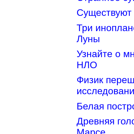
Существуют 
Три иноплан
Луны
Узнайте о м
НЛО
Физик переш
исследован
Белая постр
Древняя гол
Марсе