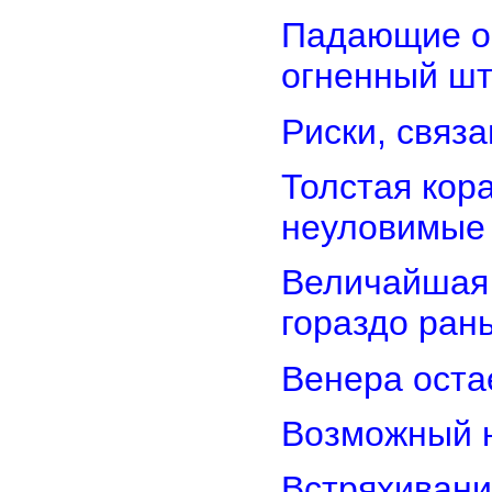
Падающие об
огненный ш
Риски, связ
Толстая кор
неуловимые
Величайшая 
гораздо ран
Венера оста
Возможный н
Встряхивани