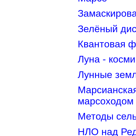
Замаскирова
Зелёный дис
Квантовая ф
Луна - косм
Лунные земл
Марсианская
марсоходом
Методы сель
НЛО над Ре