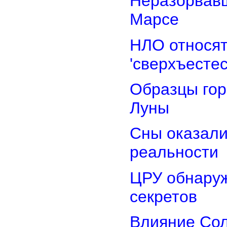
Неразорвавш
Марсе
НЛО относят
'сверхъестес
Образцы гор
Луны
Сны оказали
реальности
ЦРУ обнаруж
секретов
Влияние Сол