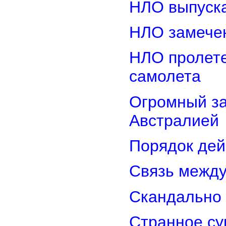
НЛО выпуска
НЛО замечен
НЛО пролете
самолета
Огромный з
Австралией
Порядок дей
Связь межд
Скандально 
Странное су