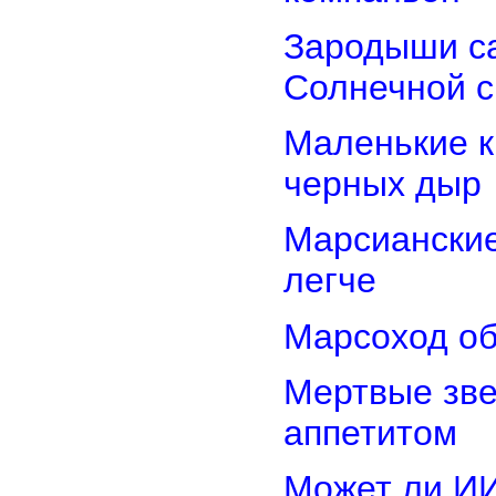
Зародыши са
Солнечной 
Маленькие к
черных дыр
Марсиански
легче
Марсоход об
Мертвые зв
аппетитом
Может ли И