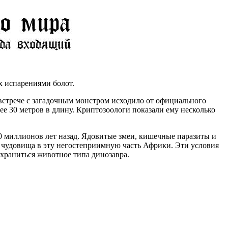
х испарениями болот.
 встрече с загадочным монстром исходило от официального
ее 30 метров в длину. Криптозоологи показали ему несколько
0 миллионов лет назад. Ядовитые змеи, кишечные паразиты и
и чудовища в эту негостеприимную часть Африки. Эти условия
охраниться животное типа динозавра.