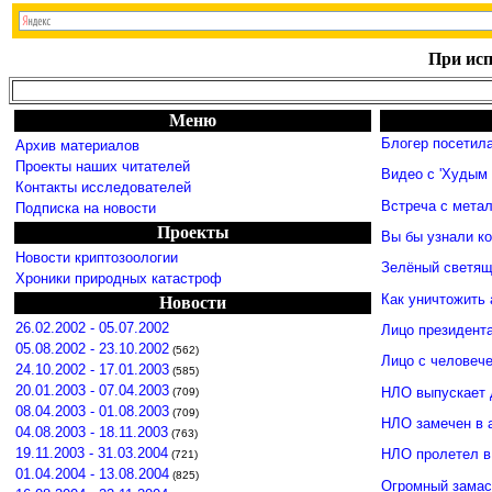
При исп
Меню
Блогер посетил
Архив материалов
Проекты наших читателей
Видео с 'Худым 
Контакты исследователей
Встреча с мета
Подписка на новости
Проекты
Вы бы узнали к
Новости криптозоологии
Зелёный светящ
Хроники природных катастроф
Как уничтожить 
Новости
26.02.2002 - 05.07.2002
Лицо президент
05.08.2002 - 23.10.2002
(562)
Лицо с человече
24.10.2002 - 17.01.2003
(585)
20.01.2003 - 07.04.2003
НЛО выпускает 
(709)
08.04.2003 - 01.08.2003
(709)
НЛО замечен в 
04.08.2003 - 18.11.2003
(763)
19.11.2003 - 31.03.2004
НЛО пролетел в
(721)
01.04.2004 - 13.08.2004
(825)
Огромный замас