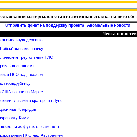
ользовании материалов с сайта активная ссылка на него обя
Отправить донат на поддержку проекта "Аномальные новости"
Лента новостей
а аномальную деревню
Бобом' вызвало панику
ллическим треугольным НЛО
орабль инопланетян
ийся НЛО над Техасом
астероид-убийцу
а США нашли на Марсе
скими глазами в кратере на Луне
дрон над Флоридой
аэропорту Кимхэ
 нескольких футах от самолета
кированный НЛО над Австралией