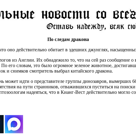
По следам дракона
что оно действительно обитает в здешних джунглях, насыщенны
огов из Англии. Их обнадежило то, что на сей раз сообщение о
 По его словам, это было огромное зеленое животное, достигавш
ок и снимков смотритель выбрал китайского дракона.
ечь может идти о представителе группы динозавров, вымерших 6
пятствия на пути странников, отважившихся пуститься на поиск
птозоологам надеяться, что в Кианг-Вест действительно могло с