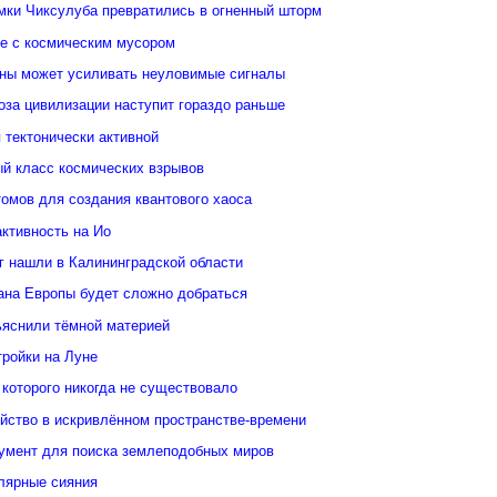
ки Чиксулуба превратились в огненный шторм
ые с космическим мусором
уны может усиливать неуловимые сигналы
оза цивилизации наступит гораздо раньше
 тектонически активной
й класс космических взрывов
омов для создания квантового хаоса
ктивность на Ио
кг нашли в Калининградской области
еана Европы будет сложно добраться
ьяснили тёмной материей
тройки на Луне
 которого никогда не существовало
йство в искривлённом пространстве-времени
умент для поиска землеподобных миров
лярные сияния