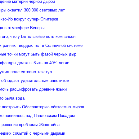
щение материи черной дырой
ыры охватил 300 000 световых лет
кзо-Ио вокруг супер-Юпитеров
ьца в атмосфере Венеры
того, что у Бетельгейзе есть компаньон
 ранних твердых тел в Солнечной системе
ные точки могут быть фазой черных дыр
афандры должны быть на 40% легче
ужил поле сотовых текстур
 обладают удивительным аппетитом
мочь расшифровать древние языки
то была вода
 построить Обсерваторию обитаемых миров
ко появилось над Павловским Посадом
в решении проблемы Эйнштейна
редких событий с черными дырами