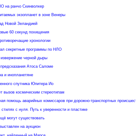
О на ранчо Скинволкер
итаемых экзопланет в зоне Венеры
ад Новой Зеландией
ервые 60 секунд похищения
противоречащие хронологии
ал секретные программы по НЛО
извержение черной дыры
предсказания Атоса Саломе
на и инопланетяне
ненного спутника Юпитера Ио
ет вызов космическим стереотипам
ая помощь аварийных комиссаров при дорожно-транспортных происшес
 стилях с нуля. Путь к уверенности и пластике
ещё могут существовать
выставлен на аукцион
ект, найденный на Марсе