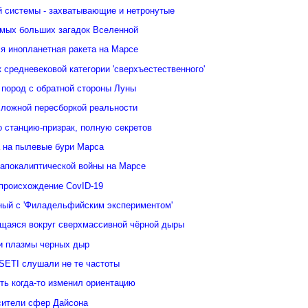
 системы - захватывающие и нетронутые
амых больших загадок Вселенной
я инопланетная ракета на Марсе
 средневековой категории 'сверхъестественного'
 пород с обратной стороны Луны
сложной пересборкой реальности
 станцию-призрак, полную секретов
 на пылевые бури Марса
 апокалиптической войны на Марсе
 происхождение CovID-19
нный с 'Филадельфийским экспериментом'
щаяся вокруг сверхмассивной чёрной дыры
и плазмы черных дыр
SETI слушали не те частоты
ть когда-то изменил ориентацию
сители сфер Дайсона