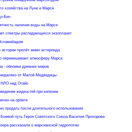
го хозяйства на Луне и Марсе
о-Бич
ятность наличия воды на Марсе
ает спектры распадающихся экзопланет
Исламабадом
в истории пролёт мимо астероида
р перемешивает атмосферу Марса
а - обломки древних миров
недалеко от Малой Медведицы
 НЛО над Огайо
оведение жидкостей при кипении
ечен на орбите
но продать после длительного использования
 Боевой путь Героя Советского Союза Василия Прохорова
зера рассказали о марсианской гидрологии