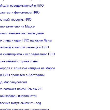
ий для осведомителей о НЛО
зраилем и феноменом НЛО
естный теоретик НЛО
тво замечено на Марсе
инопланетяне на самом деле
ых лица и один НЛО на карте Луны
вековой японской легенде о НЛО
от скептицизма к исследованию НЛО
а на тёмной стороне Луны
 короля с алмазом найдена на Марсе
й НЛО пролетел в Австралии
ад Массачусетсом
ка поможет найти Землю 2.0
кий корабль инопланетян
ясения могут обнажить лед
стройка обнаружена марсоходом