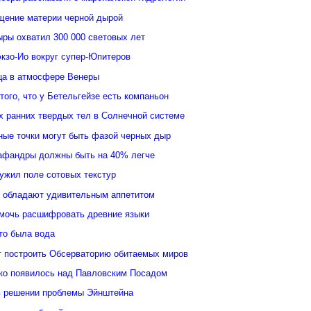
щение материи черной дырой
ыры охватил 300 000 световых лет
кзо-Ио вокруг супер-Юпитеров
ьца в атмосфере Венеры
того, что у Бетельгейзе есть компаньон
 ранних твердых тел в Солнечной системе
ные точки могут быть фазой черных дыр
афандры должны быть на 40% легче
ужил поле сотовых текстур
 обладают удивительным аппетитом
мочь расшифровать древние языки
то была вода
 построить Обсерваторию обитаемых миров
ко появилось над Павловским Посадом
в решении проблемы Эйнштейна