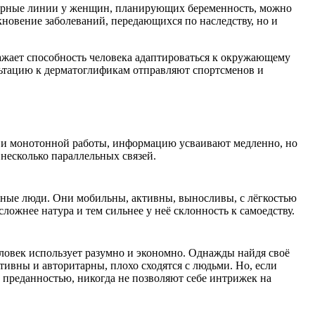
лярные линии у женщин, планирующих беременность, можно
кновение заболеваний, передающихся по наследству, но и
ражает способность человека адаптироваться к окружающему
льтацию к дерматоглификам отправляют спортсменов и
 и монотонной работы, информацию усваивают медленно, но
 несколько параллельных связей.
бные люди. Они мобильны, активны, выносливы, с лёгкостью
ложнее натура и тем сильнее у неё склонность к самоедству.
ловек использует разумно и экономно. Однажды найдя своё
тивны и авторитарны, плохо сходятся с людьми. Но, если
й преданностью, никогда не позволяют себе интрижек на