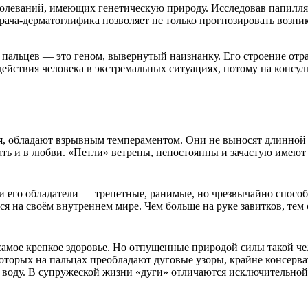
аболеваний, имеющих генетическую природу. Исследовав папил
рача-дерматоглифика позволяет не только прогнозировать возни
к пальцев — это геном, вывернутый наизнанку. Его строение от
ействия человека в экстремальных ситуациях, потому на консу
я, обладают взрывным темпераментом. Они не выносят длинной
нать и в любви. «Петли» ветрены, непостоянны и зачастую имеют
и его обладатели — трепетные, ранимые, но чрезвычайно спосо
 на своём внутреннем мире. Чем больше на руке завитков, тем с
амое крепкое здоровье. Но отпущенные природой силы такой че
которых на пальцах преобладают дуговые узоры, крайне консерва
и в воду. В супружеской жизни «дуги» отличаются исключительно