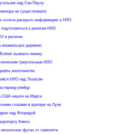
угольник над Сан-Паулу
 никогда не существовало
н хотела раскрыть информацию о НЛО
 подготовиться к религии НЛО
ЛО и религии
а аномальную деревню
Бобом' вызвало панику
ллическим треугольным НЛО
орабль инопланетян
ийся НЛО над Техасом
астероид-убийцу
а США нашли на Марсе
скими глазами в кратере на Луне
дрон над Флоридой
аэропорту Кимхэ
 нескольких футах от самолета