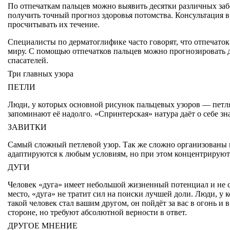
По отпечаткам пальцев можно выявить десятки различных з
получить точный прогноз здоровья потомства. Консультация в
просчитывать их течение.
Специалисты по дерматоглифике часто говорят, что отпечато
миру. С помощью отпечатков пальцев можно прогнозировать д
спасателей.
Три главных узора
ПЕТЛИ
Люди, у которых основной рисунок пальцевых узоров — петл
запоминают её надолго. «Спринтерская» натура даёт о себе з
ЗАВИТКИ
Самый сложный петлевой узор. Так же сложно организованы 
адаптируются к любым условиям, но при этом концентрируются
ДУГИ
Человек «дуга» имеет небольшой жизненный потенциал и не с
место, «дуга» не тратит сил на поиски лучшей доли. Люди, у 
такой человек стал вашим другом, он пойдёт за вас в огонь 
стороне, но требуют абсолютной верности в ответ.
ДРУГОЕ МНЕНИЕ