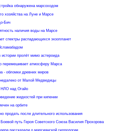
стройка обнаружена марсоходом
го хозяйства на Луне и Марсе
о-Бич
ятность наличия воды на Марсе
ает спектры распадающихся экзопланет
Исламабадом
в истории пролёт мимо астероида
р перемешивает атмосферу Марса
а - обломки древних миров
недалеко от Малой Медведицы
 НЛО над Огайо
оведение жидкостей при кипении
ечен на орбите
но продать после длительного использования
 Боевой путь Героя Советского Союза Василия Прохорова
зера рассказали о марсианской гидрологии