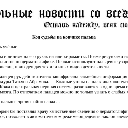
Код судьбы на кончике пальца
ь учёные.
и линиям на его руках начали хироманты. Позже рисунками на 
алистов по дерматоглифике. Первые используют пальцевые узор
рпелив, пригоден для тех или иных видов деятельности.
пальцев рук действительно зашифрована важнейшая информация 
туры Татьяна Абрамова. — Кожные узоры на пальчиках окончат
Кожа и центральная нервная система развиваются в одно время 
озга. По отпечаткам пальцев можно не только узнать о слабых м
 пальцев чрезвычайно сложна.
орый бы поставлял врачу качественные сведения о дерматоглифи
, позволяет в автоматическом режиме определять наклон элеме