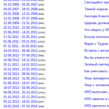
(999)
Светящийся тре
24.10.2006 - 03.05.2007
(999)
04.05.2007 - 28.01.2008
Тёмной энергии
(999)
29.01.2008 - 12.01.2009
(999)
Хиллари Клинто
13.01.2009 - 07.07.2009
(966)
Церковь должна
22.08.2009 - 21.01.2010
(996)
22.01.2010 - 22.06.2010
(1000)
Что общего у Н
23.06.2010 - 14.01.2011
(1042)
Блогер посетил
17.01.2011 - 31.05.2011
(1008)
01.06.2011 - 03.11.2011
(1003)
Видео с 'Худым 
07.11.2011 - 16.03.2012
(996)
Встреча с мета
19.03.2012 - 09.06.2012
(1009)
13.06.2012 - 07.09.2012
(988)
Вы бы узнали к
10.09.2012 - 19.11.2012
(1004)
Зелёный светящ
20.11.2012 - 14.01.2013
(1015)
15.01.2013 - 22.02.2013
(1000)
Как уничтожить 
23.02.2013 - 08.04.2013
(991)
Лицо президент
09.04.2013 - 31.05.2013
(1015)
01.06.2013 - 18.07.2013
(992)
Лицо с человече
19.07.2013 - 03.09.2013
(1014)
НЛО выпускает 
04.09.2013 - 20.10.2013
(1001)
21.10.2013 - 02.12.2013
(1001)
НЛО замечен в 
03.12.2013 - 18.01.2014
(997)
НЛО пролетел в
19.01.2014 - 07.03.2014
(994)