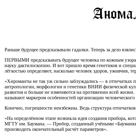
Раньше будущее предсказывали гадалки. Теперь за дело взялис
ПЕРВЫМИ предсказывать будущее человека по кожным узорам 
науку дактилоскопию. И вот пришло время генетиков и специ
лёгкостью определяют, насколько человек здоров, уживчив, те
«Хироманты не так уж сильно заблуждались — в отпечатках 
антропологии, морфологии и генетики ВНИИ физической куль
развития и больше не изменяются на протяжении всей жизни. 
называют маркером особенностей организации человеческого м
Конечно, погрешности неизбежны. Ведь структура отпечатков
«На определённом этапе возникла идея создания прибора, кот
МГТУ им. Баумана. — Прибор, созданный учёными «Бауманки»
производить окончательный расчёт параметров».