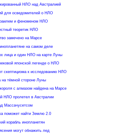
кированный НЛО над Австралией
ий для осведомителей о НЛО
зраилем и феноменом НЛО
естный теоретик НЛО
тво замечено на Марсе
инопланетяне на самом деле
ых лица и один НЛО на карте Луны
вековой японской легенде о НЛО
от скептицизма к исследованию НЛО
а на тёмной стороне Луны
 короля с алмазом найдена на Марсе
й НЛО пролетел в Австралии
ад Массачусетсом
ка поможет найти Землю 2.0
кий корабль инопланетян
ясения могут обнажить лед