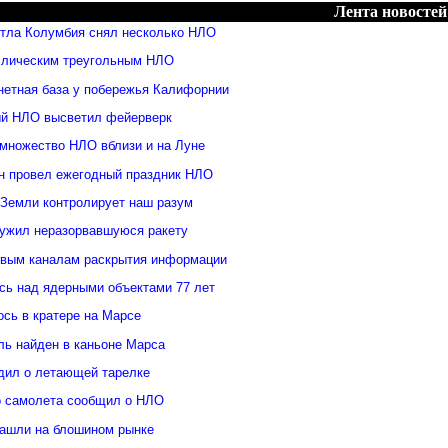
Лента новостей
ттла Колумбия снял несколько НЛО
ллическим треугольным НЛО
нетная база у побережья Калифорнии
й НЛО высветил фейерверк
множество НЛО вблизи и на Луне
н провел ежегодный праздник НЛО
 Земли контролирует наш разум
ужил неразорвавшуюся ракету
овым каналам раскрытия информации
ь над ядерными объектами 77 лет
сь в кратере на Марсе
ль найден в каньоне Марса
дил о летающей тарелке
о самолета сообщил о НЛО
ашли на блошином рынке