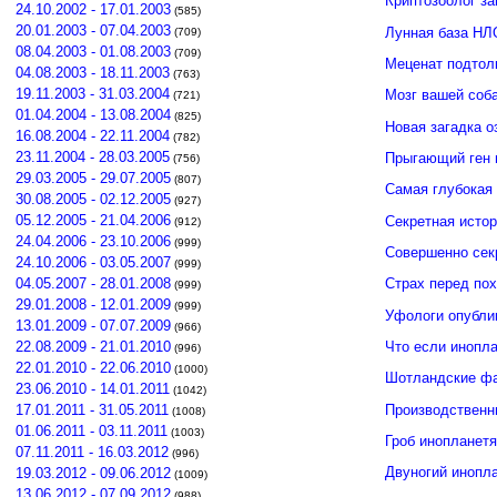
Криптозоолог за
24.10.2002 - 17.01.2003
(585)
20.01.2003 - 07.04.2003
Лунная база НЛ
(709)
08.04.2003 - 01.08.2003
(709)
Меценат подтол
04.08.2003 - 18.11.2003
(763)
19.11.2003 - 31.03.2004
Мозг вашей соб
(721)
01.04.2004 - 13.08.2004
(825)
Новая загадка 
16.08.2004 - 22.11.2004
(782)
23.11.2004 - 28.03.2005
Прыгающий ген 
(756)
29.03.2005 - 29.07.2005
(807)
Самая глубокая 
30.08.2005 - 02.12.2005
(927)
05.12.2005 - 21.04.2006
Секретная исто
(912)
24.04.2006 - 23.10.2006
(999)
Совершенно сек
24.10.2006 - 03.05.2007
(999)
04.05.2007 - 28.01.2008
Страх перед по
(999)
29.01.2008 - 12.01.2009
(999)
Уфологи опубли
13.01.2009 - 07.07.2009
(966)
Что если инопла
22.08.2009 - 21.01.2010
(996)
22.01.2010 - 22.06.2010
(1000)
Шотландские фа
23.06.2010 - 14.01.2011
(1042)
Производственн
17.01.2011 - 31.05.2011
(1008)
01.06.2011 - 03.11.2011
(1003)
Гроб инопланет
07.11.2011 - 16.03.2012
(996)
Двуногий инопл
19.03.2012 - 09.06.2012
(1009)
13.06.2012 - 07.09.2012
(988)