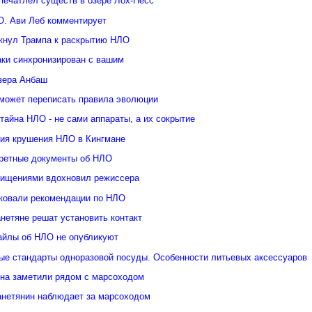
печатлел существ в озере Лох-Несс
О. Ави Леб комментирует
кнул Трампа к раскрытию НЛО
аки синхронизирован с вашим
озера Анбаш
может переписать правила эволюции
тайна НЛО - не сами аппараты, а их сокрытие
рия крушения НЛО в Кингмане
ретные документы об НЛО
хищениями вдохновил режиссера
ковали рекомендации по НЛО
нетяне решат установить контакт
йлы об НЛО не опубликуют
ые стандарты одноразовой посуды. Особенности литьевых аксессуаров
яна заметили рядом с марсоходом
анетянин наблюдает за марсоходом