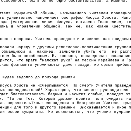
 особенного, если бы не одно обстоятельство, а именно: 
ителя Кумранской общины, называемого Учителем праведно
ть удивительно напоминает биографию Иисуса Христа. Напр
ода (материнская линия Иисуса, согласно Евангелиям, т
ника в управлении общиной. Так же, как Иоанн Крестите
нного пророка. Учитель праведности и явился как ожидаемы
вовали наряду с другими религиозно-политическими группам
 обманщиком и, наконец, замыслите убить его, не распо
твом было неизбежным. И, конечно, последовало наказани
рится, что враги "наложат руки" на Мессию Израйлева и "р
ском фрагменте упоминаются даже гвозди, которыми прибив
 Иудее задолго до прихода римлян.
исуса Христа не исчерпываются. По смерти Учителя праведн
ых последователей! Характерно, что своего руководителя
удет благовествовать бедным и насытит слабых, поведет от
м: "Ты ли Тот, Который должен прийти, или ожидать н
оль поразитель1\ные совпадения в биографиях Учителя кум
енций для того и другого времени. Высказывается и иное п
ли ессеи-кумраниты. Не исключается, что учение кумран