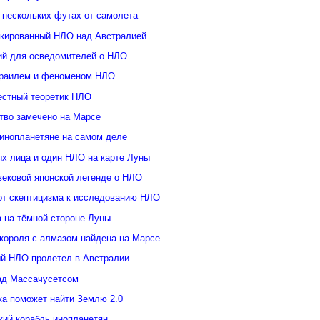
 нескольких футах от самолета
кированный НЛО над Австралией
ий для осведомителей о НЛО
зраилем и феноменом НЛО
естный теоретик НЛО
тво замечено на Марсе
инопланетяне на самом деле
ых лица и один НЛО на карте Луны
вековой японской легенде о НЛО
от скептицизма к исследованию НЛО
а на тёмной стороне Луны
 короля с алмазом найдена на Марсе
й НЛО пролетел в Австралии
ад Массачусетсом
ка поможет найти Землю 2.0
кий корабль инопланетян