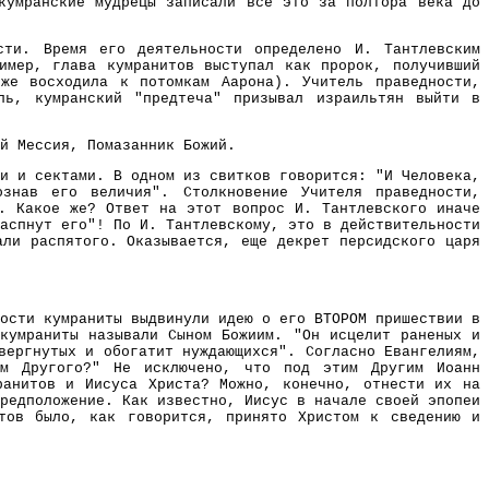
кумранские мудрецы записали все это за полтора века до
сти. Время его деятельности определено И. Тантлевским
имер, глава кумранитов выступал как пророк, получивший
оже восходила к потомкам Аарона). Учитель праведности,
ль, кумранский "предтеча" призывал израильтян выйти в
й Мессия, Помазанник Божий.
и и сектами. В одном из свитков говорится: "И Человека,
знав его величия". Столкновение Учителя праведности,
е. Какое же? Ответ на этот вопрос И. Тантлевского иначе
аспнут его"! По И. Тантлевскому, это в действительности
али распятого. Оказывается, еще декрет персидского царя
ости кумраниты выдвинули идею о его ВТОРОМ пришествии в
 кумраниты называли Сыном Божиим. "Он исцелит раненых и
вергнутых и обогатит нуждающихся". Согласно Евангелиям,
ам Другого?" Не исключено, что под этим Другим Иоанн
ранитов и Иисуса Христа? Можно, конечно, отнести их на
редположение. Как известно, Иисус в начале своей эпопеи
итов было, как говорится, принято Христом к сведению и