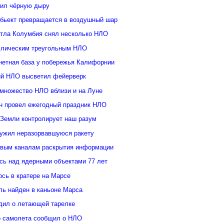
ил чёрную дыру
бьект превращается в воздушный шар
ттла Колумбия снял несколько НЛО
ллическим треугольным НЛО
нетная база у побережья Калифорнии
й НЛО высветил фейерверк
множество НЛО вблизи и на Луне
н провел ежегодный праздник НЛО
 Земли контролирует наш разум
ужил неразорвавшуюся ракету
овым каналам раскрытия информации
ь над ядерными объектами 77 лет
сь в кратере на Марсе
ль найден в каньоне Марса
дил о летающей тарелке
о самолета сообщил о НЛО