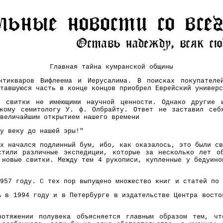
Главная тайна кумранской общины
нтикваров Вифлеема и Иерусалима. В поисках покупателе
тавшуюся часть в конце концов приобрел Еврейский универс
е свитки не имеющими научной ценности. Однако другие 
скому семитологу У. ф. Олбрайту. Ответ не заставил себ
величайшим открытием нашего времени
у веку до нашей эры!"
х начался подлинный бум, ибо, как оказалось, это были св
стили различные экспедиции, которые за несколько лет о
 новые свитки. Между тем 4 рукописи, купленные у бедуино
957 году. С тех пор выпущено множество книг и статей по
А в 1994 году и в Петербурге в издательстве Центра восто
ротяжении полувека объясняется главным образом тем, ч