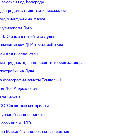
 замечен над Колорадо
дка рядом с египетской пирамидой
ход обнаружен на Марсе
ккупировали Луну
 НЛО замечены вблизи Луны
 выращивает ДНК в обычной воде
зой для инопланетян
е трудности, чаще верят в теории заговора
постройки на Луне
а фотографии кометы Темпель-1
над Лос-Анджелесом
зле церкви
GO 'Секретные материалы'
лунная база инопланетян
у сообщил о НЛО
 на Марсе была основана на кремнии