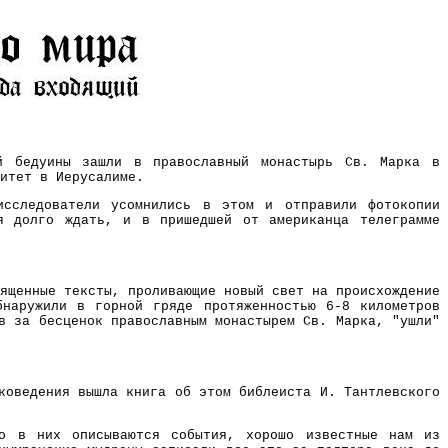
й бедуины зашли в православный монастырь Св. Марка в
итет в Иерусалиме.
исследователи усомнились в этом и отправили фотокопии
я долго ждать, и в пришедшей от американца телеграмме
ященные тексты, проливающие новый свет на происхождение
бнаружили в горной гряде протяженностью 6-8 километров
в за бесценок православным монастырем Св. Марка, "ушли"
коведения вышла книга об этом библеиста И. Тантлевского
то в них описываются события, хорошо известные нам из