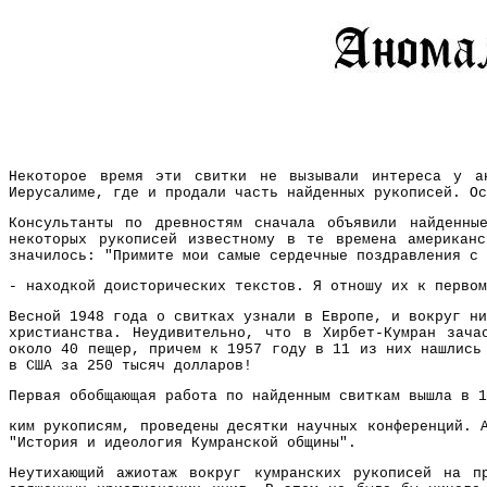
Некоторое время эти свитки не вызывали интереса у а
Иерусалиме, где и продали часть найденных рукописей. Ос
Консультанты по древностям сначала объявили найденны
некоторых рукописей известному в те времена американ
значилось: "Примите мои самые сердечные поздравления с 
- находкой доисторических текстов. Я отношу их к первом
Весной 1948 года о свитках узнали в Европе, и вокруг ни
христианства. Неудивительно, что в Хирбет-Кумран зача
около 40 пещер, причем к 1957 году в 11 из них нашлись
в США за 250 тысяч долларов!
Первая обобщающая работа по найденным свиткам вышла в 1
ким рукописям, проведены десятки научных конференций. 
"История и идеология Кумранской общины".
Неутихающий ажиотаж вокруг кумранских рукописей на п