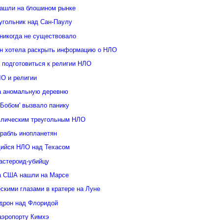
ашли на блошином рынке
угольник над Сан-Паулу
 никогда не существовало
н хотела раскрыть информацию о НЛО
 подготовиться к религии НЛО
ЛО и религии
а аномальную деревню
Бобом' вызвало панику
ллическим треугольным НЛО
орабль инопланетян
ийся НЛО над Техасом
астероид-убийцу
а США нашли на Марсе
скими глазами в кратере на Луне
дрон над Флоридой
аэропорту Кимхэ