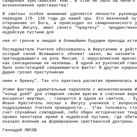
священных христианских книг. В этом не было бы ничего
возникновения христианства!
В свитках особое внимание уделяется личности руковод
периодом 176- 136 годы до нашей эры. Его жизненный пу
откровение от Бога, и происходил из священнического р
подобно Иисусу, имел своего "предтечу" - предшествен
иудейскую пустыню для
ния от грехов и ожидал в ближайшем будущем прихода исти
Последователи Учителя обосновались в Иерусалиме и дейст
который силой Всевышнего обновит закон, вы назовете
претендовавшего на роль Мессии, с иерусалимским жречес
как сенсационным не назовешь. В одной из рукописей гово
было констатацией свершившегося факта! В другом кумран
Дария грозил преступникам
нием к бревну". Так что практика распятия применялась в
Этими фактами удивительные параллели с жизнеописанием И
"конце дней" для отмщения своим врагам и спасения верн
воскресит мертвых, - говорится в одном из свитков, - б
Иоанн Креститель послал к Иисусу учеников с вопросо
подразумевал Учителя праведности... 1^ак толковать ст
счет случайных совпадений, либо общих исторических тенд
провел некоторое время в иудейской пустыне, где обита
оказало влияние на формирование христианской доктрины.
Геннадий ЛИСОВ