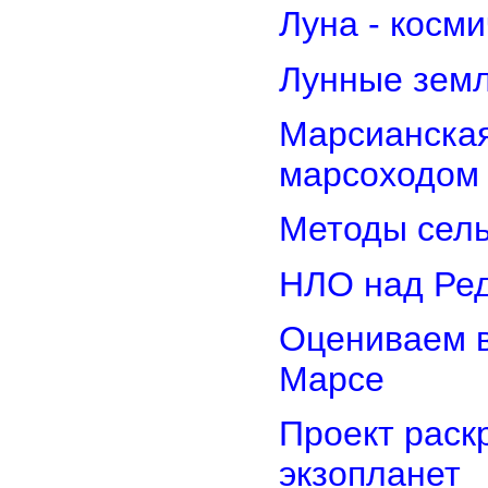
Луна - косм
Лунные земл
Марсианская
марсоходом
Методы сель
НЛО над Ре
Оцениваем в
Марсе
Проект раск
экзопланет