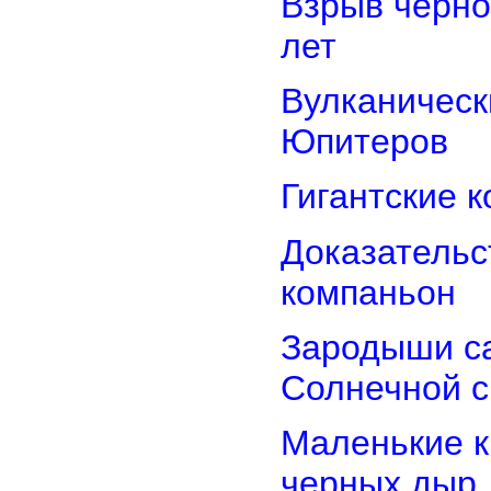
Взрыв черно
лет
Вулканически
Юпитеров
Гигантские 
Доказательст
компаньон
Зародыши са
Солнечной 
Маленькие к
черных дыр