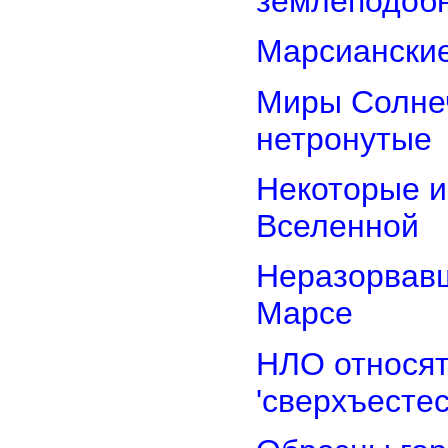
землеподоб
Марсианские
Миры Солнеч
нетронутые
Некоторые и
Вселенной
Неразорвавш
Марсе
НЛО относят
'сверхъестес