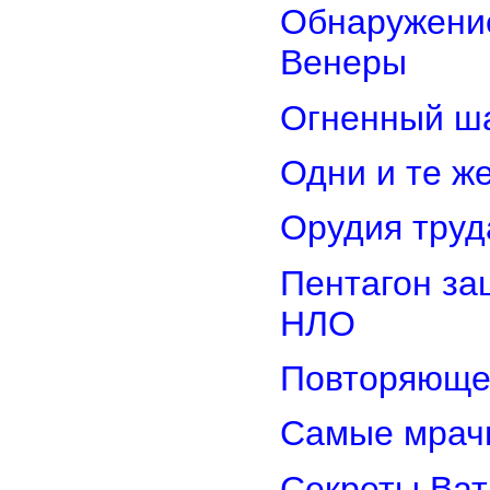
Обнаружение
Венеры
Огненный ш
Одни и те ж
Орудия труд
Пентагон за
НЛО
Повторяюще
Самые мрач
Секреты Ват