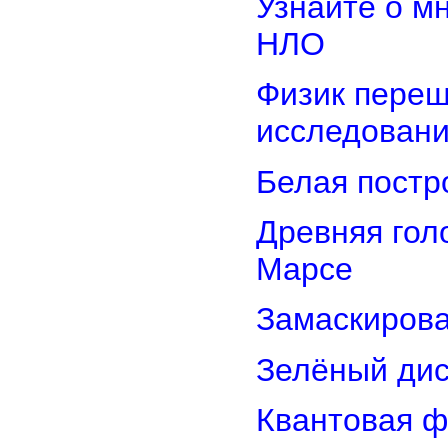
Узнайте о м
НЛО
Физик переш
исследован
Белая постр
Древняя гол
Марсе
Замаскирова
Зелёный дис
Квантовая ф