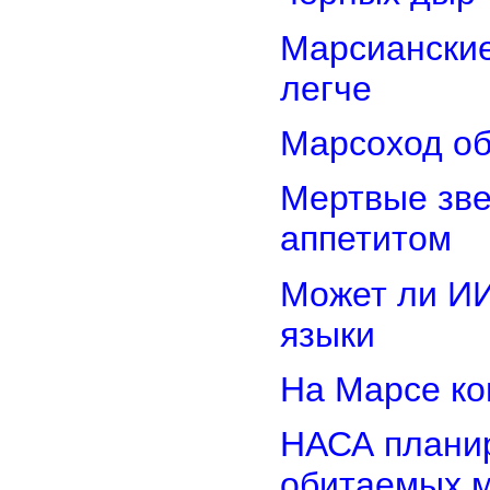
Марсиански
легче
Марсоход об
Мертвые зв
аппетитом
Может ли И
языки
На Марсе ко
НАСА планир
обитаемых 