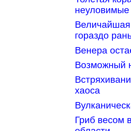
неуловимые
Величайшая 
гораздо ран
Венера оста
Возможный н
Встряхивани
хаоса
Вулканическ
Гриб весом 
области