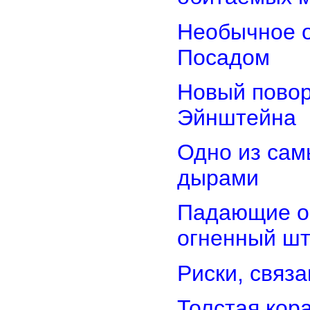
Необычное о
Посадом
Новый повор
Эйнштейна
Одно из сам
дырами
Падающие об
огненный ш
Риски, связ
Толстая кор