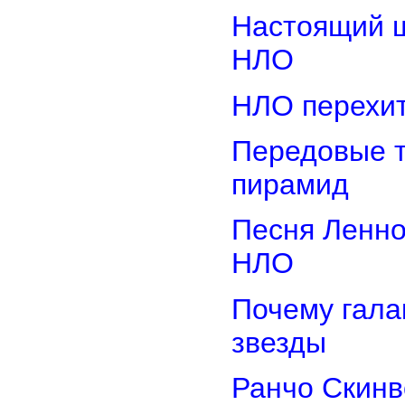
Настоящий ш
НЛО
НЛО перехит
Передовые т
пирамид
Песня Ленно
НЛО
Почему гала
звезды
Ранчо Скинв