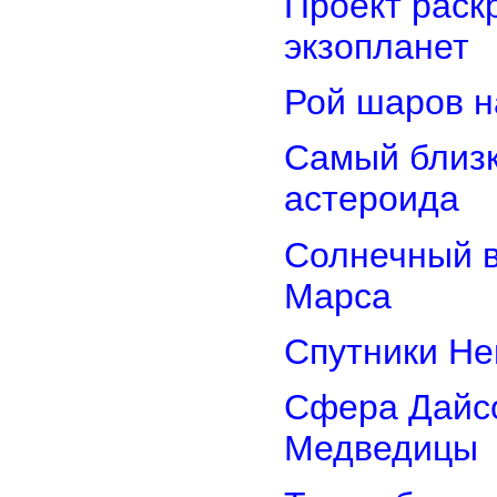
Проект раск
экзопланет
Рой шаров 
Самый близк
астероида
Солнечный 
Марса
Спутники Не
Сфера Дайсо
Медведицы