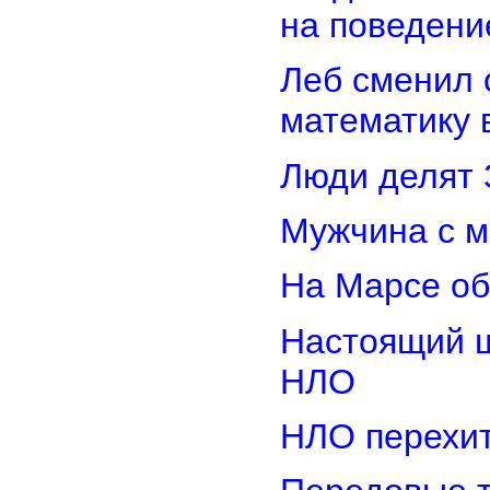
на поведени
Леб сменил 
математику 
Люди делят 
Мужчина с м
На Марсе об
Настоящий ш
НЛО
НЛО перехит