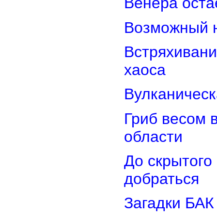
Венера оста
Возможный н
Встряхивани
хаоса
Вулканическ
Гриб весом 
области
До скрытого
добраться
Загадки БАК