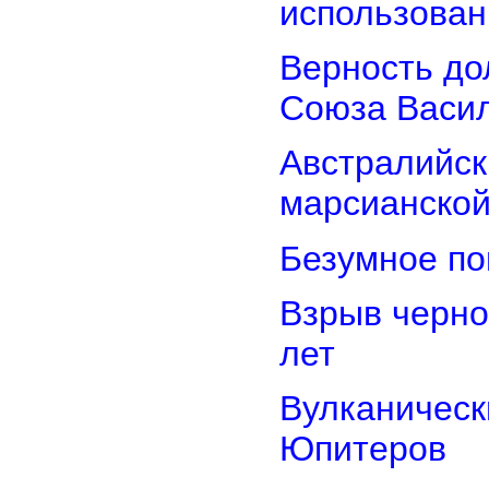
использован
Верность дол
Союза Васи
Австралийск
марсианской
Безумное по
Взрыв черно
лет
Вулканически
Юпитеров