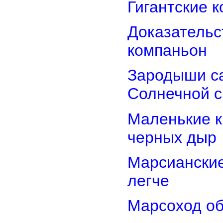
Гигантские 
Доказательст
компаньон
Зародыши са
Солнечной 
Маленькие к
черных дыр
Марсиански
легче
Марсоход об