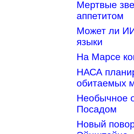
Мертвые зв
аппетитом
Может ли И
языки
На Марсе ко
НАСА планир
обитаемых 
Необычное о
Посадом
Новый повор