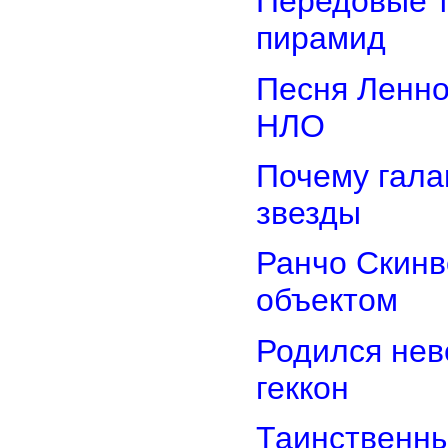
Передовые т
пирамид
Песня Ленно
НЛО
Почему гала
звезды
Ранчо Скинв
объектом
Родился нев
геккон
Таинственн