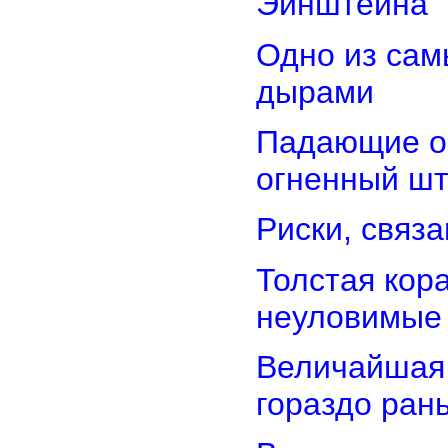
Эйнштейна
Одно из сам
дырами
Падающие об
огненный ш
Риски, связ
Толстая кор
неуловимые
Величайшая 
гораздо ран