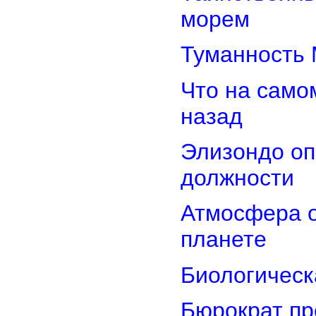
морем
Туманность 
Что на само
назад
Элизондо оп
должности
Атмосфера о
планете
Биологическ
Бюрократ пр