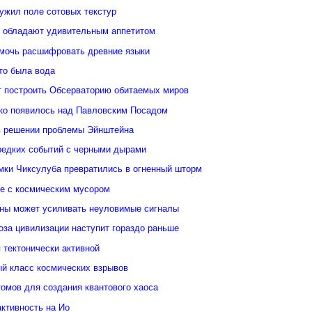
ужил поле сотовых текстур
 обладают удивительным аппетитом
мочь расшифровать древние языки
то была вода
 построить Обсерваторию обитаемых миров
ко появилось над Павловским Посадом
в решении проблемы Эйнштейна
редких событий с черными дырами
ки Чиксулуба превратились в огненный шторм
ые с космическим мусором
уны может усиливать неуловимые сигналы
оза цивилизации наступит гораздо раньше
 тектонически активной
й класс космических взрывов
омов для создания квантового хаоса
ктивность на Ио