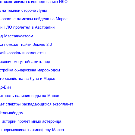
от скептицизма к исследованию НЛО
а на тёмной стороне Луны
 короля с алмазом найдена на Марсе
й НЛО пролетел в Австралии
ад Массачусетсом
ка поможет найти Землю 2.0
кий корабль инопланетян
ясения могут обнажить лед
стройка обнаружена марсоходом
го хозяйства на Луне и Марсе
о-Бич
ятность наличия воды на Марсе
ает спектры распадающихся экзопланет
Исламабадом
в истории пролёт мимо астероида
р перемешивает атмосферу Марса