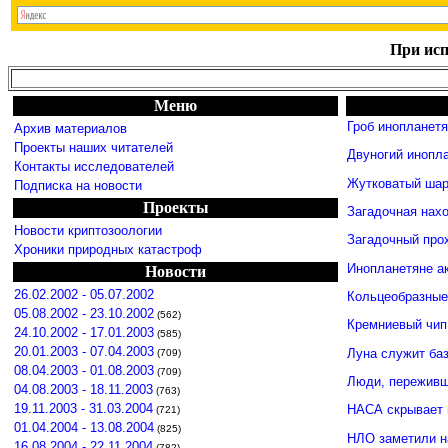
При исп
Меню
Гроб инопланет
Архив материалов
Проекты наших читателей
Двуногий инопл
Контакты исследователей
Жутковатый шар
Подписка на новости
Проекты
Загадочная нахо
Новости криптозоологии
Загадочный про
Хроники природных катастроф
Инопланетяне а
Новости
26.02.2002 - 05.07.2002
Кольцеобразные
05.08.2002 - 23.10.2002
(562)
Кремниевый чип
24.10.2002 - 17.01.2003
(585)
20.01.2003 - 07.04.2003
Луна служит ба
(709)
08.04.2003 - 01.08.2003
(709)
Люди, переживши
04.08.2003 - 18.11.2003
(763)
19.11.2003 - 31.03.2004
НАСА скрывает 
(721)
01.04.2004 - 13.08.2004
(825)
НЛО заметили н
16.08.2004 - 22.11.2004
(782)