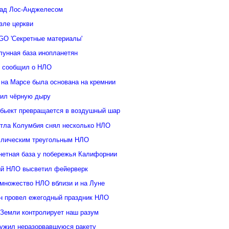
над Лос-Анджелесом
зле церкви
GO 'Секретные материалы'
лунная база инопланетян
у сообщил о НЛО
 на Марсе была основана на кремнии
ил чёрную дыру
бьект превращается в воздушный шар
ттла Колумбия снял несколько НЛО
ллическим треугольным НЛО
нетная база у побережья Калифорнии
й НЛО высветил фейерверк
множество НЛО вблизи и на Луне
н провел ежегодный праздник НЛО
 Земли контролирует наш разум
ужил неразорвавшуюся ракету