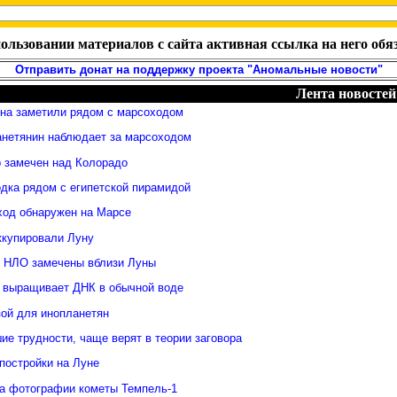
ользовании материалов с сайта активная ссылка на него обя
Отправить донат на поддержку проекта "Аномальные новости"
Лента новостей
яна заметили рядом с марсоходом
анетянин наблюдает за марсоходом
 замечен над Колорадо
дка рядом с египетской пирамидой
ход обнаружен на Марсе
ккупировали Луну
 НЛО замечены вблизи Луны
 выращивает ДНК в обычной воде
зой для инопланетян
е трудности, чаще верят в теории заговора
постройки на Луне
а фотографии кометы Темпель-1