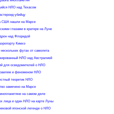
орабль инопланетян
ийся НЛО над Техасом
астероид-убийцу
а США нашли на Марсе
скими глазами в кратере на Луне
дрон над Флоридой
аэропорту Кимхэ
 нескольких футах от самолета
кированный НЛО над Австралией
ий для осведомителей о НЛО
зраилем и феноменом НЛО
естный теоретик НЛО
тво замечено на Марсе
инопланетяне на самом деле
ых лица и один НЛО на карте Луны
вековой японской легенде о НЛО