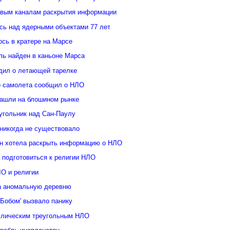
овым каналам раскрытия информации
ь над ядерными объектами 77 лет
сь в кратере на Марсе
ль найден в каньоне Марса
дил о летающей тарелке
о самолета сообщил о НЛО
ашли на блошином рынке
угольник над Сан-Паулу
 никогда не существовало
н хотела раскрыть информацию о НЛО
 подготовиться к религии НЛО
ЛО и религии
а аномальную деревню
Бобом' вызвало панику
ллическим треугольным НЛО