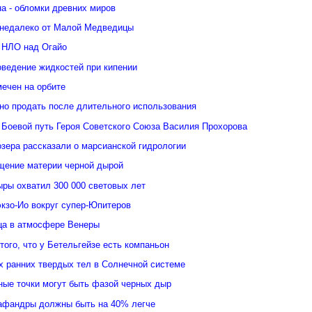
а - обломки древних миров
недалеко от Малой Медведицы
 НЛО над Огайо
оведение жидкостей при кипении
ечен на орбите
но продать после длительного использования
 Боевой путь Героя Советского Союза Василия Прохорова
зера рассказали о марсианской гидрологии
щение материи черной дырой
ыры охватил 300 000 световых лет
кзо-Ио вокруг супер-Юпитеров
ьца в атмосфере Венеры
того, что у Бетельгейзе есть компаньон
 ранних твердых тел в Солнечной системе
ные точки могут быть фазой черных дыр
афандры должны быть на 40% легче