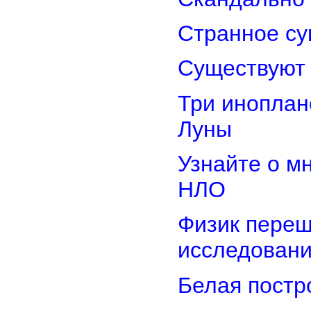
Странное су
Существуют 
Три иноплан
Луны
Узнайте о м
НЛО
Физик переш
исследован
Белая постр