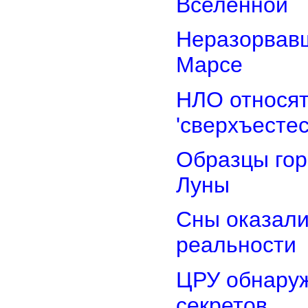
Вселенной
Неразорвавш
Марсе
НЛО относят
'сверхъестес
Образцы гор
Луны
Сны оказали
реальности
ЦРУ обнаруж
секретов