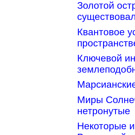
Золотой остр
существова
Квантовое у
пространств
Ключевой ин
землеподоб
Марсианские
Миры Солнеч
нетронутые
Некоторые и