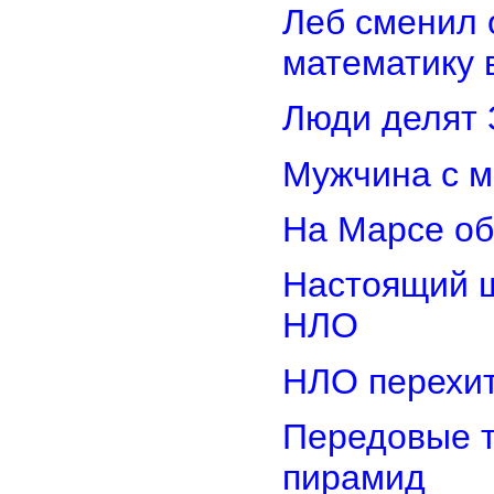
Леб сменил 
математику 
Люди делят 
Мужчина с м
На Марсе об
Настоящий ш
НЛО
НЛО перехит
Передовые т
пирамид