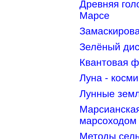
Древняя гол
Марсе
Замаскирова
Зелёный дис
Квантовая ф
Луна - косм
Лунные земл
Марсианская
марсоходом
Методы сель