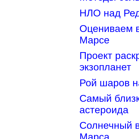
НЛО над Ре
Оцениваем в
Марсе
Проект раск
экзопланет
Рой шаров 
Самый близк
астероида
Солнечный 
Марса