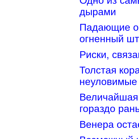
Одно из сам
дырами
Падающие об
огненный ш
Риски, связ
Толстая кор
неуловимые
Величайшая 
гораздо ран
Венера оста