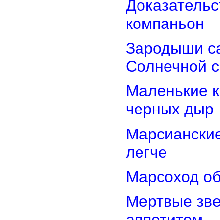
Доказательст
компаньон
Зародыши са
Солнечной 
Маленькие к
черных дыр
Марсиански
легче
Марсоход об
Мертвые зв
аппетитом