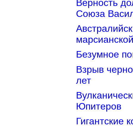
Верность дол
Союза Васи
Австралийск
марсианской
Безумное по
Взрыв черно
лет
Вулканически
Юпитеров
Гигантские 