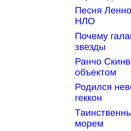
Песня Ленно
НЛО
Почему гала
звезды
Ранчо Скинв
объектом
Родился нев
геккон
Таинственн
морем