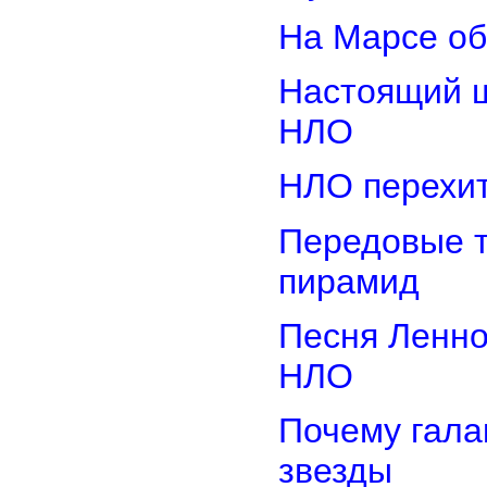
На Марсе об
Настоящий ш
НЛО
НЛО перехит
Передовые т
пирамид
Песня Ленно
НЛО
Почему гала
звезды