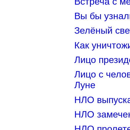
Встреча с м
Вы бы узнал
Зелёный св
Как уничтож
Лицо прези
Лицо с чело
Луне
НЛО выпуска
НЛО замечен
НЛО пролете