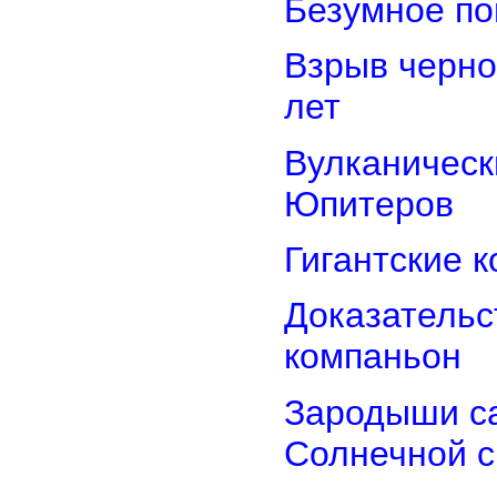
Безумное по
Взрыв черно
лет
Вулканически
Юпитеров
Гигантские 
Доказательст
компаньон
Зародыши са
Солнечной 