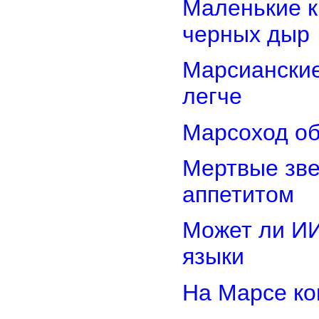
Маленькие к
черных дыр
Марсиански
легче
Марсоход об
Мертвые зв
аппетитом
Может ли И
языки
На Марсе ко