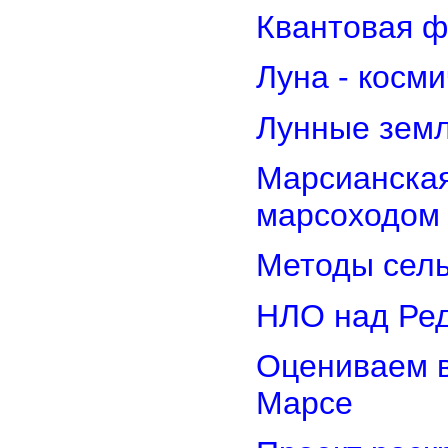
Квантовая ф
Луна - косм
Лунные земл
Марсианская
марсоходом
Методы сель
НЛО над Ре
Оцениваем в
Марсе