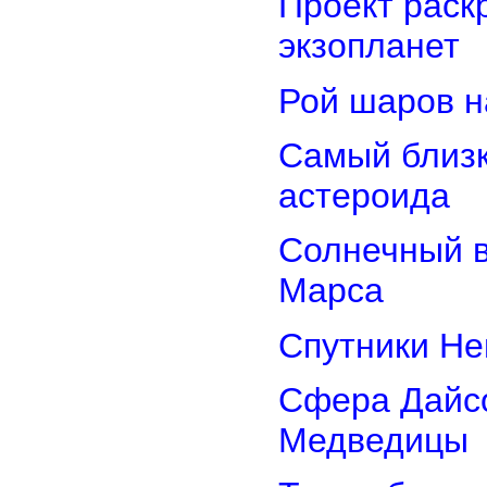
Проект раск
экзопланет
Рой шаров 
Самый близк
астероида
Солнечный 
Марса
Спутники Не
Сфера Дайсо
Медведицы