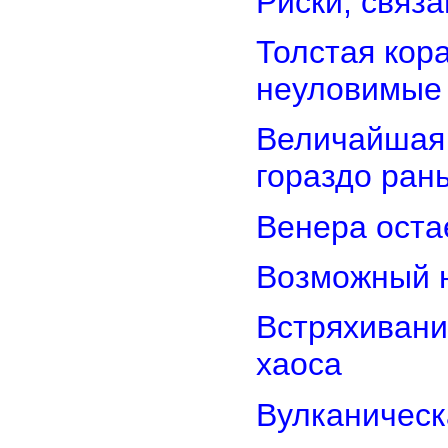
Риски, связ
Толстая кор
неуловимые
Величайшая 
гораздо ран
Венера оста
Возможный н
Встряхивани
хаоса
Вулканическ