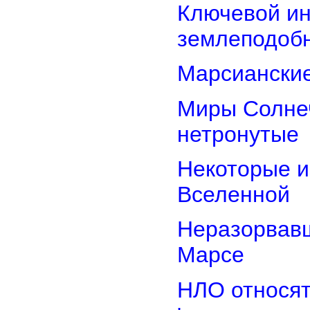
Ключевой ин
землеподоб
Марсианские
Миры Солнеч
нетронутые
Некоторые и
Вселенной
Неразорвавш
Марсе
НЛО относят