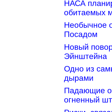
НАСА планир
обитаемых 
Необычное о
Посадом
Новый повор
Эйнштейна
Одно из сам
дырами
Падающие об
огненный ш