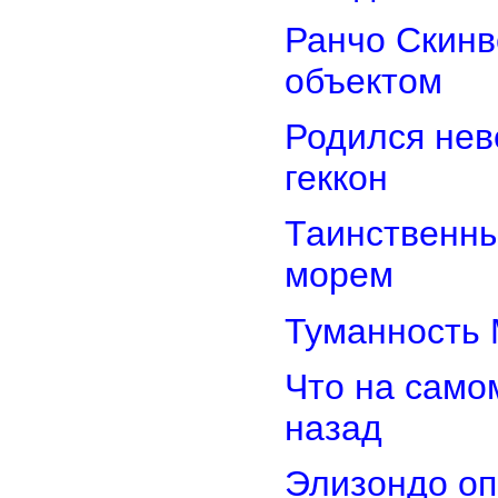
Ранчо Скинв
объектом
Родился нев
геккон
Таинственн
морем
Туманность 
Что на само
назад
Элизондо оп