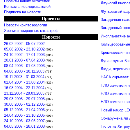
Проекты наших читателей
Двуногий инопл
Контакты исследователей
Жутковатый шар
Подписка на новости
Проекты
Загадочная нахо
Новости криптозоологии
Загадочный про
Хроники природных катастроф
Инопланетяне а
Новости
26.02.2002 - 05.07.2002
Кольцеобразные
05.08.2002 - 23.10.2002
(562)
Кремниевый чип
24.10.2002 - 17.01.2003
(585)
20.01.2003 - 07.04.2003
Луна служит ба
(709)
08.04.2003 - 01.08.2003
(709)
Люди, переживши
04.08.2003 - 18.11.2003
(763)
19.11.2003 - 31.03.2004
НАСА скрывает 
(721)
01.04.2004 - 13.08.2004
(825)
НЛО заметили н
16.08.2004 - 22.11.2004
(782)
23.11.2004 - 28.03.2005
НЛО заметили 
(756)
29.03.2005 - 29.07.2005
(807)
НЛО замечен во
30.08.2005 - 02.12.2005
(927)
05.12.2005 - 21.04.2006
Новый набор LE
(912)
24.04.2006 - 23.10.2006
(999)
Обнаружена ли 
24.10.2006 - 03.05.2007
(999)
04.05.2007 - 28.01.2008
Пилот из Хитро
(999)