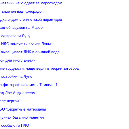
анетянин наблюдает за марсоходом
 замечен над Колорадо
дка рядом с египетской пирамидой
ход обнаружен на Марсе
ккупировали Луну
 НЛО замечены вблизи Луны
 выращивает ДНК в обычной воде
зой для инопланетян
е трудности, чаще верят в теории заговора
постройки на Луне
а фотографии кометы Темпель-1
над Лос-Анджелесом
зле церкви
GO 'Секретные материалы'
лунная база инопланетян
у сообщил о НЛО