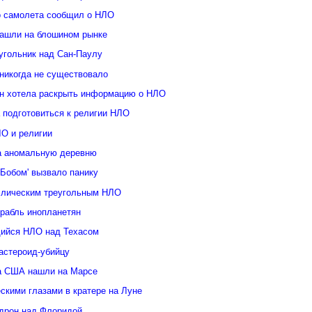
о самолета сообщил о НЛО
ашли на блошином рынке
угольник над Сан-Паулу
 никогда не существовало
н хотела раскрыть информацию о НЛО
 подготовиться к религии НЛО
ЛО и религии
а аномальную деревню
Бобом' вызвало панику
ллическим треугольным НЛО
орабль инопланетян
ийся НЛО над Техасом
астероид-убийцу
а США нашли на Марсе
скими глазами в кратере на Луне
дрон над Флоридой