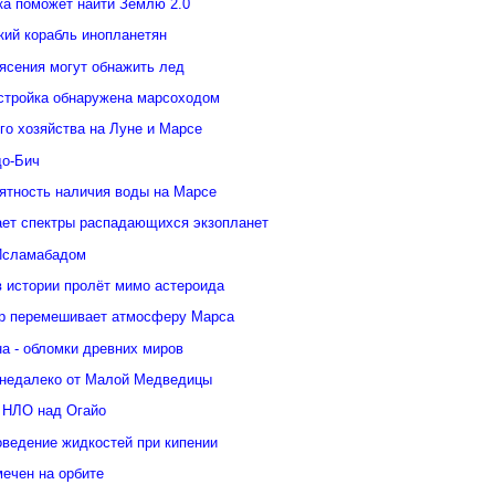
ка поможет найти Землю 2.0
кий корабль инопланетян
ясения могут обнажить лед
стройка обнаружена марсоходом
го хозяйства на Луне и Марсе
о-Бич
ятность наличия воды на Марсе
ает спектры распадающихся экзопланет
Исламабадом
в истории пролёт мимо астероида
р перемешивает атмосферу Марса
а - обломки древних миров
недалеко от Малой Медведицы
 НЛО над Огайо
оведение жидкостей при кипении
ечен на орбите