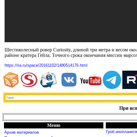
Шестиколесный ровер Curiosity, длиной три метра и весом око
районе кратера Гейла. Точного срока окончания миссии марсох
https://ria.ru/space/20161102/1480514176.html
При исп
Меню
Гроб инопланет
Архив материалов