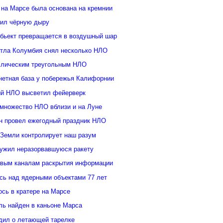
 на Марсе была основана на кремнии
ил чёрную дыру
бьект превращается в воздушный шар
ттла Колумбия снял несколько НЛО
ллическим треугольным НЛО
нетная база у побережья Калифорнии
й НЛО высветил фейерверк
множество НЛО вблизи и на Луне
н провел ежегодный праздник НЛО
 Земли контролирует наш разум
ужил неразорвавшуюся ракету
овым каналам раскрытия информации
ь над ядерными объектами 77 лет
сь в кратере на Марсе
ль найден в каньоне Марса
дил о летающей тарелке