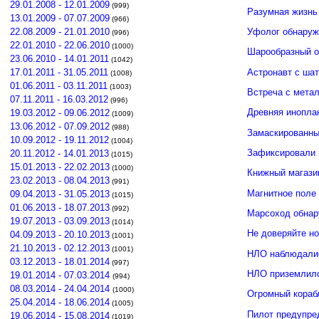
29.01.2008 - 12.01.2009
(999)
Разумная жизнь
13.01.2009 - 07.07.2009
(966)
Уфолог обнаруж
22.08.2009 - 21.01.2010
(996)
22.01.2010 - 22.06.2010
(1000)
Шарообразный о
23.06.2010 - 14.01.2011
(1042)
Астронавт с ша
17.01.2011 - 31.05.2011
(1008)
01.06.2011 - 03.11.2011
(1003)
Встреча с мета
07.11.2011 - 16.03.2012
(996)
Древняя инопла
19.03.2012 - 09.06.2012
(1009)
13.06.2012 - 07.09.2012
(988)
Замаскированны
10.09.2012 - 19.11.2012
(1004)
Зафиксировали 
20.11.2012 - 14.01.2013
(1015)
15.01.2013 - 22.02.2013
(1000)
Книжный магази
23.02.2013 - 08.04.2013
(991)
Магнитное поле
09.04.2013 - 31.05.2013
(1015)
01.06.2013 - 18.07.2013
(992)
Марсоход обнар
19.07.2013 - 03.09.2013
(1014)
Не доверяйте н
04.09.2013 - 20.10.2013
(1001)
21.10.2013 - 02.12.2013
(1001)
НЛО наблюдалис
03.12.2013 - 18.01.2014
(997)
НЛО приземлило
19.01.2014 - 07.03.2014
(994)
08.03.2014 - 24.04.2014
(1000)
Огромный кораб
25.04.2014 - 18.06.2014
(1005)
Пилот предупре
19.06.2014 - 15.08.2014
(1019)