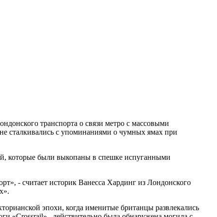
ондонского транспорта о связи метро с массовыми
а не сталкивались с упоминаниями о чумных ямах при
ий, которые были выкопаны в спешке испуганными
орт», - считает историк Ванесса Хардинг из Лондонского
х».
икторианской эпохи, когда именитые британцы развлекались
ги «Crossrail» , действительно была обнаружена могила с