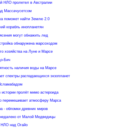
й НЛО пролетел в Австралии
ад Массачусетсом
ка поможет найти Землю 2.0
кий корабль инопланетян
ясения могут обнажить лед
стройка обнаружена марсоходом
го хозяйства на Луне и Марсе
о-Бич
ятность наличия воды на Марсе
ает спектры распадающихся экзопланет
Исламабадом
в истории пролёт мимо астероида
р перемешивает атмосферу Марса
а - обломки древних миров
недалеко от Малой Медведицы
 НЛО над Огайо