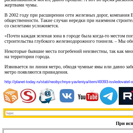
жертвами чумы.
В 2002 году при расширении сети железных дорог, компания E
общественности. Такие случаи нередки при наземном строител
со скелетами усложняется.
«Почти каждая зеленая зона в городе была когда-то местом по
строительства глубокого железнодорожного тоннеля. – Мы об
Некоторые бывшие места погребений неизвестны, так как множ
на территории города.
Извивается ли линия метро, обходя чумные ямы или давно заб
метро появляются привидения.
http://planet-today.ru/stati/neobychnye-yavleniya/item/49393-issledovate
При исп