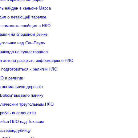
ль найден в каньоне Марса
дил о летающей тарелке
о самолета сообщил о НЛО
ашли на блошином рынке
угольник над Сан-Паулу
 никогда не существовало
н хотела раскрыть информацию о НЛО
 подготовиться к религии НЛО
ЛО и религии
а аномальную деревню
Бобом' вызвало панику
ллическим треугольным НЛО
орабль инопланетян
ийся НЛО над Техасом
астероид-убийцу