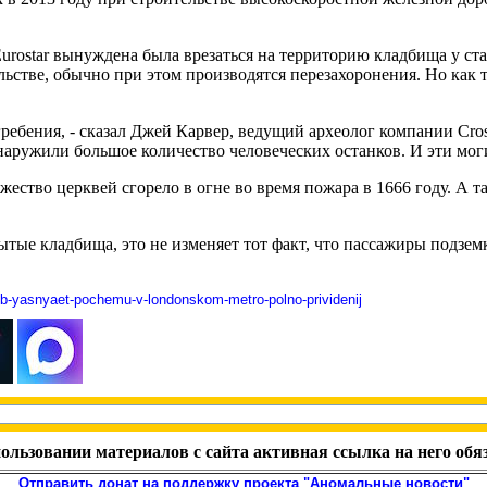
urostar вынуждена была врезаться на территорию кладбища у ст
ьстве, обычно при этом производятся перезахоронения. Но как т
гребения, - сказал Джей Карвер, ведущий археолог компании Cros
наружили большое количество человеческих останков. И эти мог
ество церквей сгорело в огне во время пожара в 1666 году. А т
ытые кладбища, это не изменяет тот факт, что пассажиры подзем
l-ob-yasnyaet-pochemu-v-londonskom-metro-polno-prividenij
ользовании материалов с сайта активная ссылка на него обя
Отправить донат на поддержку проекта "Аномальные новости"