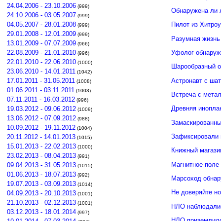
24.04.2006 - 23.10.2006
(999)
Обнаружена ли 
24.10.2006 - 03.05.2007
(999)
04.05.2007 - 28.01.2008
Пилот из Хитро
(999)
29.01.2008 - 12.01.2009
(999)
Разумная жизнь
13.01.2009 - 07.07.2009
(966)
Уфолог обнаруж
22.08.2009 - 21.01.2010
(996)
22.01.2010 - 22.06.2010
(1000)
Шарообразный о
23.06.2010 - 14.01.2011
(1042)
Астронавт с ша
17.01.2011 - 31.05.2011
(1008)
01.06.2011 - 03.11.2011
(1003)
Встреча с мета
07.11.2011 - 16.03.2012
(996)
Древняя инопла
19.03.2012 - 09.06.2012
(1009)
13.06.2012 - 07.09.2012
(988)
Замаскированны
10.09.2012 - 19.11.2012
(1004)
Зафиксировали 
20.11.2012 - 14.01.2013
(1015)
15.01.2013 - 22.02.2013
(1000)
Книжный магази
23.02.2013 - 08.04.2013
(991)
Магнитное поле
09.04.2013 - 31.05.2013
(1015)
01.06.2013 - 18.07.2013
(992)
Марсоход обнар
19.07.2013 - 03.09.2013
(1014)
Не доверяйте н
04.09.2013 - 20.10.2013
(1001)
21.10.2013 - 02.12.2013
(1001)
НЛО наблюдалис
03.12.2013 - 18.01.2014
(997)
НЛО приземлило