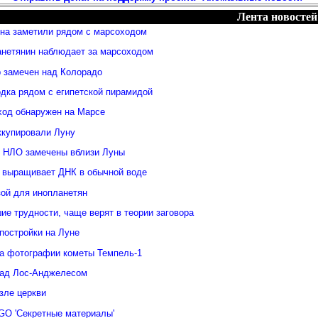
Лента новостей
яна заметили рядом с марсоходом
анетянин наблюдает за марсоходом
 замечен над Колорадо
дка рядом с египетской пирамидой
ход обнаружен на Марсе
ккупировали Луну
 НЛО замечены вблизи Луны
 выращивает ДНК в обычной воде
зой для инопланетян
е трудности, чаще верят в теории заговора
постройки на Луне
а фотографии кометы Темпель-1
над Лос-Анджелесом
зле церкви
GO 'Секретные материалы'