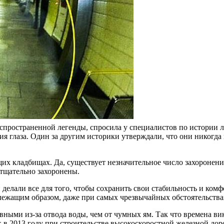
спространенной легенды, спросила у специалистов по истории л
ия глаза. Один за другим историки утверждали, что они никогд
х кладбищах. Да, существует незначительное число захоронен
тщательно захоронены.
делали все для того, чтобы сохранить свои стабильность и комф
лежащим образом, даже при самых чрезвычайных обстоятельства
вными из-за отвода воды, чем от чумных ям. Так что времена в
 в 2013 году при строительстве высокоскоростной железной доро