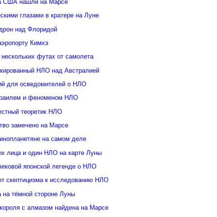
а США нашли на Марсе
скими глазами в кратере на Луне
дрон над Флоридой
аэропорту Кимхэ
 нескольких футах от самолета
кированный НЛО над Австралией
ий для осведомителей о НЛО
зраилем и феноменом НЛО
естный теоретик НЛО
тво замечено на Марсе
инопланетяне на самом деле
ых лица и один НЛО на карте Луны
вековой японской легенде о НЛО
от скептицизма к исследованию НЛО
а на тёмной стороне Луны
 короля с алмазом найдена на Марсе