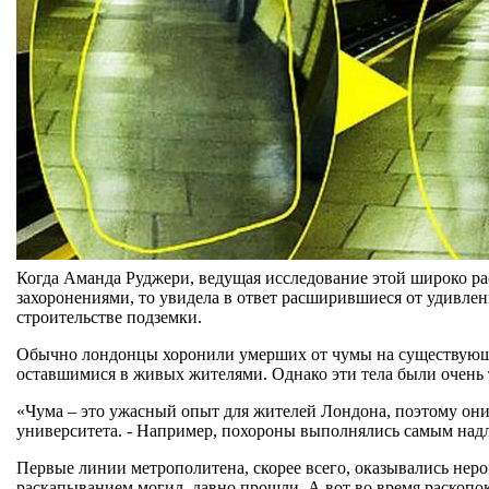
Когда Аманда Руджери, ведущая исследование этой широко ра
захоронениями, то увидела в ответ расширившиеся от удивлен
строительстве подземки.
Обычно лондонцы хоронили умерших от чумы на существующи
оставшимися в живых жителями. Однако эти тела были очень 
«Чума – это ужасный опыт для жителей Лондона, поэтому они 
университета. - Например, похороны выполнялись самым над
Первые линии метрополитена, скорее всего, оказывались неро
раскапыванием могил, давно прошли. А вот во время раскопок