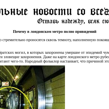
Почему в лондонском метро полно привидений
тро стремительно проносятся сквозь темноту, наполненную поко
ратских могил, в которых захоронены умершие от эпидемий чумы
ти зловещие захоронения. Даже на карте лондонского метро рубе
бегают чего-то. Народный фольклор настаивает, что причиной эт