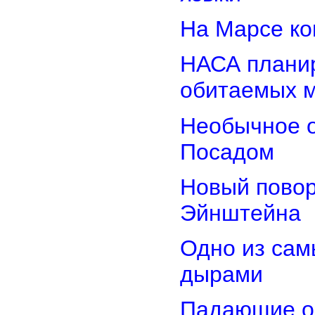
На Марсе ко
НАСА планир
обитаемых 
Необычное о
Посадом
Новый повор
Эйнштейна
Одно из сам
дырами
Падающие об