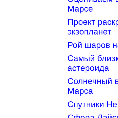
Марсе
Проект раск
экзопланет
Рой шаров 
Самый близк
астероида
Солнечный 
Марса
Спутники Не
Сфера Дайсо