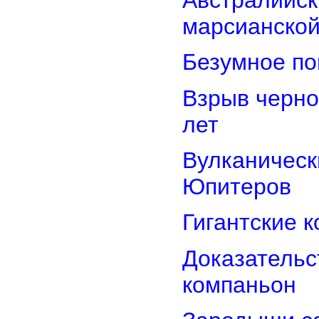
марсианской
Безумное по
Взрыв черно
лет
Вулканически
Юпитеров
Гигантские 
Доказательст
компаньон