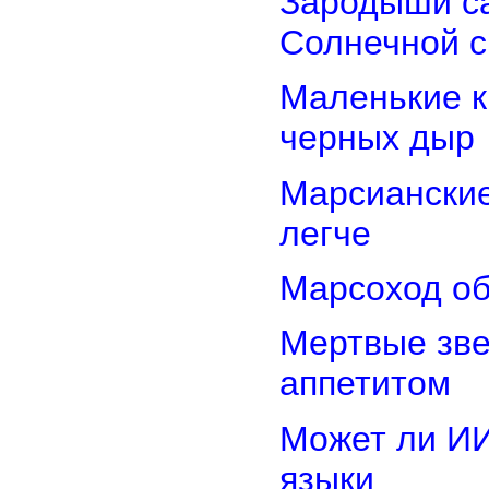
Зародыши са
Солнечной 
Маленькие к
черных дыр
Марсиански
легче
Марсоход об
Мертвые зв
аппетитом
Может ли И
языки