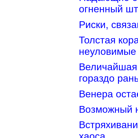
огненный ш
Риски, связ
Толстая кор
неуловимые
Величайшая 
гораздо ран
Венера оста
Возможный н
Встряхивани
хаоса