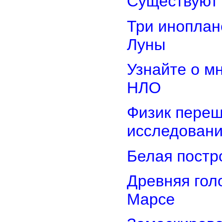
Существуют 
Три иноплан
Луны
Узнайте о м
НЛО
Физик переш
исследован
Белая постр
Древняя гол
Марсе