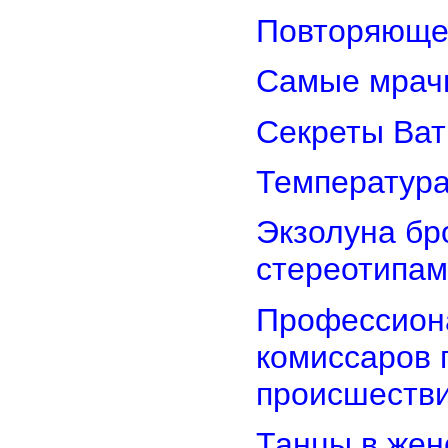
Повторяюще
Самые мрач
Секреты Ват
Температура
Экзолуна бр
стереотипам
Профессион
комиссаров 
происшеств
Танцы в женс