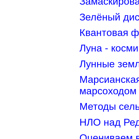
Замаскирова
Зелёный дис
Квантовая ф
Луна - косм
Лунные земл
Марсианская
марсоходом
Методы сель
НЛО над Ре
Оцениваем в