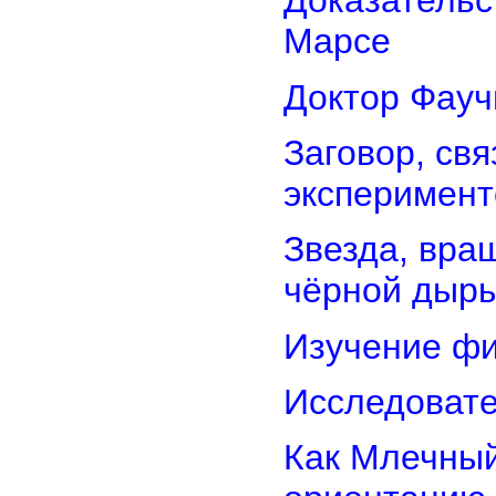
Доказательс
Марсе
Доктор Фауч
Заговор, св
эксперимент
Звезда, вра
чёрной дыр
Изучение фи
Исследовате
Как Млечный