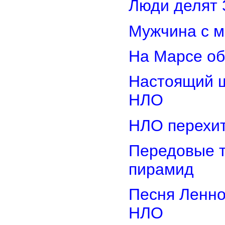
Люди делят 
Мужчина с м
На Марсе об
Настоящий ш
НЛО
НЛО перехит
Передовые т
пирамид
Песня Ленно
НЛО