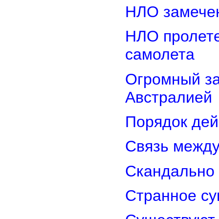
НЛО замечен
НЛО пролете
самолета
Огромный з
Австралией
Порядок дей
Связь межд
Скандально 
Странное су