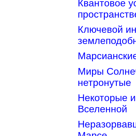
Квантовое у
пространств
Ключевой ин
землеподоб
Марсианские
Миры Солнеч
нетронутые
Некоторые и
Вселенной
Неразорвавш
Марсе