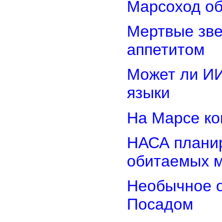
Марсоход об
Мертвые зв
аппетитом
Может ли И
языки
На Марсе ко
НАСА планир
обитаемых 
Необычное о
Посадом