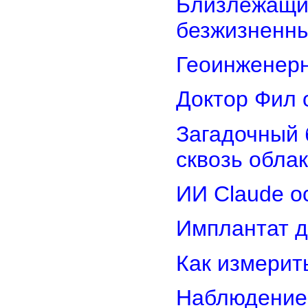
Близлежащие
безжизненн
Геоинженер
Доктор Фил 
Загадочный 
сквозь обла
ИИ Claude о
Имплантат д
Как измерит
Наблюдение