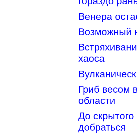
гораздо ран
Венера оста
Возможный н
Встряхивани
хаоса
Вулканическ
Гриб весом 
области
До скрытого
добраться