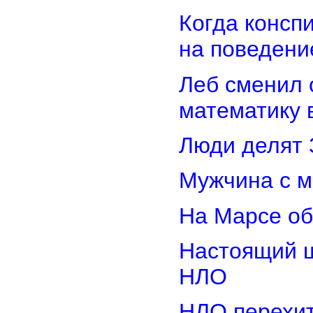
Когда консп
на поведени
Леб сменил 
математику 
Люди делят 
Мужчина с м
На Марсе об
Настоящий ш
НЛО
НЛО перехит