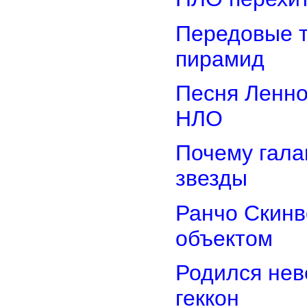
Передовые т
пирамид
Песня Ленно
НЛО
Почему гала
звезды
Ранчо Скинв
объектом
Родился нев
геккон