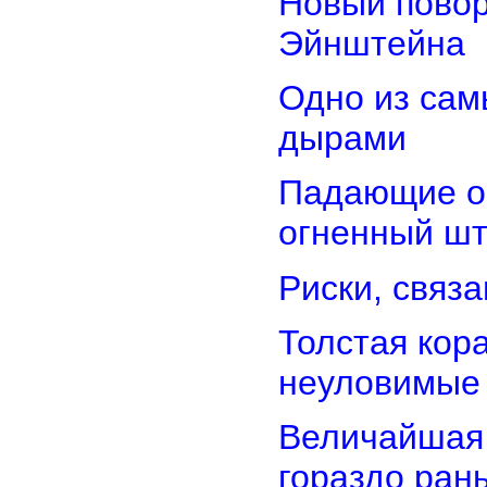
Новый повор
Эйнштейна
Одно из сам
дырами
Падающие об
огненный ш
Риски, связ
Толстая кор
неуловимые
Величайшая 
гораздо ран