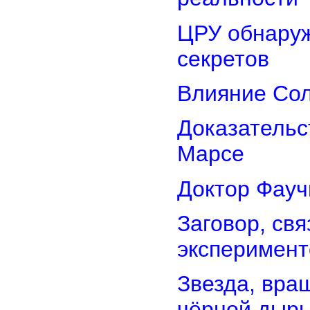
ЦРУ обнаруж
секретов
Влияние Сол
Доказательс
Марсе
Доктор Фауч
Заговор, св
эксперимент
Звезда, вра
чёрной дыр