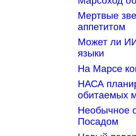
Марсоход об
Мертвые зв
аппетитом
Может ли И
языки
На Марсе ко
НАСА планир
обитаемых 
Необычное о
Посадом