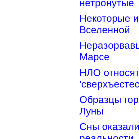
нетронутые
Некоторые и
Вселенной
Неразорвавш
Марсе
НЛО относят
'сверхъестес
Образцы гор
Луны
Сны оказали
реальности