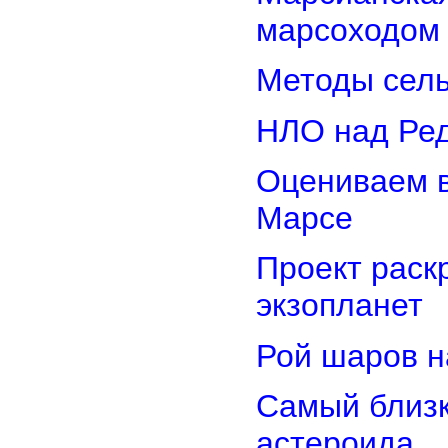
марсоходом
Методы сель
НЛО над Ре
Оцениваем в
Марсе
Проект раск
экзопланет
Рой шаров 
Самый близк
астероида