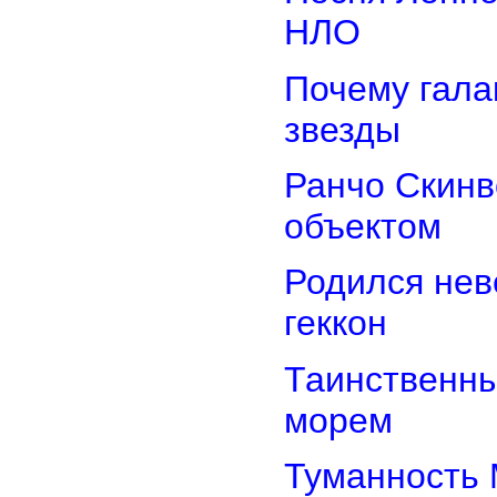
НЛО
Почему гала
звезды
Ранчо Скинв
объектом
Родился нев
геккон
Таинственн
морем
Туманность 