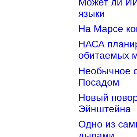
Может ли И
языки
На Марсе ко
НАСА планир
обитаемых 
Необычное о
Посадом
Новый повор
Эйнштейна
Одно из сам
дырами