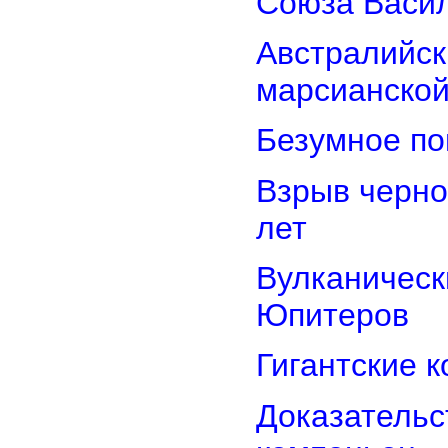
Союза Васи
Австралийск
марсианской
Безумное по
Взрыв черно
лет
Вулканически
Юпитеров
Гигантские 
Доказательст