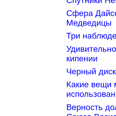
Спутники Не
Сфера Дайсо
Медведицы
Три наблюд
Удивительно
кипении
Черный диск
Какие вещи 
использован
Верность дол