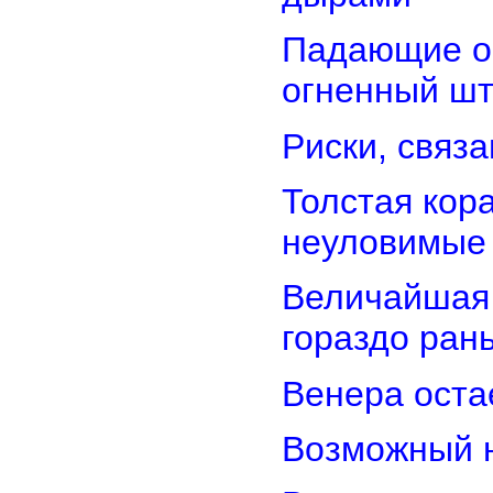
Падающие об
огненный ш
Риски, связ
Толстая кор
неуловимые
Величайшая 
гораздо ран
Венера оста
Возможный н