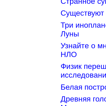
Странное су
Существуют 
Три иноплан
Луны
Узнайте о м
НЛО
Физик переш
исследован
Белая постр
Древняя гол