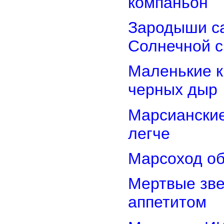
компаньон
Зародыши са
Солнечной 
Маленькие к
черных дыр
Марсиански
легче
Марсоход об
Мертвые зв
аппетитом