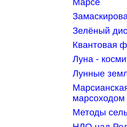
Марсе
Замаскирова
Зелёный дис
Квантовая ф
Луна - косм
Лунные земл
Марсианская
марсоходом
Методы сель
НЛО над Ре