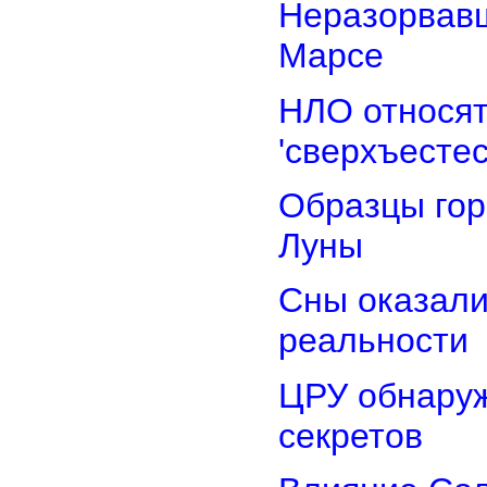
Неразорвавш
Марсе
НЛО относят
'сверхъестес
Образцы гор
Луны
Сны оказали
реальности
ЦРУ обнаруж
секретов