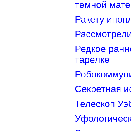
темной мате
Ракету иноп
Рассмотрели
Редкое ранн
тарелке
Робокоммун
Секретная и
Телескоп Уэ
Уфологическ