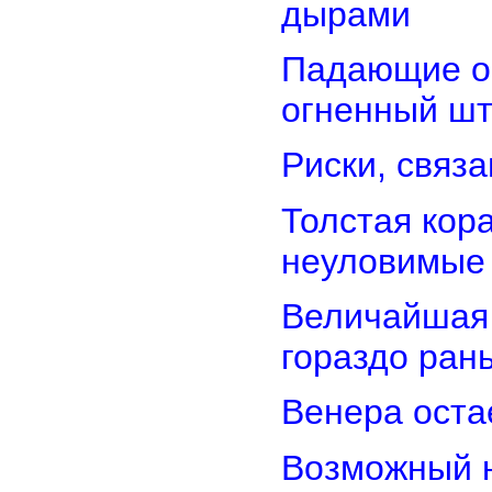
дырами
Падающие об
огненный ш
Риски, связ
Толстая кор
неуловимые
Величайшая 
гораздо ран
Венера оста
Возможный н