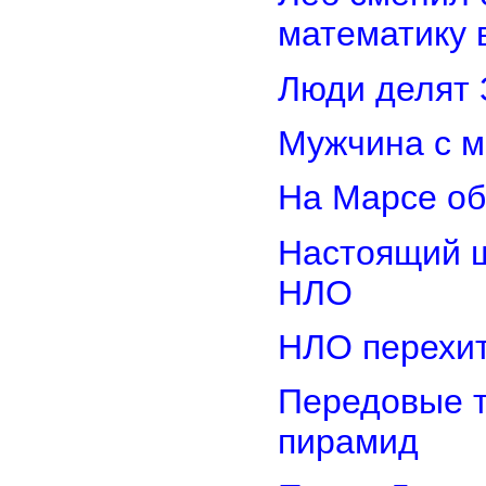
математику 
Люди делят 
Мужчина с м
На Марсе об
Настоящий ш
НЛО
НЛО перехит
Передовые т
пирамид