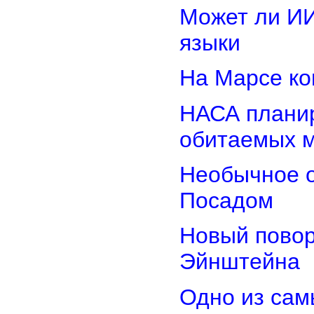
Может ли И
языки
На Марсе ко
НАСА планир
обитаемых 
Необычное о
Посадом
Новый повор
Эйнштейна
Одно из сам