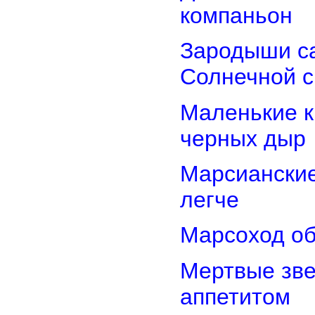
компаньон
Зародыши са
Солнечной 
Маленькие к
черных дыр
Марсиански
легче
Марсоход об
Мертвые зв
аппетитом