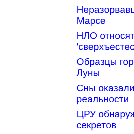
Неразорвавш
Марсе
НЛО относят
'сверхъестес
Образцы гор
Луны
Сны оказали
реальности
ЦРУ обнаруж
секретов