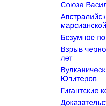
Союза Васи
Австралийск
марсианской
Безумное по
Взрыв черно
лет
Вулканически
Юпитеров
Гигантские 
Доказательст