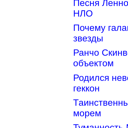
Песня Ленно
НЛО
Почему гала
звезды
Ранчо Скинв
объектом
Родился нев
геккон
Таинственн
морем
Туманность 