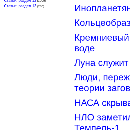
Статьи: раздел 12
(1000)
Инопланетян
Статьи: раздел 13
(730)
Кольцеобра
Кремниевый
воде
Луна служит
Люди, переж
теории заго
НАСА скрыва
НЛО замети
Темпель-1