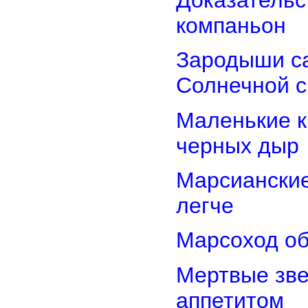
Доказательст
компаньон
Зародыши са
Солнечной 
Маленькие к
черных дыр
Марсиански
легче
Марсоход об
Мертвые зв
аппетитом