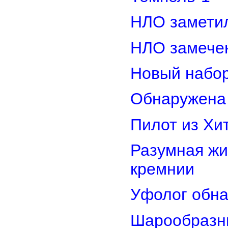
НЛО замети
НЛО замечен
Новый набор
Обнаружена 
Пилот из Хи
Разумная жи
кремнии
Уфолог обн
Шарообразны