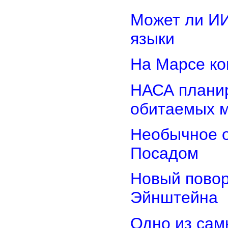
Может ли И
языки
На Марсе ко
НАСА планир
обитаемых 
Необычное о
Посадом
Новый повор
Эйнштейна
Одно из сам