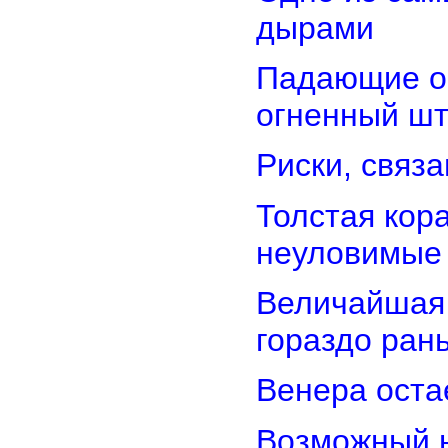
дырами
Падающие об
огненный ш
Риски, связ
Толстая кор
неуловимые
Величайшая 
гораздо ран
Венера оста
Возможный н