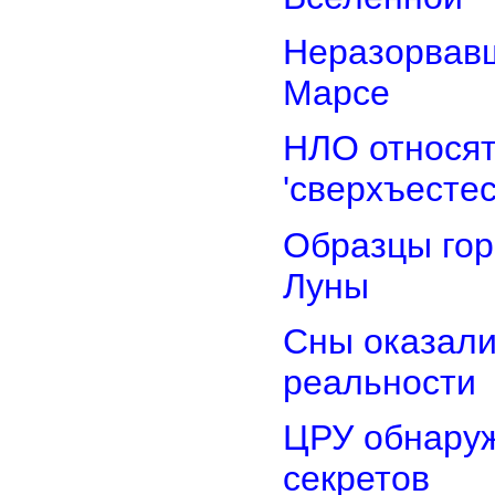
Неразорвавш
Марсе
НЛО относят
'сверхъестес
Образцы гор
Луны
Сны оказали
реальности
ЦРУ обнаруж
секретов