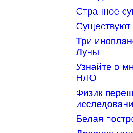
Странное су
Существуют 
Три иноплан
Луны
Узнайте о м
НЛО
Физик переш
исследован
Белая постр