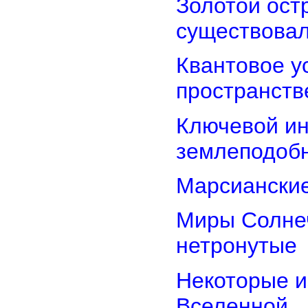
Золотой остр
существова
Квантовое у
пространств
Ключевой ин
землеподоб
Марсианские
Миры Солнеч
нетронутые
Некоторые и
Вселенной