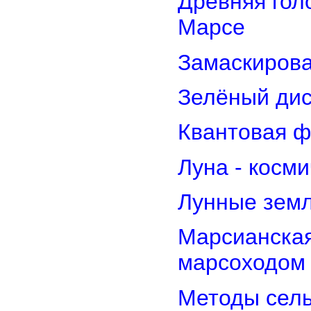
Древняя гол
Марсе
Замаскирова
Зелёный дис
Квантовая ф
Луна - косм
Лунные земл
Марсианская
марсоходом
Методы сель