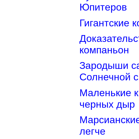
Юпитеров
Гигантские 
Доказательст
компаньон
Зародыши са
Солнечной 
Маленькие к
черных дыр
Марсиански
легче