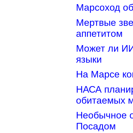
Марсоход об
Мертвые зв
аппетитом
Может ли И
языки
На Марсе ко
НАСА планир
обитаемых 
Необычное о
Посадом