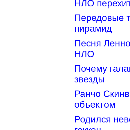
НЛО перехит
Передовые т
пирамид
Песня Ленно
НЛО
Почему гала
звезды
Ранчо Скинв
объектом
Родился нев
геккон