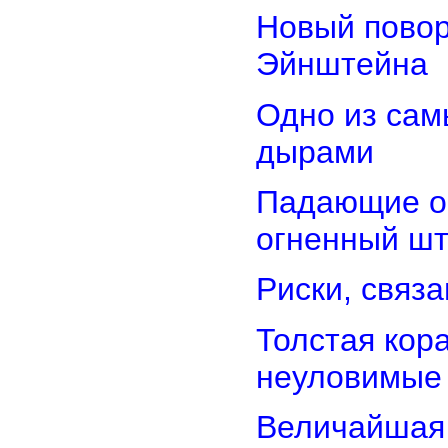
Новый повор
Эйнштейна
Одно из сам
дырами
Падающие об
огненный ш
Риски, связ
Толстая кор
неуловимые
Величайшая 