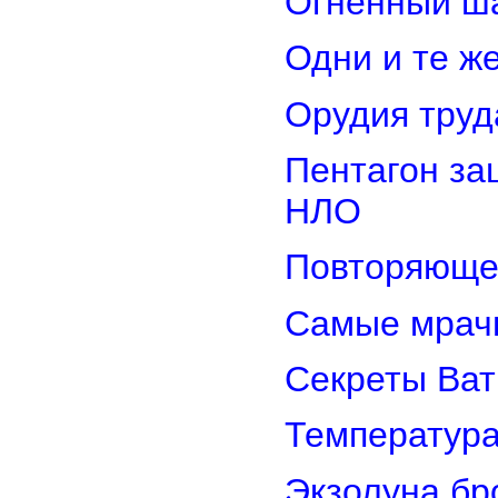
Огненный ш
Одни и те ж
Орудия труд
Пентагон за
НЛО
Повторяюще
Самые мрач
Секреты Ват
Температура
Экзолуна бр