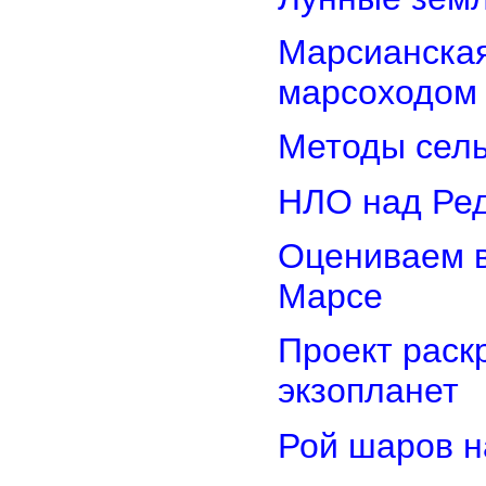
Марсианская
марсоходом
Методы сель
НЛО над Ре
Оцениваем в
Марсе
Проект раск
экзопланет
Рой шаров 