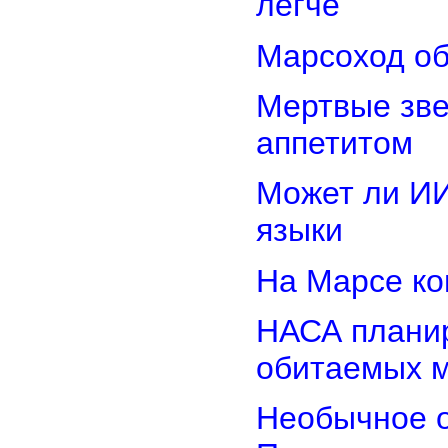
легче
Марсоход об
Мертвые зв
аппетитом
Может ли И
языки
На Марсе ко
НАСА планир
обитаемых 
Необычное о