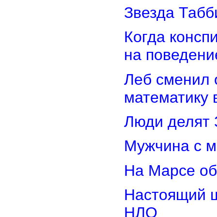
Звезда Табб
Когда консп
на поведени
Леб сменил 
математику 
Люди делят 
Мужчина с м
На Марсе об
Настоящий ш
НЛО