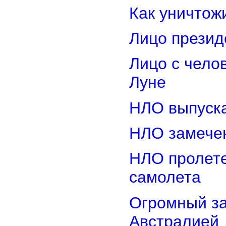
Как уничтож
Лицо прези
Лицо с чело
Луне
НЛО выпуска
НЛО замечен
НЛО пролете
самолета
Огромный з
Австралией