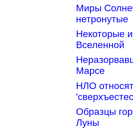
Миры Солнеч
нетронутые
Некоторые и
Вселенной
Неразорвавш
Марсе
НЛО относят
'сверхъестес
Образцы гор
Луны