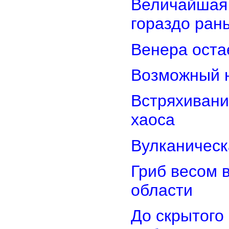
Величайшая 
гораздо ран
Венера оста
Возможный н
Встряхивани
хаоса
Вулканическ
Гриб весом 
области
До скрытого