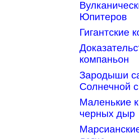
Вулканически
Юпитеров
Гигантские 
Доказательст
компаньон
Зародыши са
Солнечной 
Маленькие к
черных дыр
Марсиански