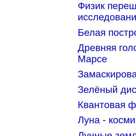
Физик переш
исследован
Белая постр
Древняя гол
Марсе
Замаскирова
Зелёный дис
Квантовая ф
Луна - косм
Лунные земл