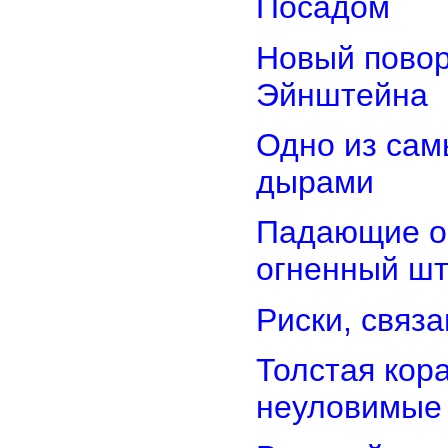
Посадом
Новый повор
Эйнштейна
Одно из сам
дырами
Падающие об
огненный ш
Риски, связ
Толстая кор
неуловимые