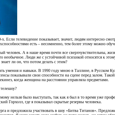
90-х. Если телевидение показывает, значит, людям интересно смо
ерхспособностями есть – несомненно, тем более этому можно обуч
ьный человек. А в наше время почти все сверхчувствительны, жи
то необычное. Люди же с устойчивой психикой относятся к этому
знает ли он, что потом делать с этим?
ь умения и навыки. В 1990 году мною в Таллине, в Русском К
енсы показывали свои способности на сцене перед залом. Такой
лекинез, когда женщина на расстоянии управляла предметами.
м телешоу?
амому нельзя было выступать, так как я был в то время уже проф
кий Горхолл, где я показывал скрытые резервы человека.
рга и предложила участвовать в шоу «Битва Титанов». Предложен