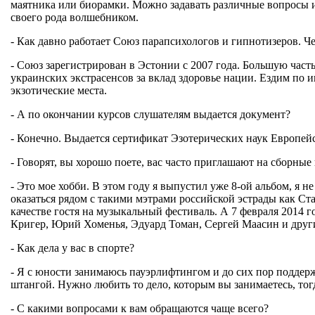
маятника или биорамки. Можно задавать различные вопросы и
своего рода волшебником.
- Как давно работает Союз парапсихологов и гипнотизеров. Ч
- Союз зарегистрирован в Эстонии с 2007 года. Большую час
украинских экстрасенсов за вклад здоровье нации. Ездим по
экзотические места.
- А по окончании курсов слушателям выдается документ?
- Конечно. Выдается сертификат Эзотерических наук Европейск
- Говорят, вы хорошо поете, вас часто приглашают на сборные
- Это мое хобби. В этом году я выпустил уже 8-ой альбом, я 
оказаться рядом с такими мэтрами российской эстрады как С
качестве гостя на музыкальный фестиваль. А 7 февраля 2014 
Кригер, Юрий Хоменья, Эдуард Томан, Сергей Маасин и друг
- Как дела у вас в спорте?
- Я с юности занимаюсь пауэрлифтингом и до сих пор поддерж
штангой. Нужно любить то дело, которым вы занимаетесь, тог
- С какими вопросами к вам обращаются чаще всего?