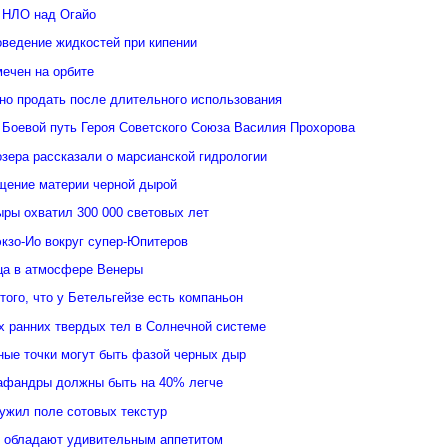
 НЛО над Огайо
оведение жидкостей при кипении
ечен на орбите
но продать после длительного использования
 Боевой путь Героя Советского Союза Василия Прохорова
зера рассказали о марсианской гидрологии
щение материи черной дырой
ыры охватил 300 000 световых лет
кзо-Ио вокруг супер-Юпитеров
ьца в атмосфере Венеры
того, что у Бетельгейзе есть компаньон
 ранних твердых тел в Солнечной системе
ные точки могут быть фазой черных дыр
афандры должны быть на 40% легче
ужил поле сотовых текстур
 обладают удивительным аппетитом