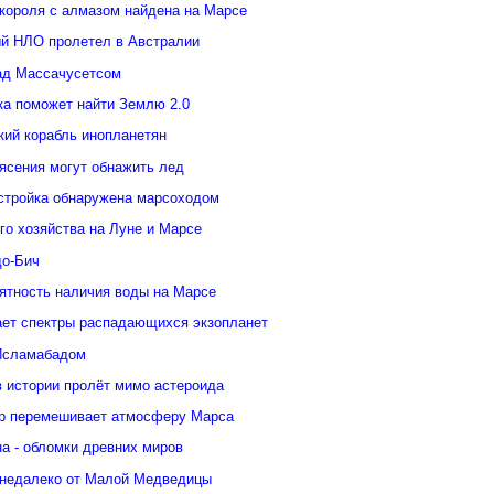
 короля с алмазом найдена на Марсе
й НЛО пролетел в Австралии
ад Массачусетсом
ка поможет найти Землю 2.0
кий корабль инопланетян
ясения могут обнажить лед
стройка обнаружена марсоходом
го хозяйства на Луне и Марсе
о-Бич
ятность наличия воды на Марсе
ает спектры распадающихся экзопланет
Исламабадом
в истории пролёт мимо астероида
р перемешивает атмосферу Марса
а - обломки древних миров
недалеко от Малой Медведицы