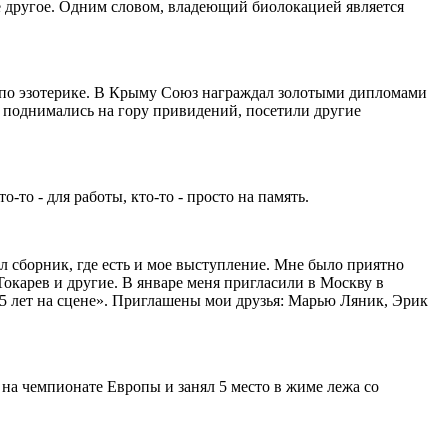
е другое. Одним словом, владеющий биолокацией является
ы по эзотерике. В Крыму Союз награждал золотыми дипломами
 поднимались на гору привидений, посетили другие
то - для работы, кто-то - просто на память.
ел сборник, где есть и мое выступление. Мне было приятно
карев и другие. В январе меня пригласили в Москву в
«25 лет на сцене». Приглашены мои друзья: Марью Ляник, Эрик
 на чемпионате Европы и занял 5 место в жиме лежа со