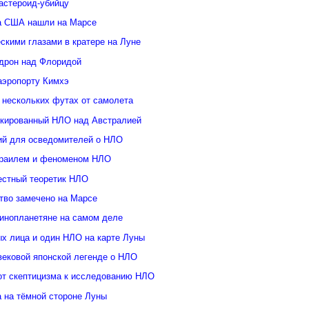
астероид-убийцу
а США нашли на Марсе
скими глазами в кратере на Луне
дрон над Флоридой
аэропорту Кимхэ
 нескольких футах от самолета
кированный НЛО над Австралией
ий для осведомителей о НЛО
зраилем и феноменом НЛО
естный теоретик НЛО
тво замечено на Марсе
инопланетяне на самом деле
ых лица и один НЛО на карте Луны
вековой японской легенде о НЛО
от скептицизма к исследованию НЛО
а на тёмной стороне Луны