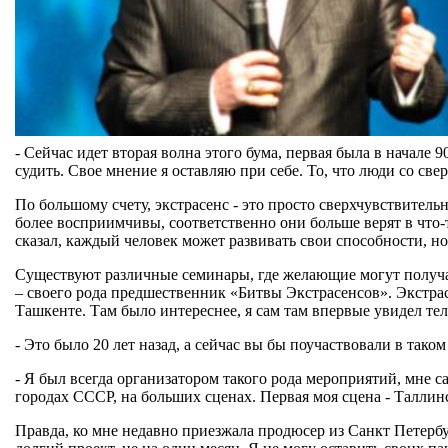
- Сейчас идет вторая волна этого бума, первая была в начале 
судить. Свое мнение я оставляю при себе. То, что люди со св
По большому счету, экстрасенс - это просто сверхчувствител
более восприимчивы, соответственно они больше верят в что-
сказал, каждый человек может развивать свои способности, но 
Существуют различные семинары, где желающие могут получат
– своего рода предшественник «Битвы Экстрасенсов». Экстрас
Ташкенте. Там было интереснее, я сам там впервые увидел те
- Это было 20 лет назад, а сейчас вы бы поучаствовали в тако
- Я был всегда организатором такого рода мероприятий, мне с
городах СССР, на больших сценах. Первая моя сцена - Таллинс
Правда, ко мне недавно приезжала продюсер из Санкт Петербу