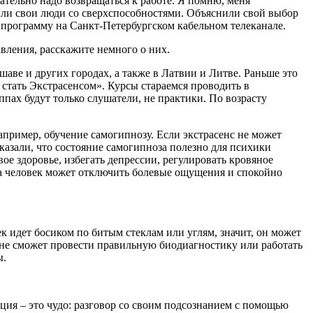
зательно надо возвращаться к работе. Я помню, меня
были свои люди со сверхспособностями. Объяснили свой выбор
 программу на Санкт-Петербургском кабельном телеканале.
авления, расскажите немного о них.
шаве и других городах, а также в Латвии и Литве. Раньше это
стать Экстрасенсом». Курсы стараемся проводить в
ппах будут только слушатели, не практики. По возрасту
апример, обучение самогипнозу. Если экстрасенс не может
казали, что состояние самогипноза полезно для психики
ое здоровье, избегать депрессии, регулировать кровяное
ноза человек может отключить болевые ощущения и спокойно
ек идет босиком по битым стеклам или углям, значит, он может
он не сможет провести правильную биодиагностику или работать
ы.
ция – это чудо: разговор со своим подсознанием с помощью