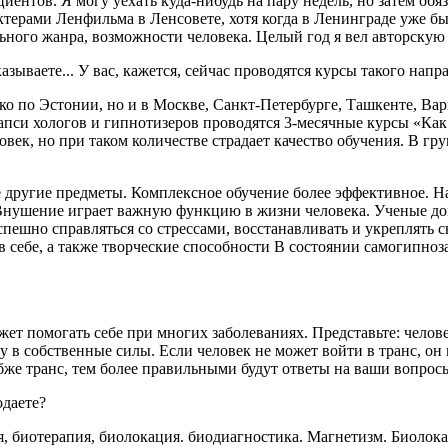
циентов. Я могу уехать куда-нибудь на пару недель, но затем обя
актерами Ленфильма в Ленсовете, хотя когда в Ленинграде уже 
ьного жанра, возможности человека. Целый год я вел авторскую
зываете... У вас, кажется, сейчас проводятся курсы такого напр
лько по Эстонии, но и в Москве, Санкт-Петербурге, Ташкенте, Вар
пси хологов и гипнотизеров проводятся 3-месячные курсы «Как 
овек, но при таком количестве страдает качество обучения. В гру
е другие предметы. Комплексное обучение более эффективное. Н
й. Внушение играет важную функцию в жизни человека. Ученые до
ешно справляться со стрессами, восстанавливать и укреплять св
ть в себе, а также творческие способности В состоянии самогип
ожет помогать себе при многих заболеваниях. Представьте: челов
еру в собственные силы. Если человек не может войти в транс, 
бже транс, тем более правильными будут ответы на ваши вопрос
одаете?
я, биотерапия, биолокация. биодиагностика. Магнетизм. Биолока