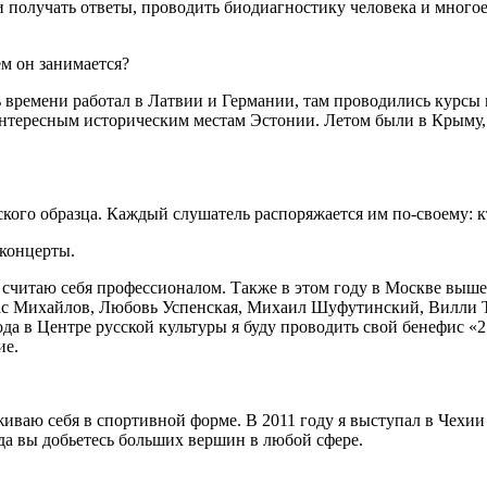
 получать ответы, проводить биодиагностику человека и много
ем он занимается?
ть времени работал в Латвии и Германии, там проводились курс
 интересным историческим местам Эстонии. Летом были в Крыму,
ого образца. Каждый слушатель распоряжается им по-своему: кто-
 концерты.
не считаю себя профессионалом. Также в этом году в Москве выш
тас Михайлов, Любовь Успенская, Михаил Шуфутинский, Вилли То
года в Центре русской культуры я буду проводить свой бенефис 
ие.
иваю себя в спортивной форме. В 2011 году я выступал в Чехии
да вы добьетесь больших вершин в любой сфере.