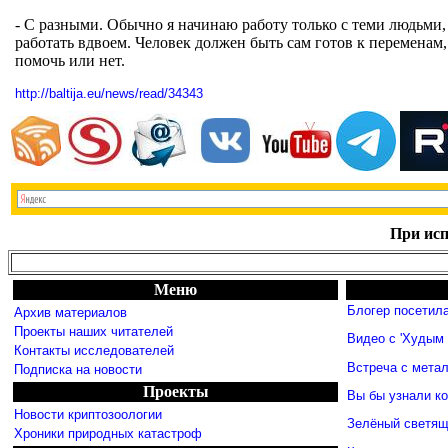
- С разными. Обычно я начинаю работу только с теми людьми,
работать вдвоем. Человек должен быть сам готов к переменам,
помочь или нет.
http://baltija.eu/news/read/34343
При исп
Меню
Блогер посетил
Архив материалов
Проекты наших читателей
Видео с 'Худым 
Контакты исследователей
Встреча с мета
Подписка на новости
Проекты
Вы бы узнали к
Новости криптозоологии
Зелёный светящ
Хроники природных катастроф