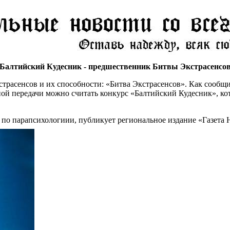
Балтийский Кудесник - предшественник Битвы Экстрасенсо
страсенсов и их способности: «Битва Экстрасенсов». Как сообщ
й передачи можно считать конкурс «Балтийский Кудесник», кот
о парапсихологиии, публикует региональное издание «Газета На