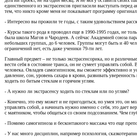
долгий проект, не на один месяц. Я не могу оставить своих па
единственного из экстрасенсов пригласили выступать перед 
тем, что никто кроме меня не показывает программу оригинал
- Интересно вы прожили те годы, с таким удовольствием расска
- Курсы такого рода я проводил еще в 1990-1995 годах, не то
была школа Магов и Чародеев. А сейчас Академией союза пара
небольших группах, до 6 человек. Группы могут быть и 40 чел
ограничений нет, есть даже ученики 79-ти лет.
Главный предмет – не только экстрасенсорика, но и различны
вести себя в состояние транса, он не сумеет управлять собо
человека. Овладев самогипнозом, вы сможете эффективно и усп
давление, сон, уровень сахара в крови, развивать увереннос
ходить по битым стеклам и горячим углям.
- А нужно ли экстрасенсу ходить по стеклам или по углям?
- Конечно, это ему может и не пригодиться, но умея это, он м
управлять собой, а начинать нужно именно с себя, это дает в
с маятником, чтобы общаться со своим подсознанием. Чем глу
- Помимо самогипноза и бесконтакного массажа что еще преп
- У нас много дисциплин, например психология, сказкотерапи