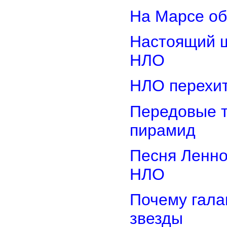
На Марсе об
Настоящий ш
НЛО
НЛО перехит
Передовые т
пирамид
Песня Ленно
НЛО
Почему гала
звезды