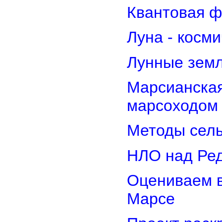
Квантовая ф
Луна - косм
Лунные земл
Марсианская
марсоходом
Методы сель
НЛО над Ре
Оцениваем в
Марсе