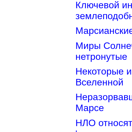
Ключевой ин
землеподоб
Марсианские
Миры Солнеч
нетронутые
Некоторые и
Вселенной
Неразорвавш
Марсе
НЛО относят