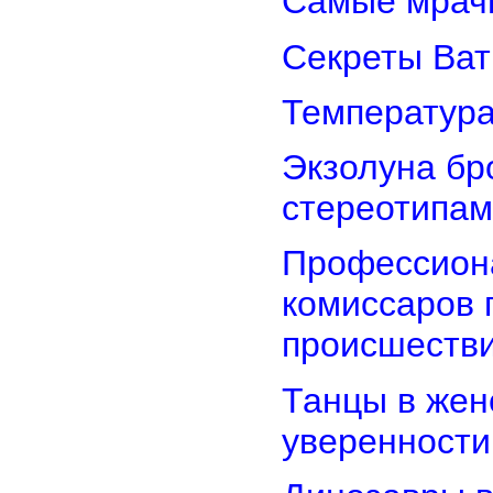
Самые мрач
Секреты Ват
Температура
Экзолуна бр
стереотипам
Профессион
комиссаров 
происшеств
Танцы в женс
уверенности