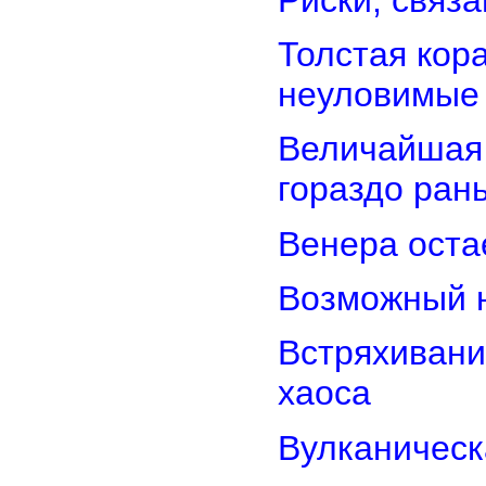
Толстая кор
неуловимые
Величайшая 
гораздо ран
Венера оста
Возможный н
Встряхивани
хаоса
Вулканическ