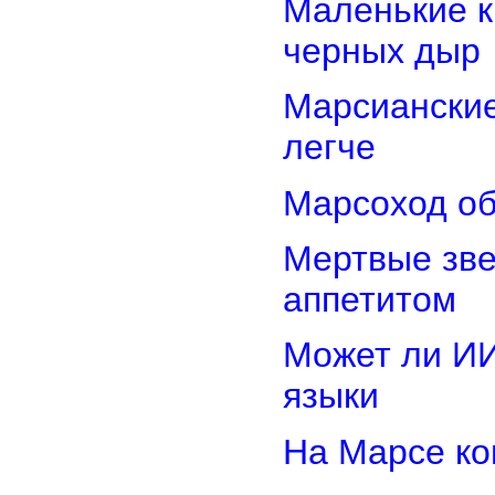
Маленькие к
черных дыр
Марсиански
легче
Марсоход об
Мертвые зв
аппетитом
Может ли И
языки
На Марсе ко