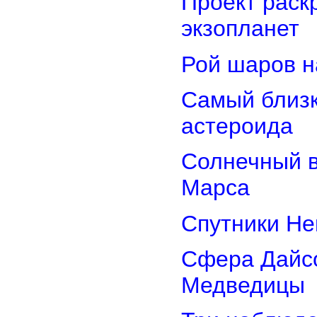
Проект раск
экзопланет
Рой шаров 
Самый близк
астероида
Солнечный 
Марса
Спутники Не
Сфера Дайсо
Медведицы