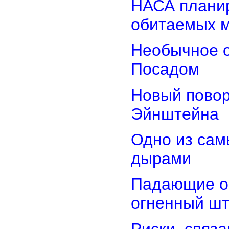
НАСА планир
обитаемых 
Необычное о
Посадом
Новый повор
Эйнштейна
Одно из сам
дырами
Падающие об
огненный ш
Риски, связ