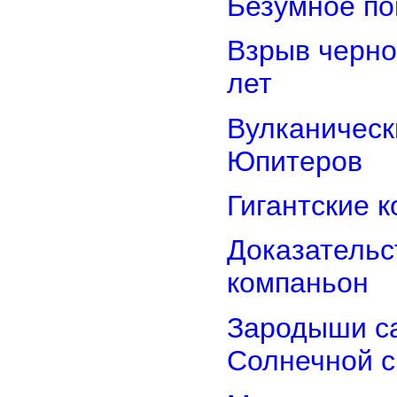
Безумное по
Взрыв черно
лет
Вулканически
Юпитеров
Гигантские 
Доказательст
компаньон
Зародыши са
Солнечной 