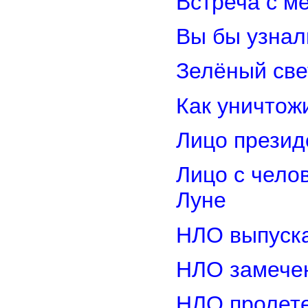
Встреча с м
Вы бы узнал
Зелёный св
Как уничтож
Лицо прези
Лицо с чело
Луне
НЛО выпуска
НЛО замечен
НЛО пролете