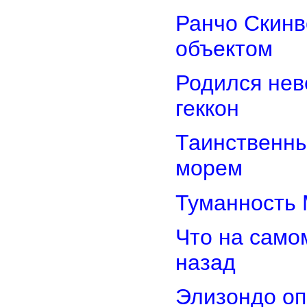
Ранчо Скинв
объектом
Родился нев
геккон
Таинственн
морем
Туманность 
Что на само
назад
Элизондо оп