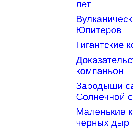
лет
Вулканически
Юпитеров
Гигантские 
Доказательст
компаньон
Зародыши са
Солнечной 
Маленькие к
черных дыр