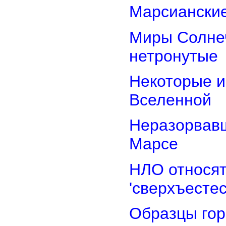
Марсианские
Миры Солнеч
нетронутые
Некоторые и
Вселенной
Неразорвавш
Марсе
НЛО относят
'сверхъестес
Образцы гор