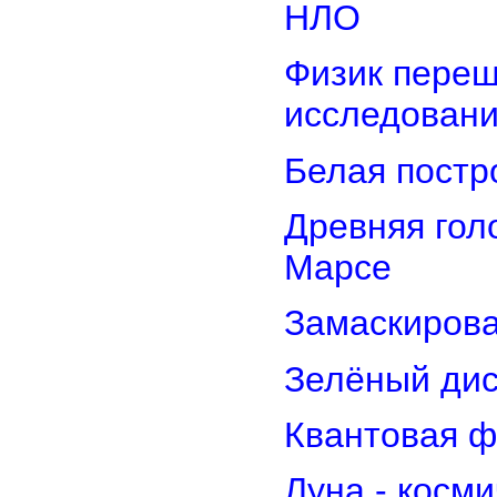
НЛО
Физик переш
исследован
Белая постр
Древняя гол
Марсе
Замаскирова
Зелёный дис
Квантовая ф
Луна - косм