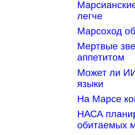
Марсиански
легче
Марсоход об
Мертвые зв
аппетитом
Может ли И
языки
На Марсе ко
НАСА планир
обитаемых 