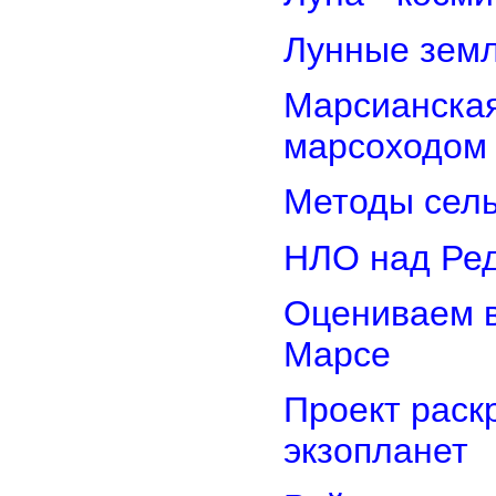
Лунные земл
Марсианская
марсоходом
Методы сель
НЛО над Ре
Оцениваем в
Марсе
Проект раск
экзопланет