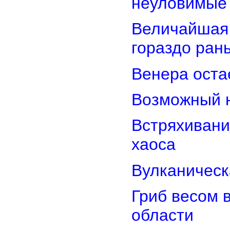
неуловимые
Величайшая 
гораздо ран
Венера оста
Возможный н
Встряхивани
хаоса
Вулканическ
Гриб весом 
области