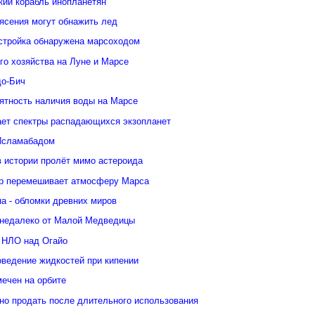
кий корабль инопланетян
ясения могут обнажить лед
стройка обнаружена марсоходом
го хозяйства на Луне и Марсе
о-Бич
ятность наличия воды на Марсе
ает спектры распадающихся экзопланет
Исламабадом
в истории пролёт мимо астероида
р перемешивает атмосферу Марса
а - обломки древних миров
недалеко от Малой Медведицы
 НЛО над Огайо
оведение жидкостей при кипении
ечен на орбите
но продать после длительного использования