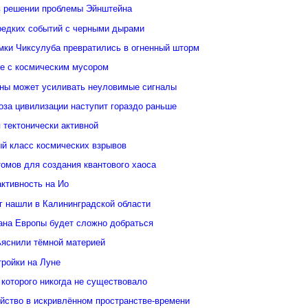
в решении проблемы Эйнштейна
редких событий с черными дырами
ки Чиксулуба превратились в огненный шторм
ые с космическим мусором
уны может усиливать неуловимые сигналы
оза цивилизации наступит гораздо раньше
 тектонически активной
й класс космических взрывов
омов для создания квантового хаоса
ктивность на Ио
кг нашли в Калининградской области
еана Европы будет сложно добраться
ьяснили тёмной материей
тройки на Луне
 которого никогда не существовало
йство в искривлённом пространстве-времени