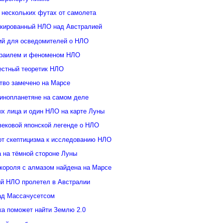
 нескольких футах от самолета
кированный НЛО над Австралией
ий для осведомителей о НЛО
зраилем и феноменом НЛО
естный теоретик НЛО
тво замечено на Марсе
инопланетяне на самом деле
ых лица и один НЛО на карте Луны
вековой японской легенде о НЛО
от скептицизма к исследованию НЛО
а на тёмной стороне Луны
 короля с алмазом найдена на Марсе
й НЛО пролетел в Австралии
ад Массачусетсом
ка поможет найти Землю 2.0