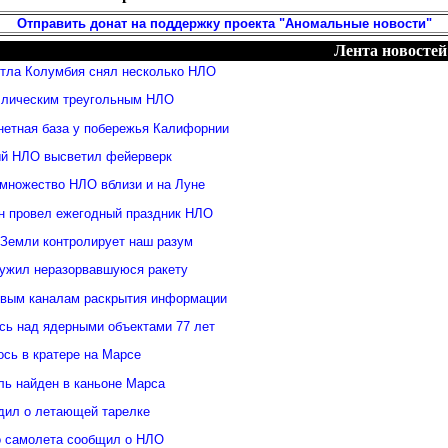
Отправить донат на поддержку проекта "Аномальные новости"
Лента новостей
ттла Колумбия снял несколько НЛО
ллическим треугольным НЛО
нетная база у побережья Калифорнии
й НЛО высветил фейерверк
множество НЛО вблизи и на Луне
н провел ежегодный праздник НЛО
 Земли контролирует наш разум
ужил неразорвавшуюся ракету
овым каналам раскрытия информации
ь над ядерными объектами 77 лет
сь в кратере на Марсе
ль найден в каньоне Марса
дил о летающей тарелке
о самолета сообщил о НЛО