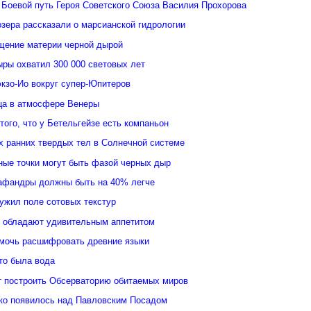
 Боевой путь Героя Советского Союза Василия Прохорова
зера рассказали о марсианской гидрологии
щение материи черной дырой
ыры охватил 300 000 световых лет
кзо-Ио вокруг супер-Юпитеров
ьца в атмосфере Венеры
того, что у Бетельгейзе есть компаньон
 ранних твердых тел в Солнечной системе
ные точки могут быть фазой черных дыр
афандры должны быть на 40% легче
ужил поле сотовых текстур
 обладают удивительным аппетитом
мочь расшифровать древние языки
то была вода
 построить Обсерваторию обитаемых миров
ко появилось над Павловским Посадом