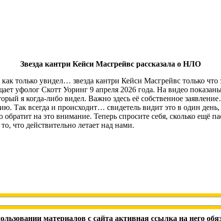
Звезда кантри Кейси Масгрейвс рассказала о НЛО
, как только увидел… звезда кантри Кейси Масгрейвс только что з
общает уфолог Скотт Уоринг 9 апреля 2026 года. На видео показа
рый я когда-либо видел. Важно здесь её собственное заявление…
ю. Так всегда и происходит… свидетель видит это в один день, 
 обратит на это внимание. Теперь спросите себя, сколько ещё п
то, что действительно летает над нами.
ользовании материалов с сайта активная ссылка на него обя