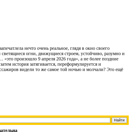
апечатлела нечто очень реальное, глядя в окно своего
ны светящиеся огни, движущиеся строем, устойчиво, разумно и
 «это произошло 9 апреля 2026 года», а не более поздние
затем история затягивается, переформулируется и
ассажиров видели то же самое той ночью и молчали? Это ещё
зательна