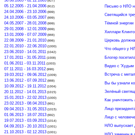
30.08.2005 - 02.12.2005
(927)
05.12.2005 - 21.04.2006
Письмо о НЛО н
(912)
24.04.2006 - 23.10.2006
(999)
Светящийся тре
24.10.2006 - 03.05.2007
(999)
04.05.2007 - 28.01.2008
Тёмной энергии
(999)
29.01.2008 - 12.01.2009
(999)
Хиллари Клинто
13.01.2009 - 07.07.2009
(966)
Церковь должна
22.08.2009 - 21.01.2010
(996)
22.01.2010 - 22.06.2010
(1000)
Что общего у Н
23.06.2010 - 14.01.2011
(1042)
Блогер посетил
17.01.2011 - 31.05.2011
(1008)
01.06.2011 - 03.11.2011
(1003)
Видео с 'Худым 
07.11.2011 - 16.03.2012
(996)
Встреча с мета
19.03.2012 - 09.06.2012
(1009)
13.06.2012 - 07.09.2012
(988)
Вы бы узнали к
10.09.2012 - 19.11.2012
(1004)
Зелёный светящ
20.11.2012 - 14.01.2013
(1015)
15.01.2013 - 22.02.2013
(1000)
Как уничтожить 
23.02.2013 - 08.04.2013
(991)
Лицо президент
09.04.2013 - 31.05.2013
(1015)
01.06.2013 - 18.07.2013
(992)
Лицо с человече
19.07.2013 - 03.09.2013
(1014)
НЛО выпускает 
04.09.2013 - 20.10.2013
(1001)
21.10.2013 - 02.12.2013
(1001)
НЛО замечен в 