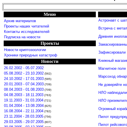
Меню
Астронавт с ша
Архив материалов
Проекты наших читателей
Встреча с мета
Контакты исследователей
Древняя инопла
Подписка на новости
Проекты
Замаскированны
Новости криптозоологии
Зафиксировали 
Хроники природных катастроф
Книжный магази
Новости
26.02.2002 - 05.07.2002
Магнитное поле
05.08.2002 - 23.10.2002
(562)
Марсоход обнар
24.10.2002 - 17.01.2003
(585)
20.01.2003 - 07.04.2003
Не доверяйте н
(709)
08.04.2003 - 01.08.2003
(709)
НЛО наблюдалис
04.08.2003 - 18.11.2003
(763)
19.11.2003 - 31.03.2004
НЛО приземлило
(721)
01.04.2004 - 13.08.2004
(825)
Огромный кораб
16.08.2004 - 22.11.2004
(782)
23.11.2004 - 28.03.2005
Пилот предупре
(756)
29.03.2005 - 29.07.2005
(807)
Пилот рейсовог