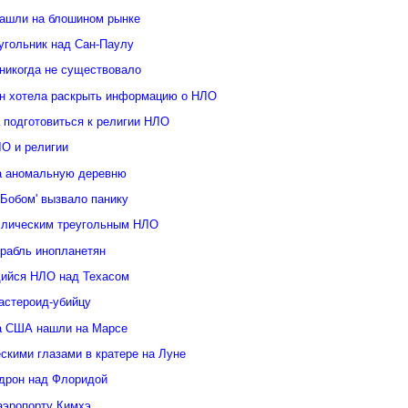
ашли на блошином рынке
угольник над Сан-Паулу
 никогда не существовало
н хотела раскрыть информацию о НЛО
 подготовиться к религии НЛО
ЛО и религии
а аномальную деревню
Бобом' вызвало панику
ллическим треугольным НЛО
орабль инопланетян
ийся НЛО над Техасом
астероид-убийцу
а США нашли на Марсе
скими глазами в кратере на Луне
дрон над Флоридой
аэропорту Кимхэ