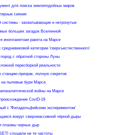
умент для поиска землеподобных миров
лярные сияния
 системы - захватывающие и нетронутые
амых больших загадок Вселенной
я инопланетная ракета на Марсе
 средневековой категории 'сверхъестественного'
 пород с обратной стороны Луны
сложной пересборкой реальности
 станцию-призрак, полную секретов
 на пылевые бури Марса
 апокалиптической войны на Марсе
 происхождение CovID-19
нный с 'Филадельфийским экспериментом'
щаяся вокруг сверхмассивной чёрной дыры
и плазмы черных дыр
SETI слушали не те частоты