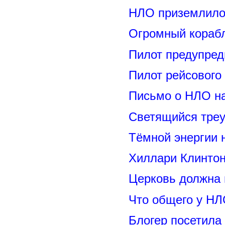
НЛО приземлилос
Огромный корабл
Пилот предупред
Пилот рейсового
Письмо о НЛО н
Светящийся треу
Тёмной энергии 
Хиллари Клинто
Церковь должна 
Что общего у НЛ
Блогер посетила