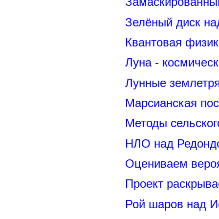
Замаскированны
Зелёный диск на
Квантовая физик
Луна - космичес
Лунные землетря
Марсианская пос
Методы сельског
НЛО над Редонд
Оцениваем вероя
Проект раскрыва
Рой шаров над 