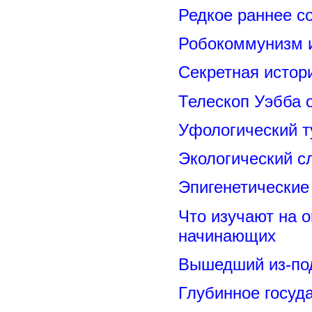
Редкое раннее с
Робокоммунизм 
Секретная исто
Телескоп Уэбба 
Уфологический т
Экологический с
Эпигенетические
Что изучают на о
начинающих
Вышедший из-под
Глубинное госуд