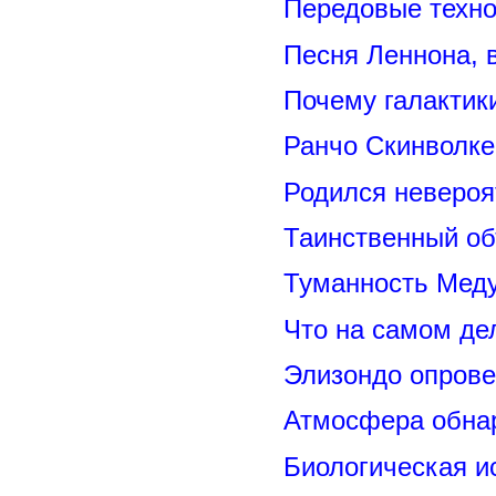
Передовые техно
Песня Леннона,
Почему галактик
Ранчо Скинволке
Родился невероя
Таинственный о
Туманность Меду
Что на самом де
Элизондо опрове
Атмосфера обнар
Биологическая и