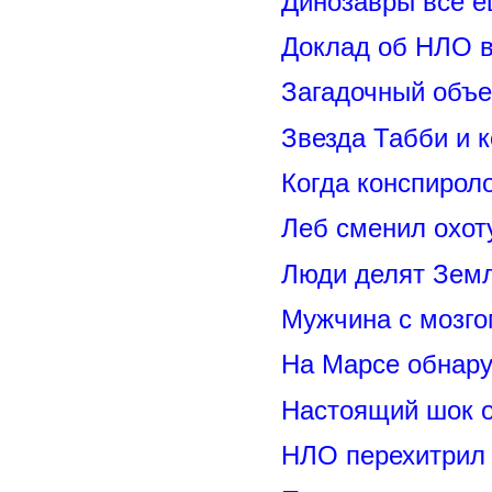
Динозавры всё е
Доклад об НЛО в
Загадочный объе
Звезда Табби и 
Когда конспирол
Леб сменил охот
Люди делят Зем
Мужчина с мозго
На Марсе обнару
Настоящий шок 
НЛО перехитрил 