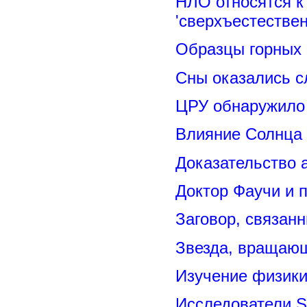
НЛО относятся к
'сверхъестествен
Образцы горных 
Сны оказались с
ЦРУ обнаружило 
Влияние Солнца
Доказательство 
Доктор Фаучи и 
Заговор, связан
Звезда, вращающ
Изучение физик
Исследователи S