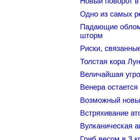
Новый поворот 
Одно из самых р
Падающие обломк
шторм
Риски, связанны
Толстая кора Лу
Величайшая угро
Венера остается
Возможный новый
Встряхивание ат
Вулканическая а
Гриб весом в 3 к