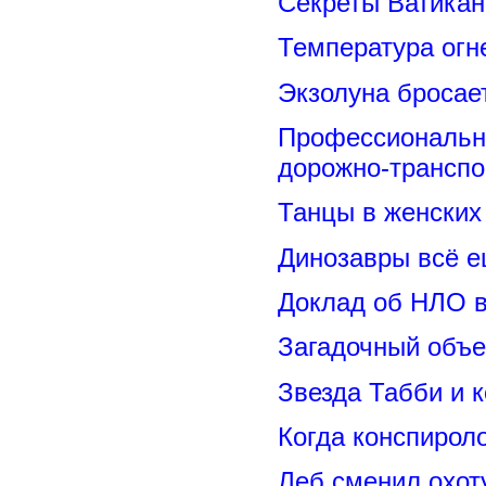
Секреты Ватикан
Температура огн
Экзолуна бросае
Профессиональн
дорожно-транспо
Танцы в женских 
Динозавры всё е
Доклад об НЛО в
Загадочный объе
Звезда Табби и 
Когда конспирол
Леб сменил охот