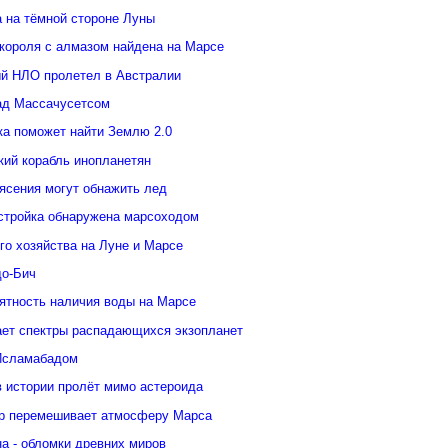
а на тёмной стороне Луны
 короля с алмазом найдена на Марсе
й НЛО пролетел в Австралии
ад Массачусетсом
ка поможет найти Землю 2.0
кий корабль инопланетян
ясения могут обнажить лед
стройка обнаружена марсоходом
го хозяйства на Луне и Марсе
о-Бич
ятность наличия воды на Марсе
ает спектры распадающихся экзопланет
Исламабадом
в истории пролёт мимо астероида
р перемешивает атмосферу Марса
а - обломки древних миров