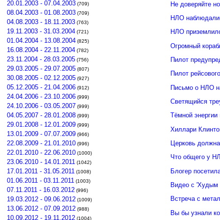
20.01.2003 - 07.04.2003
Не доверяйте н
(709)
08.04.2003 - 01.08.2003
(709)
НЛО наблюдалис
04.08.2003 - 18.11.2003
(763)
19.11.2003 - 31.03.2004
НЛО приземлило
(721)
01.04.2004 - 13.08.2004
(825)
Огромный кораб
16.08.2004 - 22.11.2004
(782)
23.11.2004 - 28.03.2005
Пилот предупре
(756)
29.03.2005 - 29.07.2005
(807)
Пилот рейсовог
30.08.2005 - 02.12.2005
(927)
05.12.2005 - 21.04.2006
Письмо о НЛО н
(912)
24.04.2006 - 23.10.2006
(999)
Светящийся тре
24.10.2006 - 03.05.2007
(999)
04.05.2007 - 28.01.2008
Тёмной энергии
(999)
29.01.2008 - 12.01.2009
(999)
Хиллари Клинто
13.01.2009 - 07.07.2009
(966)
Церковь должна
22.08.2009 - 21.01.2010
(996)
22.01.2010 - 22.06.2010
(1000)
Что общего у Н
23.06.2010 - 14.01.2011
(1042)
Блогер посетил
17.01.2011 - 31.05.2011
(1008)
01.06.2011 - 03.11.2011
(1003)
Видео с 'Худым 
07.11.2011 - 16.03.2012
(996)
Встреча с мета
19.03.2012 - 09.06.2012
(1009)
13.06.2012 - 07.09.2012
(988)
Вы бы узнали к
10.09.2012 - 19.11.2012
(1004)