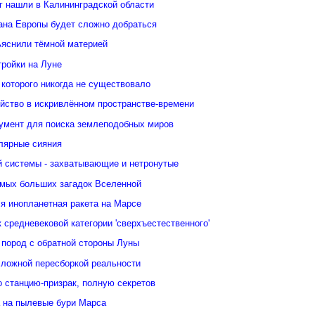
кг нашли в Калининградской области
еана Европы будет сложно добраться
ьяснили тёмной материей
тройки на Луне
 которого никогда не существовало
йство в искривлённом пространстве-времени
умент для поиска землеподобных миров
лярные сияния
 системы - захватывающие и нетронутые
амых больших загадок Вселенной
я инопланетная ракета на Марсе
 средневековой категории 'сверхъестественного'
 пород с обратной стороны Луны
сложной пересборкой реальности
 станцию-призрак, полную секретов
 на пылевые бури Марса