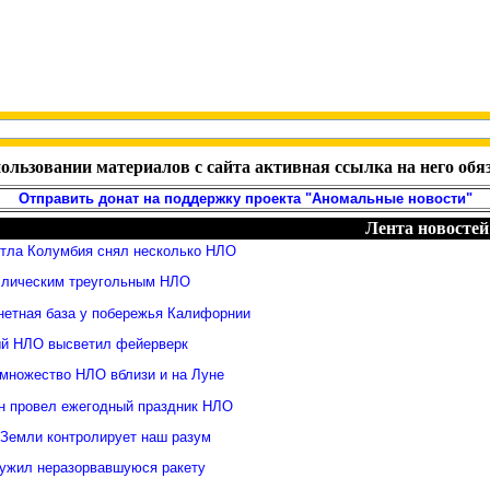
ользовании материалов с сайта активная ссылка на него обя
Отправить донат на поддержку проекта "Аномальные новости"
Лента новостей
ттла Колумбия снял несколько НЛО
ллическим треугольным НЛО
нетная база у побережья Калифорнии
й НЛО высветил фейерверк
множество НЛО вблизи и на Луне
н провел ежегодный праздник НЛО
 Земли контролирует наш разум
ужил неразорвавшуюся ракету