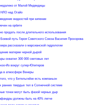
недалеко от Малой Медведицы
 НЛО над Огайо
оведение жидкостей при кипении
ечен на орбите
но продать после длительного использования
 Боевой путь Героя Советского Союза Василия Прохорова
зера рассказали о марсианской гидрологии
щение материи черной дырой
ыры охватил 300 000 световых лет
кзо-Ио вокруг супер-Юпитеров
ьца в атмосфере Венеры
того, что у Бетельгейзе есть компаньон
 ранних твердых тел в Солнечной системе
ные точки могут быть фазой черных дыр
афандры должны быть на 40% легче