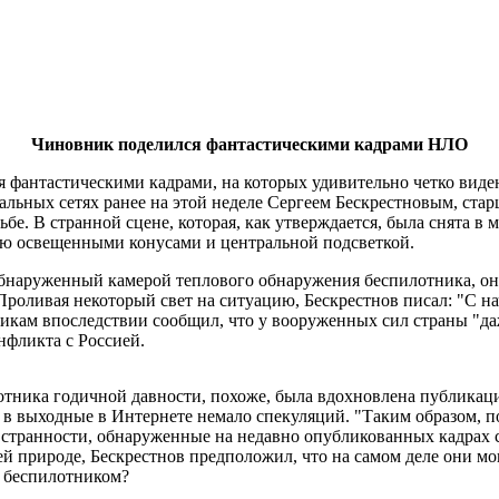
Чиновник поделился фантастическими кадрами НЛО
 фантастическими кадрами, на которых удивительно четко виде
льных сетях ранее на этой неделе Сергеем Бескрестновым, ста
е. В странной сцене, которая, как утверждается, была снята в 
ью освещенными конусами и центральной подсветкой.
 обнаруженный камерой теплового обнаружения беспилотника, он
Проливая некоторый свет на ситуацию, Бескрестнов писал: "С н
никам впоследствии сообщил, что у вооруженных сил страны "
нфликта с Россией.
отника годичной давности, похоже, была вдохновлена публикац
 в выходные в Интернете немало спекуляций. "Таким образом, 
 странности, обнаруженные на недавно опубликованных кадрах с
ей природе, Бескрестнов предположил, что на самом деле они м
м беспилотником?