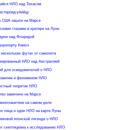
ийся НЛО над Техасом
астероид-убийцу
а США нашли на Марсе
скими глазами в кратере на Луне
дрон над Флоридой
аэропорту Кимхэ
 нескольких футах от самолета
кированный НЛО над Австралией
ий для осведомителей о НЛО
зраилем и феноменом НЛО
естный теоретик НЛО
тво замечено на Марсе
инопланетяне на самом деле
ых лица и один НЛО на карте Луны
вековой японской легенде о НЛО
от скептицизма к исследованию НЛО