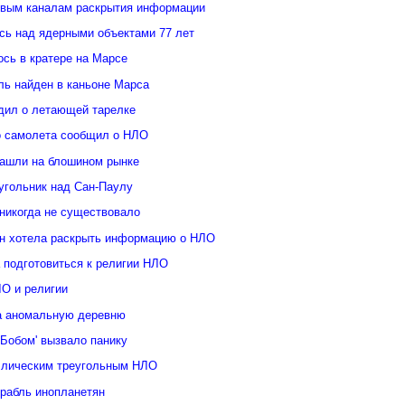
овым каналам раскрытия информации
ь над ядерными объектами 77 лет
сь в кратере на Марсе
ль найден в каньоне Марса
дил о летающей тарелке
о самолета сообщил о НЛО
ашли на блошином рынке
угольник над Сан-Паулу
 никогда не существовало
н хотела раскрыть информацию о НЛО
 подготовиться к религии НЛО
ЛО и религии
а аномальную деревню
Бобом' вызвало панику
ллическим треугольным НЛО
орабль инопланетян