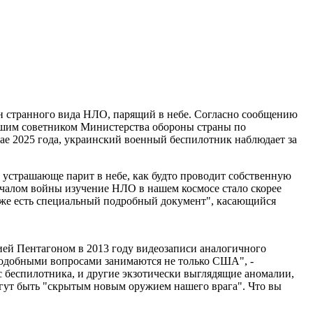
н странного вида НЛО, парящий в небе. Согласно сообщению
ршим советником Министерства обороны страны по
мае 2025 года, украинский военный беспилотник наблюдает за
 устрашающе парит в небе, как будто проводит собственную
ачалом войны изучение НЛО в нашем космосе стало скорее
даже есть специальный подробный документ", касающийся
ией Пентагоном в 2013 году видеозаписи аналогичного
подобными вопросами занимаются не только США", -
 беспилотника, и другие экзотически выглядящие аномалии,
огут быть "скрытым новым оружием нашего врага". Что вы