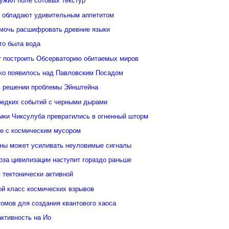
ужил поле сотовых текстур
 обладают удивительным аппетитом
мочь расшифровать древние языки
то была вода
 построить Обсерваторию обитаемых миров
ко появилось над Павловским Посадом
в решении проблемы Эйнштейна
редких событий с черными дырами
ки Чиксулуба превратились в огненный шторм
ые с космическим мусором
уны может усиливать неуловимые сигналы
оза цивилизации наступит гораздо раньше
 тектонически активной
й класс космических взрывов
омов для создания квантового хаоса
ктивность на Ио