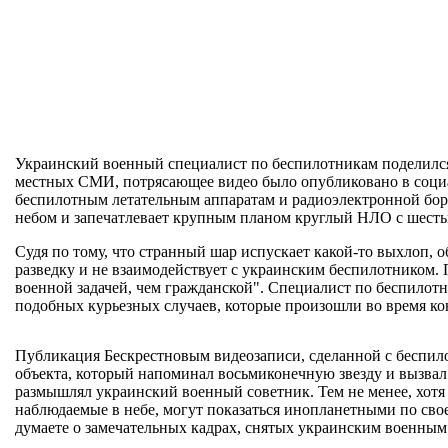
Украинский военный специалист по беспилотникам поделился
местных СМИ, потрясающее видео было опубликовано в социа
беспилотным летательным аппаратам и радиоэлектронной борьб
небом и запечатлевает крупным планом круглый НЛО с шест
Судя по тому, что странный шар испускает какой-то выхлоп,
разведку и не взаимодействует с украинским беспилотником. 
военной задачей, чем гражданской". Специалист по беспилот
подобных курьезных случаев, которые произошли во время ко
Публикация Бескрестновым видеозаписи, сделанной с беспил
объекта, который напоминал восьмиконечную звезду и вызвал
размышлял украинский военный советник. Тем не менее, хотя
наблюдаемые в небе, могут показаться инопланетными по сво
думаете о замечательных кадрах, снятых украинским военны