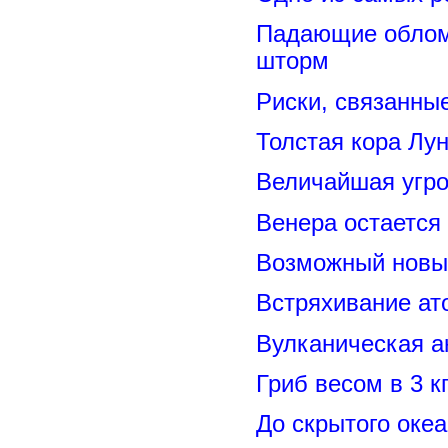
Падающие обломк
шторм
Риски, связанны
Толстая кора Лу
Величайшая угро
Венера остается
Возможный новый
Встряхивание ат
Вулканическая а
Гриб весом в 3 к
До скрытого оке