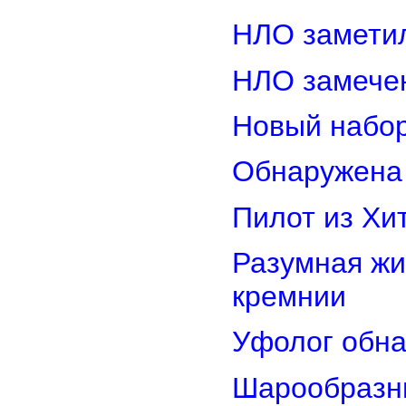
НЛО замети
НЛО замечен
Новый набор
Обнаружена 
Пилот из Хи
Разумная жи
кремнии
Уфолог обн
Шарообразны