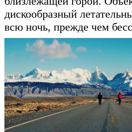
близлежащей горой. Объек
дискообразный летательны
всю ночь, прежде чем бесс