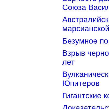
Союза Васи
Австралийск
марсианской
Безумное по
Взрыв черно
лет
Вулканически
Юпитеров
Гигантские 
Доказательст