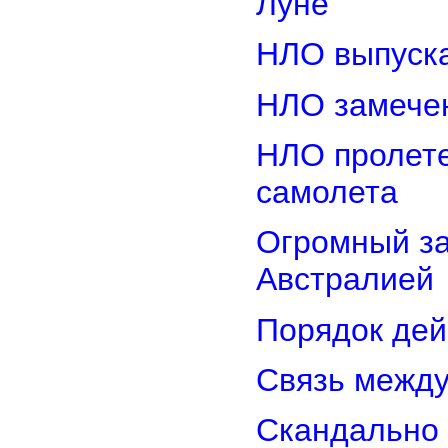
Луне
НЛО выпуска
НЛО замечен
НЛО пролете
самолета
Огромный з
Австралией
Порядок дей
Связь межд
Скандально 