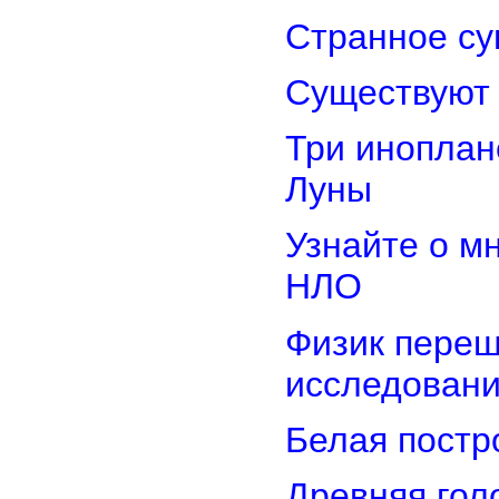
Странное су
Существуют 
Три иноплан
Луны
Узнайте о м
НЛО
Физик переш
исследован
Белая постр
Древняя гол