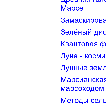
Марсе
Замаскирова
Зелёный дис
Квантовая ф
Луна - косм
Лунные земл
Марсианская
марсоходом
Методы сель