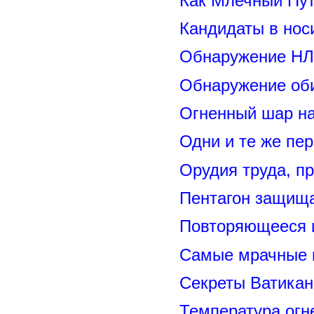
Как Млечный Пут
Кандидаты в нос
Обнаружение НЛ
Обнаружение оби
Огненный шар н
Одни и те же пе
Орудия труда, п
Пентагон защищ
Повторяющееся 
Самые мрачные 
Секреты Ватикан
Температура огн