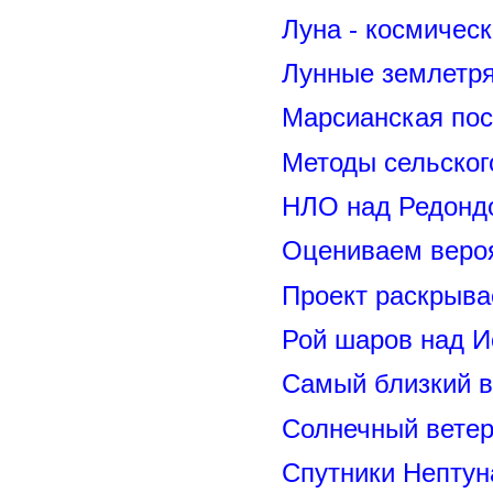
Луна - космичес
Лунные землетря
Марсианская пос
Методы сельског
НЛО над Редонд
Оцениваем вероя
Проект раскрыва
Рой шаров над 
Самый близкий в
Солнечный вете
Спутники Нептун