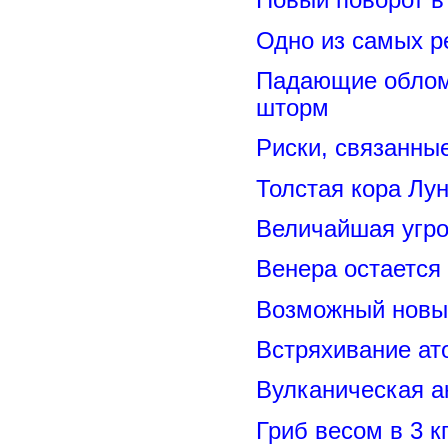
Новый поворот 
Одно из самых р
Падающие обломк
шторм
Риски, связанны
Толстая кора Лу
Величайшая угро
Венера остается
Возможный новый
Встряхивание ат
Вулканическая а
Гриб весом в 3 к