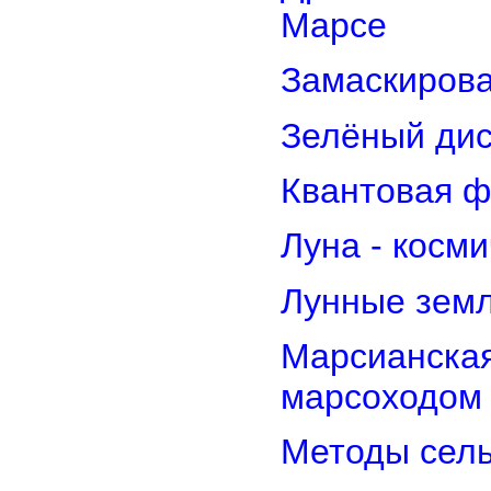
Марсе
Замаскирова
Зелёный дис
Квантовая ф
Луна - косм
Лунные земл
Марсианская
марсоходом
Методы сель