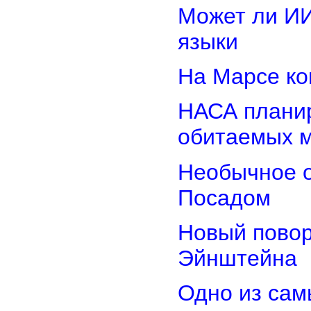
Может ли И
языки
На Марсе ко
НАСА планир
обитаемых 
Необычное о
Посадом
Новый повор
Эйнштейна
Одно из сам