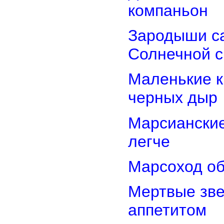
компаньон
Зародыши са
Солнечной 
Маленькие к
черных дыр
Марсиански
легче
Марсоход об
Мертвые зв
аппетитом