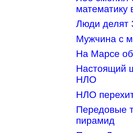
математику 
Люди делят 
Мужчина с м
На Марсе об
Настоящий ш
НЛО
НЛО перехит
Передовые т
пирамид