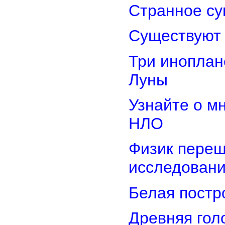
Странное су
Существуют 
Три иноплан
Луны
Узнайте о м
НЛО
Физик переш
исследован
Белая постр
Древняя гол