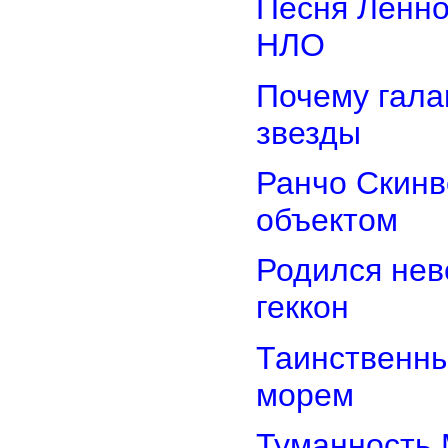
Песня Ленно
НЛО
Почему гала
звезды
Ранчо Скинв
объектом
Родился нев
геккон
Таинственн
морем
Туманность 