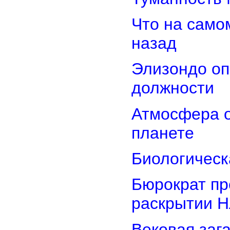
Что на само
назад
Элизондо оп
должности
Атмосфера о
планете
Биологическ
Бюрократ пр
раскрытии 
Вековая заг