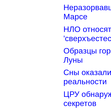
Неразорвавш
Марсе
НЛО относят
'сверхъестес
Образцы гор
Луны
Сны оказали
реальности
ЦРУ обнаруж
секретов