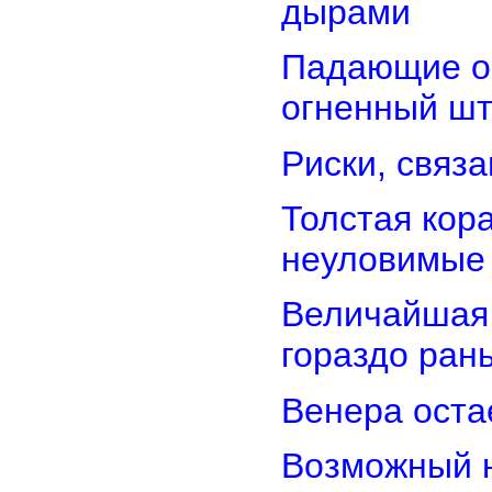
дырами
Падающие об
огненный ш
Риски, связ
Толстая кор
неуловимые
Величайшая 
гораздо ран
Венера оста
Возможный н