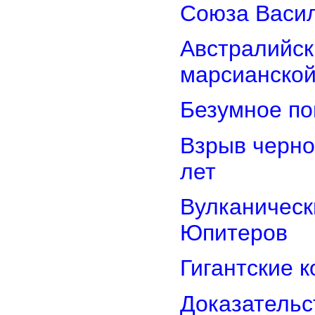
Союза Васи
Австралийск
марсианской
Безумное по
Взрыв черно
лет
Вулканически
Юпитеров
Гигантские 
Доказательст