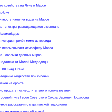
го хозяйства на Луне и Марсе
о-Бич
ятность наличия воды на Марсе
ает спектры распадающихся экзопланет
Исламабадом
в истории пролёт мимо астероида
р перемешивает атмосферу Марса
а - обломки древних миров
недалеко от Малой Медведицы
 НЛО над Огайо
оведение жидкостей при кипении
ечен на орбите
но продать после длительного использования
 Боевой путь Героя Советского Союза Василия Прохорова
зера рассказали о марсианской гидрологии
щение материи черной дырой