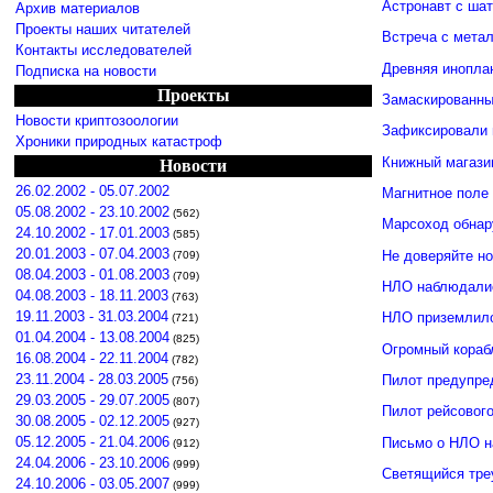
Астронавт с ша
Архив материалов
Проекты наших читателей
Встреча с мета
Контакты исследователей
Древняя инопла
Подписка на новости
Проекты
Замаскированны
Новости криптозоологии
Зафиксировали 
Хроники природных катастроф
Книжный магази
Новости
26.02.2002 - 05.07.2002
Магнитное поле
05.08.2002 - 23.10.2002
(562)
Марсоход обнар
24.10.2002 - 17.01.2003
(585)
20.01.2003 - 07.04.2003
Не доверяйте н
(709)
08.04.2003 - 01.08.2003
(709)
НЛО наблюдалис
04.08.2003 - 18.11.2003
(763)
19.11.2003 - 31.03.2004
НЛО приземлило
(721)
01.04.2004 - 13.08.2004
(825)
Огромный кораб
16.08.2004 - 22.11.2004
(782)
23.11.2004 - 28.03.2005
Пилот предупре
(756)
29.03.2005 - 29.07.2005
(807)
Пилот рейсовог
30.08.2005 - 02.12.2005
(927)
05.12.2005 - 21.04.2006
Письмо о НЛО н
(912)
24.04.2006 - 23.10.2006
(999)
Светящийся тре
24.10.2006 - 03.05.2007
(999)