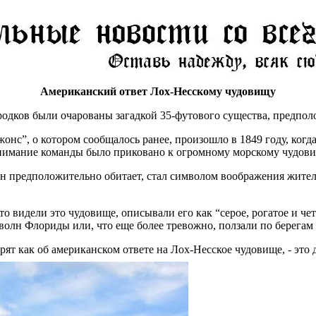
Американский ответ Лох-Несскому чудовищу
родков были очарованы загадкой 35-футового существа, предпо
онс”, о котором сообщалось ранее, произошло в 1849 году, когд
внимание команды было приковано к огромному морскому чудовищ
 он предположительно обитает, стал символом воображения жител
о видели это чудовище, описывали его как “серое, рогатое и ч
волн Флориды или, что еще более тревожно, ползали по берегам 
рят как об американском ответе на Лох-Несское чудовище, - это