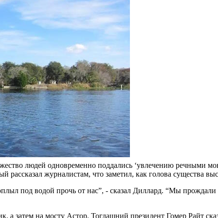
жество людей одновременно поддались ‘увлечению речными монстр
 рассказал журналистам, что заметил, как голова существа высу
плыл под водой прочь от нас”, - сказал Диллард. “Мы прождали о
к, а затем на мосту Астор. Тогдашний президент Гомер Райт ск