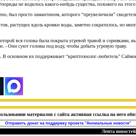
Флориды не водилось какого-нибудь существа, похожего на этого
ятно, был просто ламантином, которого “преувеличили” свидетел
тов, растущих вдоль кромки воды, заметно сократилось, но мног
 которой вся голова была покрыта угревой травой и сорняками, в
 - Они суют головы под воду, чтобы добыть угревую траву.
ь. В основном их поддерживает “криптозоолог-любитель” Саймон
ользовании материалов с сайта активная ссылка на него обя
Отправить донат на поддержку проекта "Аномальные новости"
Лента новостей