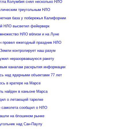
ттла Колумбия снял несколько НЛО
ллическим треугольным НЛО
нетная база у побережья Калифорнии
й НЛО высветил фейерверк
множество НЛО вблизи и на Луне
н провел ежегодный праздник НЛО
 Земли контролирует наш разум
ужил неразорвавшуюся ракету
овым каналам раскрытия информации
ь над ядерными объектами 77 лет
сь в кратере на Марсе
ль найден в каньоне Марса
дил о летающей тарелке
о самолета сообщил о НЛО
ашли на блошином рынке
угольник над Сан-Паулу