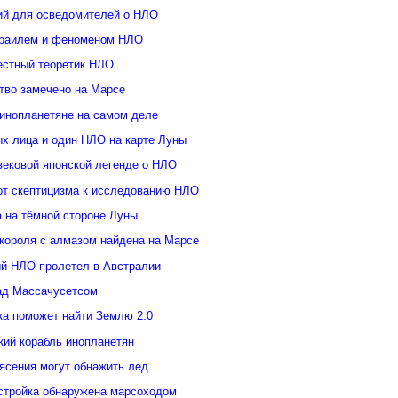
ий для осведомителей о НЛО
зраилем и феноменом НЛО
естный теоретик НЛО
тво замечено на Марсе
инопланетяне на самом деле
ых лица и один НЛО на карте Луны
вековой японской легенде о НЛО
от скептицизма к исследованию НЛО
а на тёмной стороне Луны
 короля с алмазом найдена на Марсе
й НЛО пролетел в Австралии
ад Массачусетсом
ка поможет найти Землю 2.0
кий корабль инопланетян
ясения могут обнажить лед
стройка обнаружена марсоходом