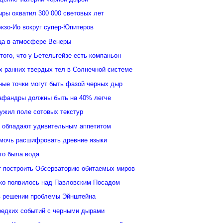
ыры охватил 300 000 световых лет
кзо-Ио вокруг супер-Юпитеров
ьца в атмосфере Венеры
того, что у Бетельгейзе есть компаньон
 ранних твердых тел в Солнечной системе
ные точки могут быть фазой черных дыр
афандры должны быть на 40% легче
ужил поле сотовых текстур
 обладают удивительным аппетитом
мочь расшифровать древние языки
то была вода
 построить Обсерваторию обитаемых миров
ко появилось над Павловским Посадом
в решении проблемы Эйнштейна
редких событий с черными дырами