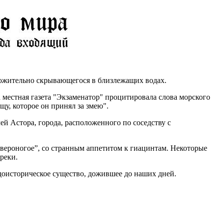
ложительно скрывающегося в близлежащих водах.
а местная газета "Экзаменатор" процитировала слова морского
у, которое он принял за змею".
ей Астора, города, расположенного по соседству с
етвероногое”, со странным аппетитом к гиацинтам. Некоторые
реки.
 доисторическое существо, дожившее до наших дней.