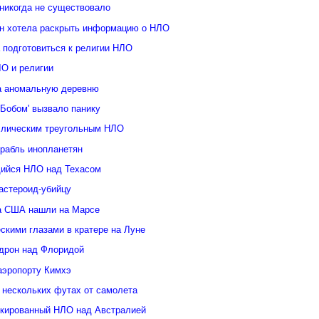
 никогда не существовало
н хотела раскрыть информацию о НЛО
 подготовиться к религии НЛО
ЛО и религии
а аномальную деревню
Бобом' вызвало панику
ллическим треугольным НЛО
орабль инопланетян
ийся НЛО над Техасом
астероид-убийцу
а США нашли на Марсе
скими глазами в кратере на Луне
дрон над Флоридой
аэропорту Кимхэ
 нескольких футах от самолета
кированный НЛО над Австралией