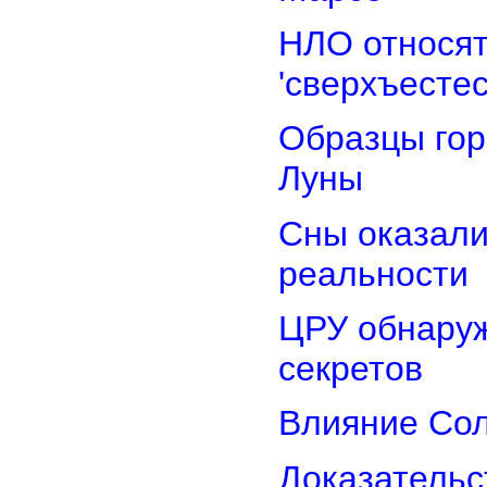
НЛО относят
'сверхъестес
Образцы гор
Луны
Сны оказали
реальности
ЦРУ обнаруж
секретов
Влияние Сол
Доказательс