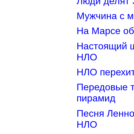
Люди делят 
Мужчина с м
На Марсе об
Настоящий ш
НЛО
НЛО перехит
Передовые т
пирамид
Песня Ленно
НЛО