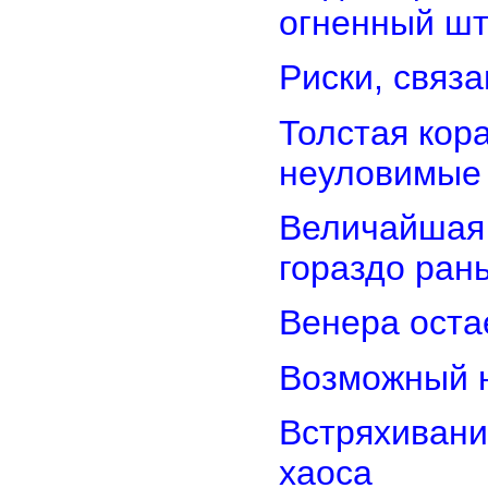
огненный ш
Риски, связ
Толстая кор
неуловимые
Величайшая 
гораздо ран
Венера оста
Возможный н
Встряхивани
хаоса