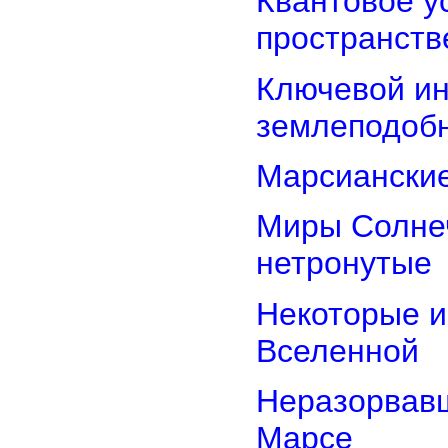
Квантовое у
пространств
Ключевой ин
землеподоб
Марсианские
Миры Солнеч
нетронутые
Некоторые и
Вселенной
Неразорвавш
Марсе