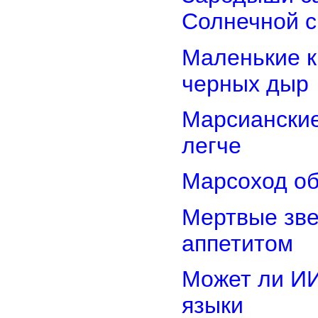
Солнечной 
Маленькие к
черных дыр
Марсиански
легче
Марсоход об
Мертвые зв
аппетитом
Может ли И
языки