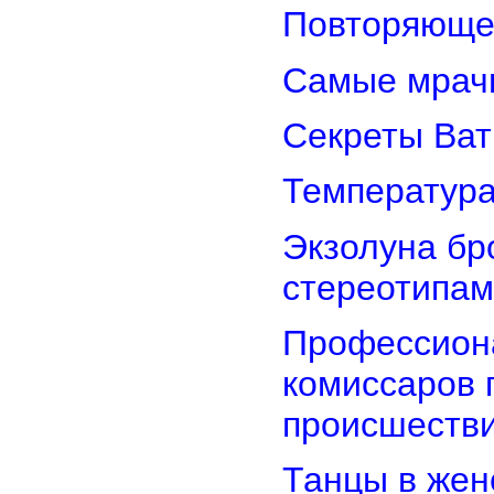
Повторяюще
Самые мрач
Секреты Ват
Температура
Экзолуна бр
стереотипам
Профессион
комиссаров 
происшеств
Танцы в женс