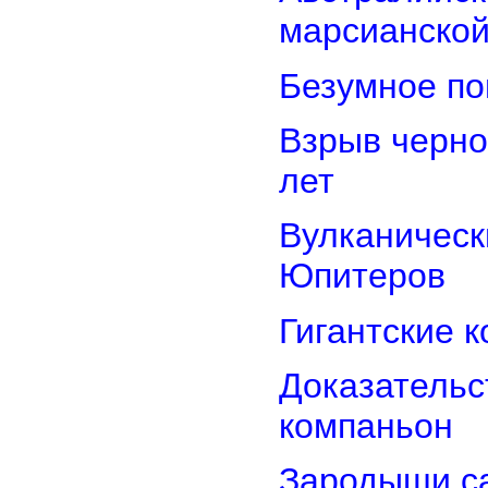
марсианской
Безумное по
Взрыв черно
лет
Вулканически
Юпитеров
Гигантские 
Доказательст
компаньон
Зародыши са