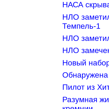
НАСА скрыва
НЛО замети
Темпель-1
НЛО замети
НЛО замечен
Новый набор
Обнаружена 
Пилот из Хи
Разумная жи
кремнии