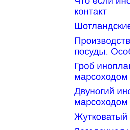
Что если ин
контакт
Шотландские
Производств
посуды. Осо
Гроб инопла
марсоходом
Двуногий ин
марсоходом
Жутковатый 