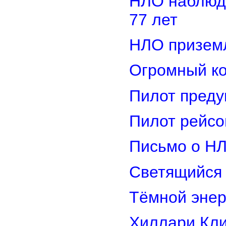
НЛО наблюд
77 лет
НЛО приземл
Огромный ко
Пилот преду
Пилот рейсо
Письмо о Н
Светящийся 
Тёмной энер
Хиллари Кли