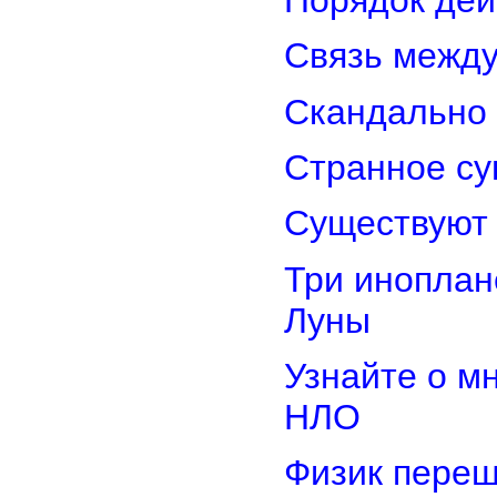
Порядок дей
Связь межд
Скандально 
Странное су
Существуют 
Три иноплан
Луны
Узнайте о м
НЛО
Физик переш