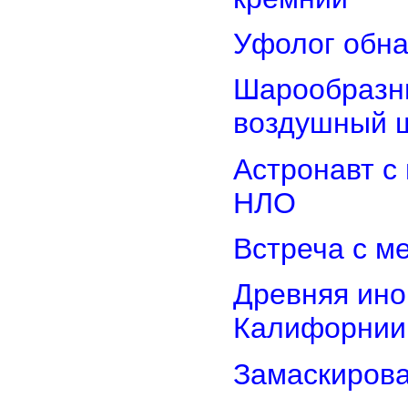
Уфолог обн
Шарообразны
воздушный 
Астронавт с
НЛО
Встреча с м
Древняя ино
Калифорнии
Замаскиров