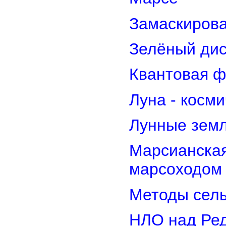
Замаскирова
Зелёный дис
Квантовая ф
Луна - косм
Лунные земл
Марсианская
марсоходом
Методы сель
НЛО над Ре