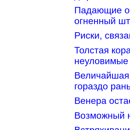
Падающие об
огненный ш
Риски, связ
Толстая кор
неуловимые
Величайшая 
гораздо ран
Венера оста
Возможный н
Встряхивани