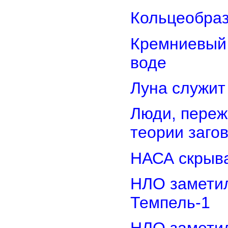
Кольцеобра
Кремниевый
воде
Луна служит
Люди, переж
теории заго
НАСА скрыва
НЛО замети
Темпель-1