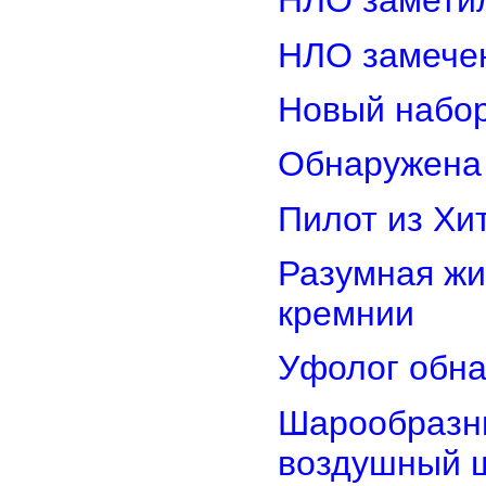
НЛО замети
НЛО замечен
Новый набор
Обнаружена 
Пилот из Хи
Разумная жи
кремнии
Уфолог обн
Шарообразны
воздушный 