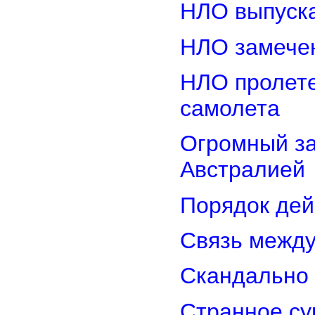
НЛО выпуска
НЛО замечен
НЛО пролете
самолета
Огромный з
Австралией
Порядок дей
Связь межд
Скандально 
Странное су