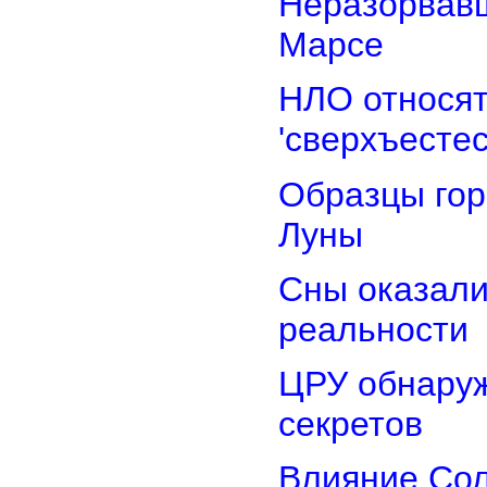
Неразорвавш
Марсе
НЛО относят
'сверхъестес
Образцы гор
Луны
Сны оказали
реальности
ЦРУ обнаруж
секретов
Влияние Сол