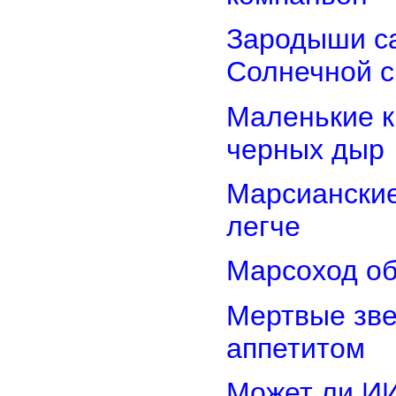
Зародыши са
Солнечной 
Маленькие к
черных дыр
Марсиански
легче
Марсоход об
Мертвые зв
аппетитом
Может ли И