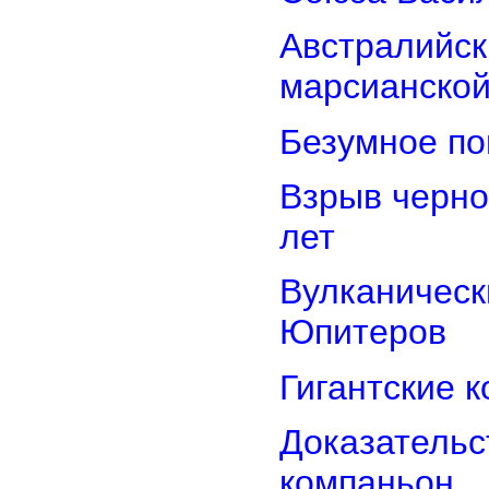
Австралийск
марсианской
Безумное по
Взрыв черно
лет
Вулканически
Юпитеров
Гигантские 
Доказательст
компаньон