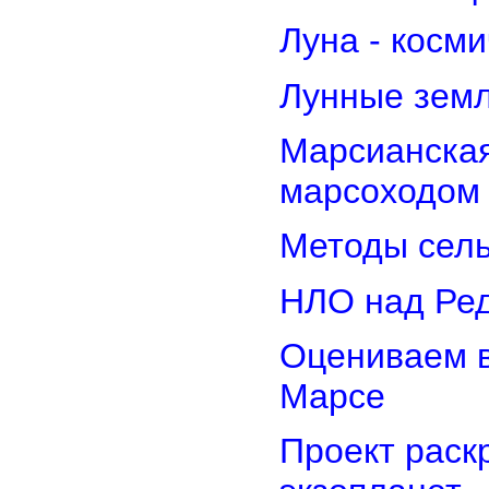
Луна - косм
Лунные земл
Марсианская
марсоходом
Методы сель
НЛО над Ре
Оцениваем в
Марсе
Проект раск