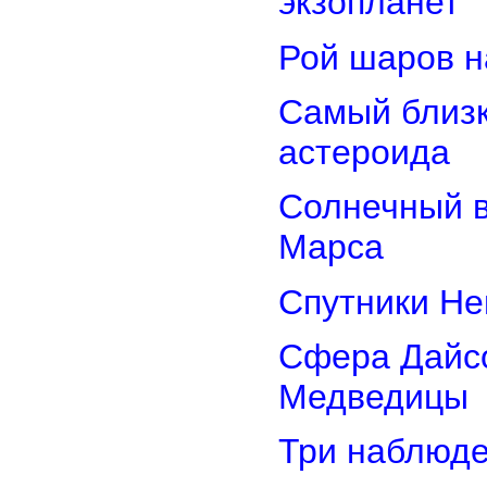
экзопланет
Рой шаров 
Самый близк
астероида
Солнечный 
Марса
Спутники Не
Сфера Дайсо
Медведицы
Три наблюд