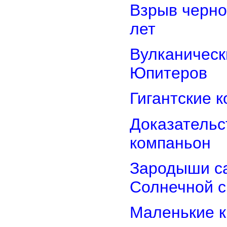
Взрыв черно
лет
Вулканически
Юпитеров
Гигантские 
Доказательст
компаньон
Зародыши са
Солнечной 
Маленькие к