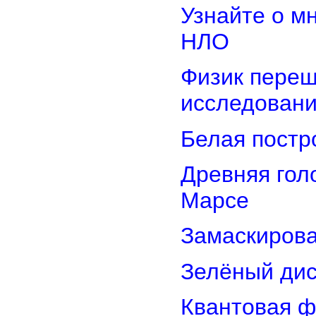
Узнайте о м
НЛО
Физик переш
исследован
Белая постр
Древняя гол
Марсе
Замаскирова
Зелёный дис
Квантовая ф